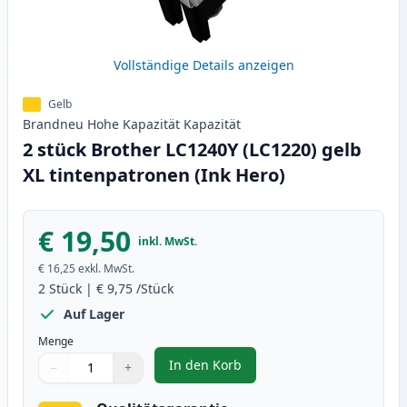
Vollständige Details anzeigen
Gelb
Brandneu
Hohe Kapazität
Kapazität
2 stück Brother LC1240Y (LC1220) gelb
XL tintenpatronen (Ink Hero)
€ 19,50
inkl. MwSt.
€ 16,25
exkl. MwSt.
2
Stück
|
€ 9,75
/Stück
Auf Lager
Menge
In den Korb
−
+
,
2 stück Brother LC1240Y (LC1220
Menge
Verwenden Sie die Tasten, um anzupassen
Menge
:
1