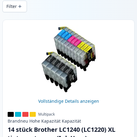
Druckqualität und schnellem Versand aus
Filter
lokalem Lager in .
Produkte
Vollständige Details anzeigen
Multipack
Brandneu
Hohe Kapazität
Kapazität
14 stück Brother LC1240 (LC1220) XL