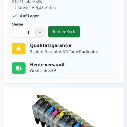
€ 84,58
exkl. MwSt.
12
Stück
|
€ 8,46
/Stück
Auf Lager
Menge
In den Korb
−
+
,
12 stück Brother LC1240 (LC1220
Menge
Verwenden Sie die Tasten, um anzupassen
Menge
:
1
Qualitätsgarantie
3 Jahre Garantie. 90 Tage Rückgabe
Heute versandt
Gratis ab 49 €