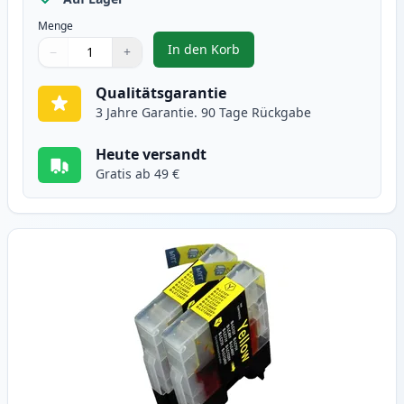
Menge
In den Korb
−
+
,
2 stück Brother LC1240M (LC122
Menge
Verwenden Sie die Tasten, um anzupassen
Menge
:
1
Qualitätsgarantie
3 Jahre Garantie. 90 Tage Rückgabe
Heute versandt
Gratis ab 49 €