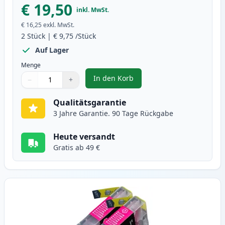
€ 19,50
inkl. MwSt.
€ 16,25
exkl. MwSt.
2
Stück
|
€ 9,75
/Stück
Auf Lager
Menge
In den Korb
−
+
,
2 stück Brother LC1240C (LC1220
Menge
Verwenden Sie die Tasten, um anzupassen
Menge
:
1
Qualitätsgarantie
3 Jahre Garantie. 90 Tage Rückgabe
Heute versandt
Gratis ab 49 €