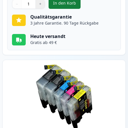
In den Korb
−
+
,
10 stück Brother LC1240 (LC1220
Menge
Verwenden Sie die Tasten, um anzupassen
Menge
:
1
Qualitätsgarantie
3 Jahre Garantie. 90 Tage Rückgabe
Heute versandt
Gratis ab 49 €