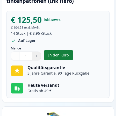
tintenpatronen (Ink Hero)
€ 125,50
inkl. MwSt.
€ 104,58
exkl. MwSt.
14
Stück
|
€ 8,96
/Stück
Auf Lager
Menge
In den Korb
−
+
,
14 stück Brother LC1240 (LC1220
Menge
Verwenden Sie die Tasten, um anzupassen
Menge
:
1
Qualitätsgarantie
3 Jahre Garantie. 90 Tage Rückgabe
Heute versandt
Gratis ab 49 €