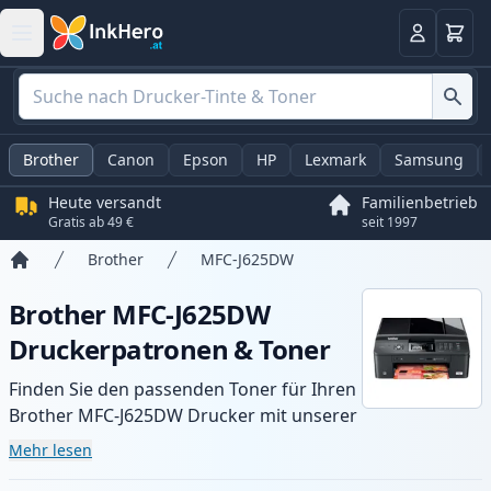
Warenk
Anmelden
Brother
Canon
Epson
HP
Lexmark
Samsung
Heute versandt
Familienbetrieb
Gratis ab 49 €
seit 1997
Brother
MFC-J625DW
Startseite
Brother MFC-J625DW
Druckerpatronen & Toner
Finden Sie den passenden Toner für Ihren
Brother MFC-J625DW Drucker mit unserer
Auswahl an kompatiblen und XL-Patronen.
Mehr lesen
Profitieren Sie von gleichbleibender