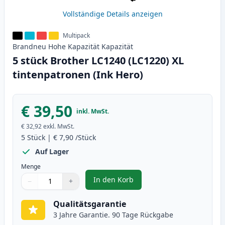
Vollständige Details anzeigen
Multipack
Brandneu
Hohe Kapazität
Kapazität
5 stück Brother LC1240 (LC1220) XL
tintenpatronen (Ink Hero)
€ 39,50
inkl. MwSt.
€ 32,92
exkl. MwSt.
5
Stück
|
€ 7,90
/Stück
Auf Lager
Menge
In den Korb
−
+
,
5 stück Brother LC1240 (LC1220)
Menge
Verwenden Sie die Tasten, um anzupassen
Menge
:
1
Qualitätsgarantie
3 Jahre Garantie. 90 Tage Rückgabe