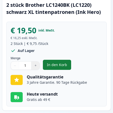
2 stück Brother LC1240BK (LC1220)
schwarz XL tintenpatronen (Ink Hero)
€ 19,50
inkl. MwSt.
€ 16,25
exkl. MwSt.
2
Stück
|
€ 9,75
/Stück
Auf Lager
Menge
In den Korb
−
+
,
2 stück Brother LC1240BK (LC122
Menge
Verwenden Sie die Tasten, um anzupassen
Menge
:
1
Qualitätsgarantie
3 Jahre Garantie. 90 Tage Rückgabe
Heute versandt
Gratis ab 49 €