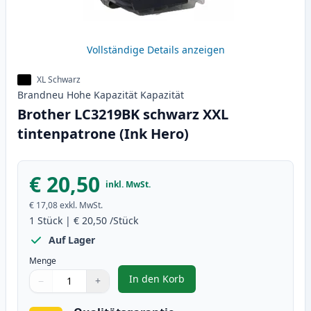
Vollständige Details anzeigen
XL Schwarz
Brandneu
Hohe Kapazität
Kapazität
Brother LC3219BK schwarz XXL
tintenpatrone (Ink Hero)
€ 20,50
inkl. MwSt.
€ 17,08
exkl. MwSt.
1
Stück
|
€ 20,50
/Stück
Auf Lager
Menge
In den Korb
−
+
,
Brother LC3219BK schwarz XXL t
Menge
Verwenden Sie die Tasten, um anzupassen
Menge
:
1