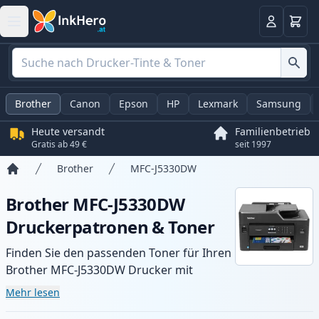
Warenk
Anmelden
Brother
Canon
Epson
HP
Lexmark
Samsung
Heute versandt
Familienbetrieb
Gratis ab 49 €
seit 1997
Brother
MFC-J5330DW
Startseite
Brother MFC-J5330DW
Druckerpatronen & Toner
Finden Sie den passenden Toner für Ihren
Brother MFC-J5330DW Drucker mit
unserer Auswahl an kompatiblen und XL-
Mehr lesen
Patronen. Profitieren Sie von