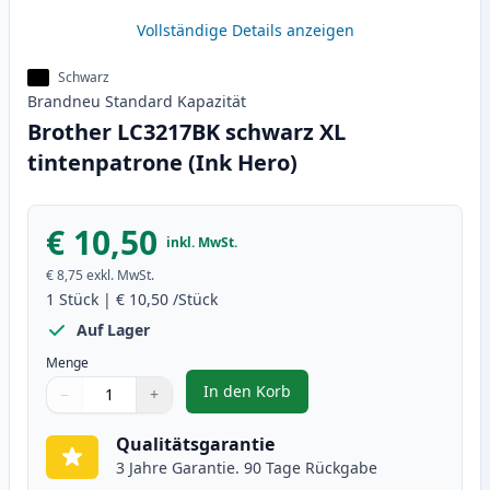
Vollständige Details anzeigen
Schwarz
Brandneu
Standard
Kapazität
Brother LC3217BK schwarz XL
tintenpatrone (Ink Hero)
€ 10,50
inkl. MwSt.
€ 8,75
exkl. MwSt.
1
Stück
|
€ 10,50
/Stück
Auf Lager
Menge
In den Korb
−
+
,
Brother LC3217BK schwarz XL ti
Menge
Verwenden Sie die Tasten, um anzupassen
Menge
:
1
Qualitätsgarantie
3 Jahre Garantie. 90 Tage Rückgabe