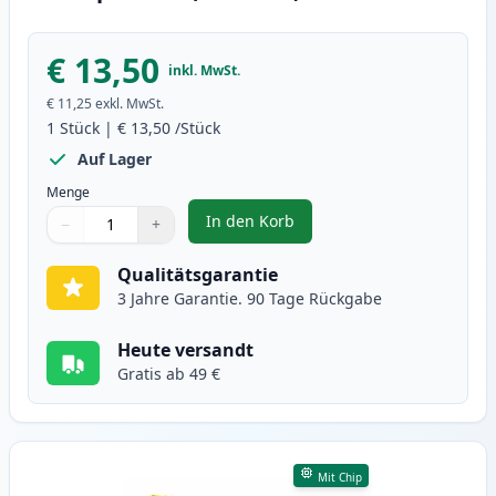
€ 13,50
inkl. MwSt.
€ 11,25
exkl. MwSt.
1
Stück
|
€ 13,50
/Stück
Auf Lager
Menge
In den Korb
−
+
,
Brother LC3219M magenta XXL ti
Menge
Verwenden Sie die Tasten, um anzupassen
Menge
:
1
Qualitätsgarantie
3 Jahre Garantie. 90 Tage Rückgabe
Heute versandt
Gratis ab 49 €
Mit Chip