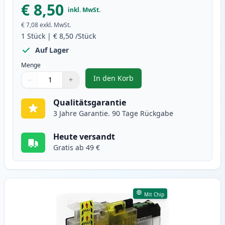
€ 8,50
inkl. MwSt.
€ 7,08
exkl. MwSt.
1
Stück
|
€ 8,50
/Stück
Auf Lager
Menge
In den Korb
−
+
,
Brother LC3217M magenta XL tin
Menge
Verwenden Sie die Tasten, um anzupassen
Menge
:
1
Qualitätsgarantie
3 Jahre Garantie. 90 Tage Rückgabe
Heute versandt
Gratis ab 49 €
Mit Chip