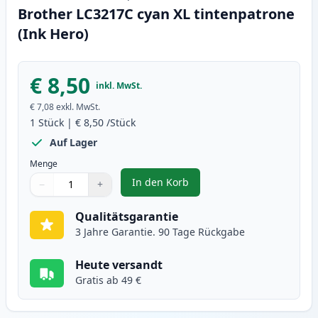
Brother LC3217C cyan XL tintenpatrone
(Ink Hero)
€ 8,50
inkl. MwSt.
€ 7,08
exkl. MwSt.
1
Stück
|
€ 8,50
/Stück
Auf Lager
Menge
In den Korb
−
+
,
Brother LC3217C cyan XL tintenp
Menge
Verwenden Sie die Tasten, um anzupassen
Menge
:
1
Qualitätsgarantie
3 Jahre Garantie. 90 Tage Rückgabe
Heute versandt
Gratis ab 49 €