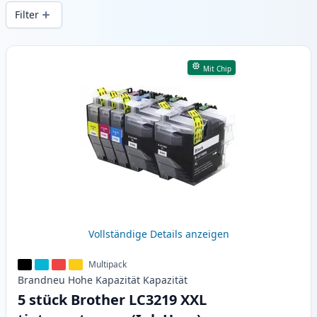
gleichbleibender Druckqualität und
Filter
schnellem Versand aus lokalem Lager in .
Produkte
Mit Chip
Vollständige Details anzeigen
Multipack
Brandneu
Hohe Kapazität
Kapazität
5 stück Brother LC3219 XXL