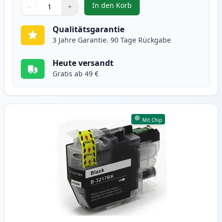
In den Korb
−
+
,
4 stück Brother LC3219 XXL tint
Menge
Verwenden Sie die Tasten, um anzupassen
Menge
:
1
Qualitätsgarantie
3 Jahre Garantie. 90 Tage Rückgabe
Heute versandt
Gratis ab 49 €
Mit Chip