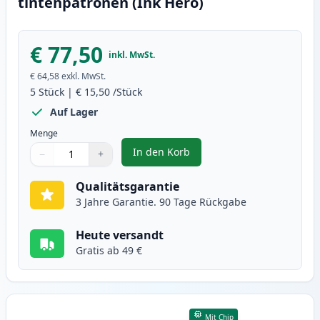
tintenpatronen (Ink Hero)
€ 77,50
inkl. MwSt.
€ 64,58
exkl. MwSt.
5
Stück
|
€ 15,50
/Stück
Auf Lager
Menge
In den Korb
−
+
,
5 stück Brother LC3219 XXL tint
Menge
Verwenden Sie die Tasten, um anzupassen
Menge
:
1
Qualitätsgarantie
3 Jahre Garantie. 90 Tage Rückgabe
Heute versandt
Gratis ab 49 €
Mit Chip