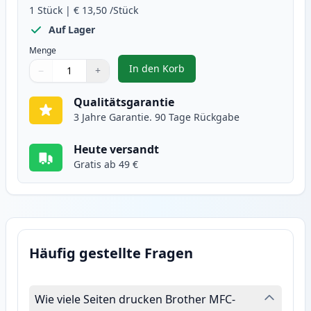
1
Stück
|
€ 13,50
/Stück
Auf Lager
Menge
In den Korb
−
+
,
Brother LC3219Y gelb XXL tinten
Menge
Verwenden Sie die Tasten, um anzupassen
Menge
:
1
Qualitätsgarantie
3 Jahre Garantie. 90 Tage Rückgabe
Heute versandt
Gratis ab 49 €
Häufig gestellte Fragen
Wie viele Seiten drucken Brother MFC-