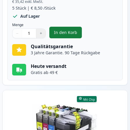
€ 35,42
exkl. MwSt.
5
Stück
|
€ 8,50
/Stück
Auf Lager
Menge
In den Korb
−
+
,
5 stück Brother LC3217 XL tinte
Menge
Verwenden Sie die Tasten, um anzupassen
Menge
:
1
Qualitätsgarantie
3 Jahre Garantie. 90 Tage Rückgabe
Heute versandt
Gratis ab 49 €
Mit Chip