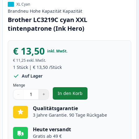
XL Cyan
Brandneu
Hohe Kapazität
Kapazität
Brother LC3219C cyan XXL
tintenpatrone (Ink Hero)
€ 13,50
inkl. MwSt.
€ 11,25
exkl. MwSt.
1
Stück
|
€ 13,50
/Stück
Auf Lager
Menge
In den Korb
−
+
,
Brother LC3219C cyan XXL tinten
Menge
Verwenden Sie die Tasten, um anzupassen
Menge
:
1
Qualitätsgarantie
3 Jahre Garantie. 90 Tage Rückgabe
Heute versandt
Gratis ab 49 €