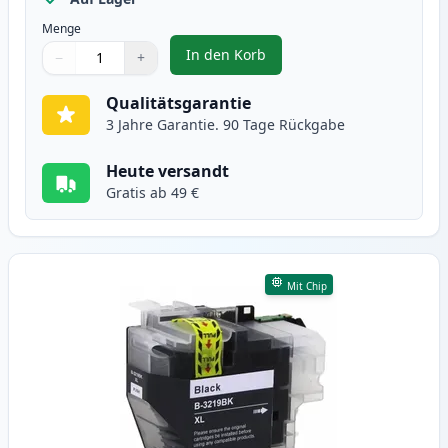
Menge
In den Korb
−
+
,
Brother LC3217Y gelb XL tintenp
Menge
Verwenden Sie die Tasten, um anzupassen
Menge
:
1
Qualitätsgarantie
3 Jahre Garantie. 90 Tage Rückgabe
Heute versandt
Gratis ab 49 €
Mit Chip