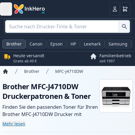
Warenk
Anmelden
Brother
Canon
Epson
HP
Lexmark
Samsung
Heute versandt
Familienbetrieb
Gratis ab 49 €
seit 1997
Brother
MFC-J4710DW
Startseite
Brother MFC-J4710DW
Druckerpatronen & Toner
Finden Sie den passenden Toner für Ihren
Brother MFC-J4710DW Drucker mit
unserer Auswahl an kompatiblen und XL-
Mehr lesen
Patronen. Profitieren Sie von