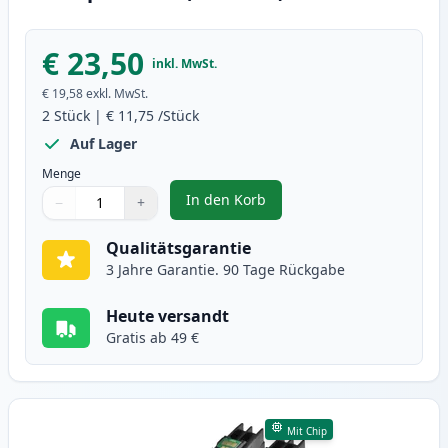
€ 23,50
inkl. MwSt.
€ 19,58
exkl. MwSt.
2
Stück
|
€ 11,75
/Stück
Auf Lager
Menge
In den Korb
−
+
,
2 stück Brother LC125M magenta
Menge
Verwenden Sie die Tasten, um anzupassen
Menge
:
1
Qualitätsgarantie
3 Jahre Garantie. 90 Tage Rückgabe
Heute versandt
Gratis ab 49 €
Mit Chip