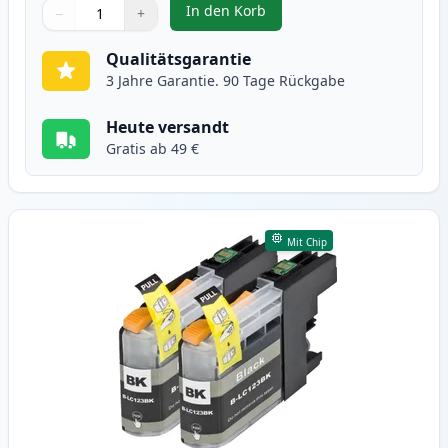
In den Korb
−
+
,
5 stück Brother LC123 (LC121) s
Menge
Verwenden Sie die Tasten, um anzupassen
Menge
:
1
Qualitätsgarantie
3 Jahre Garantie. 90 Tage Rückgabe
Heute versandt
Gratis ab 49 €
Mit Chip