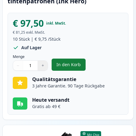
tintenpatronen (Ink Hero)
€ 97,50
inkl. MwSt.
€ 81,25
exkl. MwSt.
10
Stück
|
€ 9,75
/Stück
Auf Lager
Menge
In den Korb
−
+
,
10 stück Brother LC123 (LC121) 
Menge
Verwenden Sie die Tasten, um anzupassen
Menge
:
1
Qualitätsgarantie
3 Jahre Garantie. 90 Tage Rückgabe
Heute versandt
Gratis ab 49 €
Mit Chip