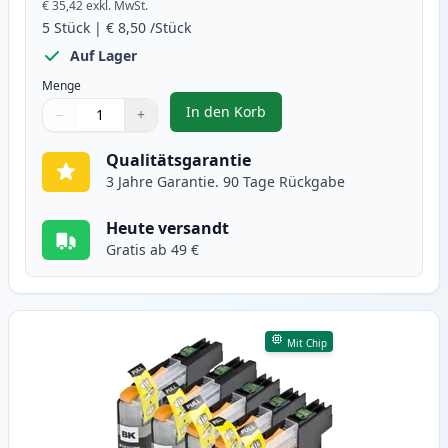
€ 35,42
exkl. MwSt.
5
Stück
|
€ 8,50
/Stück
Auf Lager
Menge
In den Korb
−
+
,
5 stück Brother LC127 & LC125 X
Menge
Verwenden Sie die Tasten, um anzupassen
Menge
:
1
Qualitätsgarantie
3 Jahre Garantie. 90 Tage Rückgabe
Heute versandt
Gratis ab 49 €
Mit Chip