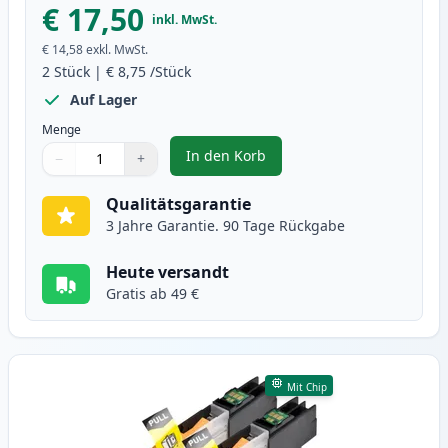
€ 17,50
inkl. MwSt.
€ 14,58
exkl. MwSt.
2
Stück
|
€ 8,75
/Stück
Auf Lager
Menge
In den Korb
−
+
,
2 stück Brother LC123 (LC121) m
Menge
Verwenden Sie die Tasten, um anzupassen
Menge
:
1
Qualitätsgarantie
3 Jahre Garantie. 90 Tage Rückgabe
Heute versandt
Gratis ab 49 €
Mit Chip