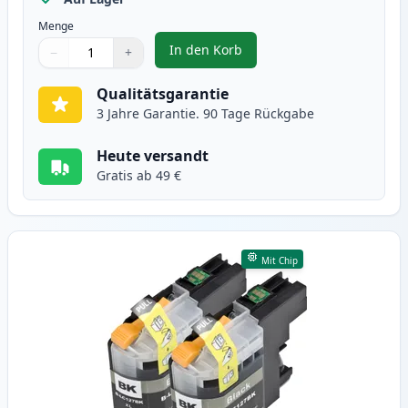
Menge
In den Korb
−
+
,
2 stück Brother LC123 (LC121) g
Menge
Verwenden Sie die Tasten, um anzupassen
Menge
:
1
Qualitätsgarantie
3 Jahre Garantie. 90 Tage Rückgabe
Heute versandt
Gratis ab 49 €
Mit Chip