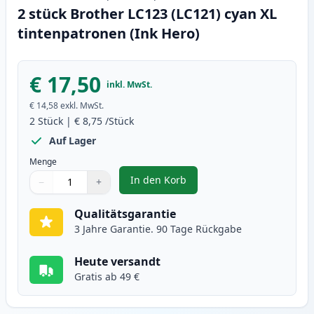
2 stück Brother LC123 (LC121) cyan XL
tintenpatronen (Ink Hero)
€ 17,50
inkl. MwSt.
€ 14,58
exkl. MwSt.
2
Stück
|
€ 8,75
/Stück
Auf Lager
Menge
In den Korb
−
+
,
2 stück Brother LC123 (LC121) c
Menge
Verwenden Sie die Tasten, um anzupassen
Menge
:
1
Qualitätsgarantie
3 Jahre Garantie. 90 Tage Rückgabe
Heute versandt
Gratis ab 49 €