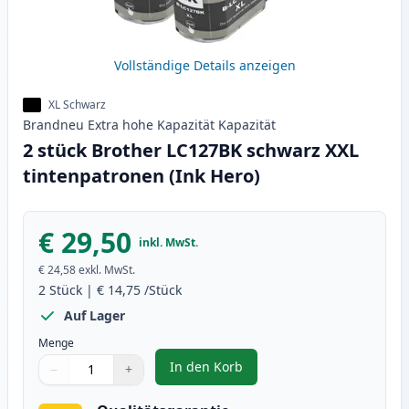
Vollständige Details anzeigen
XL Schwarz
Brandneu
Extra hohe Kapazität
Kapazität
2 stück Brother LC127BK schwarz XXL
tintenpatronen (Ink Hero)
€ 29,50
inkl. MwSt.
€ 24,58
exkl. MwSt.
2
Stück
|
€ 14,75
/Stück
Auf Lager
Menge
In den Korb
−
+
,
2 stück Brother LC127BK schwar
Menge
Verwenden Sie die Tasten, um anzupassen
Menge
:
1