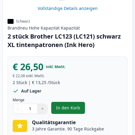
Vollständige Details anzeigen
Schwarz
Brandneu
Hohe Kapazität
Kapazität
2 stück Brother LC123 (LC121) schwarz
XL tintenpatronen (Ink Hero)
€ 26,50
inkl. MwSt.
€ 22,08
exkl. MwSt.
2
Stück
|
€ 13,25
/Stück
Auf Lager
Menge
In den Korb
−
+
,
2 stück Brother LC123 (LC121) s
Menge
Verwenden Sie die Tasten, um anzupassen
Menge
:
1
Qualitätsgarantie
3 Jahre Garantie. 90 Tage Rückgabe