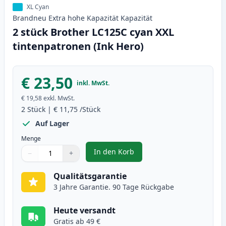
XL Cyan
Brandneu
Extra hohe Kapazität
Kapazität
2 stück Brother LC125C cyan XXL
tintenpatronen (Ink Hero)
€ 23,50
inkl. MwSt.
€ 19,58
exkl. MwSt.
2
Stück
|
€ 11,75
/Stück
Auf Lager
Menge
In den Korb
−
+
,
2 stück Brother LC125C cyan XXL
Menge
Verwenden Sie die Tasten, um anzupassen
Menge
:
1
Qualitätsgarantie
3 Jahre Garantie. 90 Tage Rückgabe
Heute versandt
Gratis ab 49 €