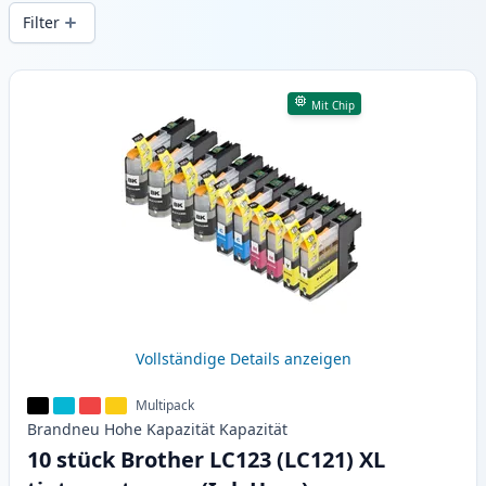
gleichbleibender Druckqualität und
Filter
schnellem Versand aus lokalem Lager in .
Produkte
Mit Chip
Vollständige Details anzeigen
Multipack
Brandneu
Hohe Kapazität
Kapazität
10 stück Brother LC123 (LC121) XL