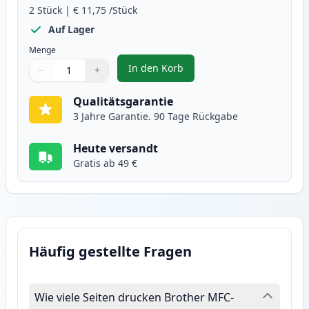
2
Stück
|
€ 11,75
/Stück
Auf Lager
Menge
In den Korb
−
+
,
2 stück Brother LC125Y gelb XXL
Menge
Verwenden Sie die Tasten, um anzupassen
Menge
:
1
Qualitätsgarantie
3 Jahre Garantie. 90 Tage Rückgabe
Heute versandt
Gratis ab 49 €
Häufig gestellte Fragen
Wie viele Seiten drucken Brother MFC-