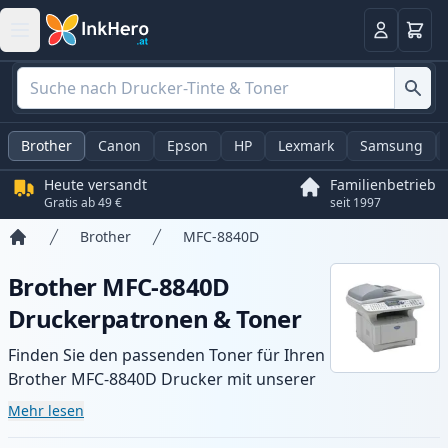
Warenk
Anmelden
Brother
Canon
Epson
HP
Lexmark
Samsung
Heute versandt
Familienbetrieb
Gratis ab 49 €
seit 1997
Brother
MFC-8840D
Startseite
Brother MFC-8840D
Druckerpatronen & Toner
Finden Sie den passenden Toner für Ihren
Brother MFC-8840D Drucker mit unserer
Auswahl an kompatiblen und XL-Patronen.
Mehr lesen
Profitieren Sie von gleichbleibender