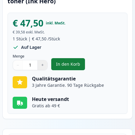
toner (Ink Hero)
€ 47,50
inkl. MwSt.
€ 39,58
exkl. MwSt.
1
Stück
|
€ 47,50
/Stück
Auf Lager
Menge
In den Korb
−
+
,
Brother TN3060 (TN3030) schwar
Menge
Verwenden Sie die Tasten, um anzupassen
Menge
:
1
Qualitätsgarantie
3 Jahre Garantie. 90 Tage Rückgabe
Heute versandt
Gratis ab 49 €