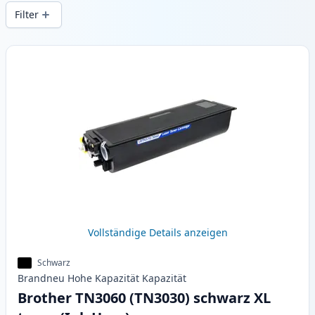
Druckqualität und schnellem Versand aus
Filter
lokalem Lager in .
Produkte
Vollständige Details anzeigen
Schwarz
Brandneu
Hohe Kapazität
Kapazität
Brother TN3060 (TN3030) schwarz XL