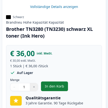
Vollständige Details anzeigen
Schwarz
Brandneu
Hohe Kapazität
Kapazität
Brother TN3280 (TN3230) schwarz XL
toner (Ink Hero)
€ 36,00
inkl. MwSt.
€ 30,00
exkl. MwSt.
1
Stück
|
€ 36,00
/Stück
Auf Lager
Menge
In den Korb
−
+
,
Brother TN3280 (TN3230) schwar
Menge
Verwenden Sie die Tasten, um anzupassen
Menge
:
1
Qualitätsgarantie
3 Jahre Garantie. 90 Tage Rückgabe