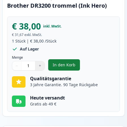
Brother DR3200 trommel (Ink Hero)
€ 38,00
inkl. MwSt.
€ 31,67
exkl. MwSt.
1
Stück
|
€ 38,00
/Stück
Auf Lager
Menge
In den Korb
−
+
,
Brother DR3200 trommel (Ink He
Menge
Verwenden Sie die Tasten, um anzupassen
Menge
:
1
Qualitätsgarantie
3 Jahre Garantie. 90 Tage Rückgabe
Heute versandt
Gratis ab 49 €