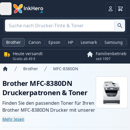
Warenk
Anmelden
Brother
Canon
Epson
HP
Lexmark
Samsung
Heute versandt
Familienbetrieb
Gratis ab 49 €
seit 1997
Brother
MFC-8380DN
Startseite
Brother MFC-8380DN
Druckerpatronen & Toner
Finden Sie den passenden Toner für Ihren
Brother MFC-8380DN Drucker mit unserer
Auswahl an kompatiblen und XL-Patronen.
Mehr lesen
Profitieren Sie von gleichbleibender