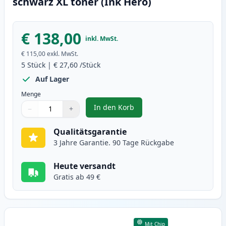
schwarz XL toner (Ink Hero)
€ 138,00
inkl. MwSt.
€ 115,00
exkl. MwSt.
5
Stück
|
€ 27,60
/Stück
Auf Lager
Menge
In den Korb
−
+
,
5 stück Brother TN3280 (TN3230)
Menge
Verwenden Sie die Tasten, um anzupassen
Menge
:
1
Qualitätsgarantie
3 Jahre Garantie. 90 Tage Rückgabe
Heute versandt
Gratis ab 49 €
Mit Chip