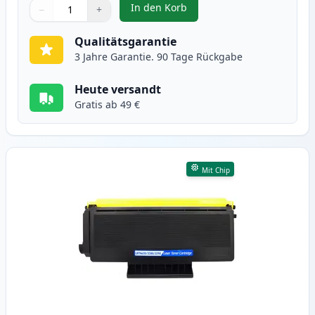
In den Korb
−
+
,
2 stück Brother TN3280 (TN3230)
Menge
Verwenden Sie die Tasten, um anzupassen
Menge
:
1
Qualitätsgarantie
3 Jahre Garantie. 90 Tage Rückgabe
Heute versandt
Gratis ab 49 €
Mit Chip