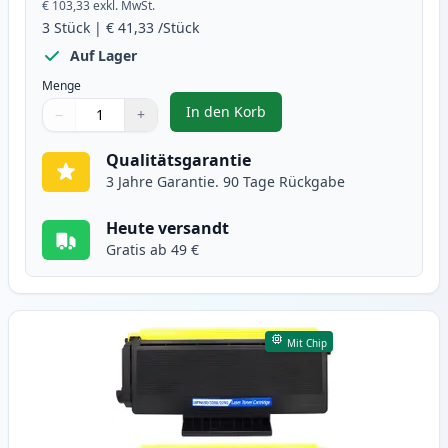
€ 103,33
exkl. MwSt.
3
Stück
|
€ 41,33
/Stück
Auf Lager
Menge
In den Korb
−
+
,
3 stück Brother TN3280 / DR3200
Menge
Verwenden Sie die Tasten, um anzupassen
Menge
:
1
Qualitätsgarantie
3 Jahre Garantie. 90 Tage Rückgabe
Heute versandt
Gratis ab 49 €
Mit Chip