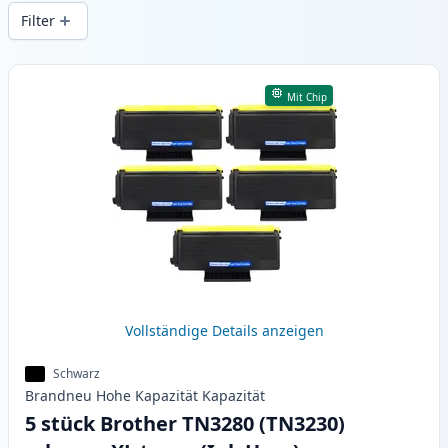
Druckqualität und schnellem Versand aus
Filter
lokalem Lager in .
Produkte
Mit Chip
Vollständige Details anzeigen
Schwarz
Brandneu
Hohe Kapazität
Kapazität
5 stück Brother TN3280 (TN3230)