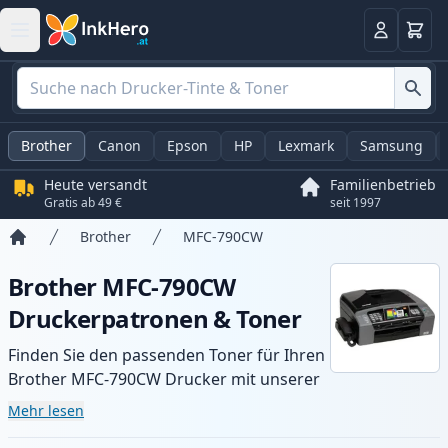
Warenk
Anmelden
Brother
Canon
Epson
HP
Lexmark
Samsung
Heute versandt
Familienbetrieb
Gratis ab 49 €
seit 1997
Brother
MFC-790CW
Startseite
Brother MFC-790CW
Druckerpatronen & Toner
Finden Sie den passenden Toner für Ihren
Brother MFC-790CW Drucker mit unserer
Auswahl an kompatiblen und XL-Patronen.
Mehr lesen
Profitieren Sie von gleichbleibender