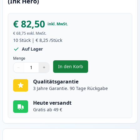
(Ink Hero)
€ 82,50
inkl. MwSt.
€ 68,75
exkl. MwSt.
10
Stück
|
€ 8,25
/Stück
Auf Lager
Menge
In den Korb
−
+
,
10 stück Brother LC1100 tintenp
Menge
Verwenden Sie die Tasten, um anzupassen
Menge
:
1
Qualitätsgarantie
3 Jahre Garantie. 90 Tage Rückgabe
Heute versandt
Gratis ab 49 €