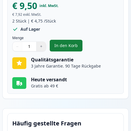
€ 9,50
inkl. MwSt.
€ 7,92
exkl. MwSt.
2
Stück
|
€ 4,75
/Stück
Auf Lager
Menge
In den Korb
−
+
,
2 stück Brother LC1100Y gelb ti
Menge
Verwenden Sie die Tasten, um anzupassen
Menge
:
1
Qualitätsgarantie
3 Jahre Garantie. 90 Tage Rückgabe
Heute versandt
Gratis ab 49 €
Häufig gestellte Fragen