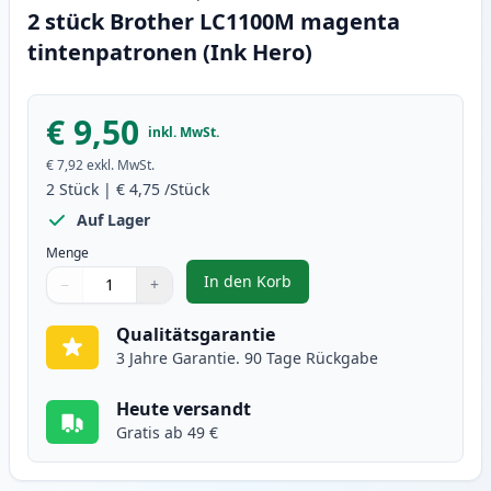
2 stück Brother LC1100M magenta
tintenpatronen (Ink Hero)
€ 9,50
inkl. MwSt.
€ 7,92
exkl. MwSt.
2
Stück
|
€ 4,75
/Stück
Auf Lager
Menge
In den Korb
−
+
,
2 stück Brother LC1100M magent
Menge
Verwenden Sie die Tasten, um anzupassen
Menge
:
1
Qualitätsgarantie
3 Jahre Garantie. 90 Tage Rückgabe
Heute versandt
Gratis ab 49 €