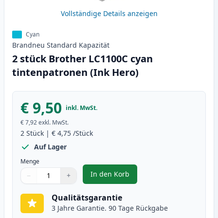
Vollständige Details anzeigen
Cyan
Brandneu
Standard
Kapazität
2 stück Brother LC1100C cyan
tintenpatronen (Ink Hero)
€ 9,50
inkl. MwSt.
€ 7,92
exkl. MwSt.
2
Stück
|
€ 4,75
/Stück
Auf Lager
Menge
In den Korb
−
+
,
2 stück Brother LC1100C cyan ti
Menge
Verwenden Sie die Tasten, um anzupassen
Menge
:
1
Qualitätsgarantie
3 Jahre Garantie. 90 Tage Rückgabe