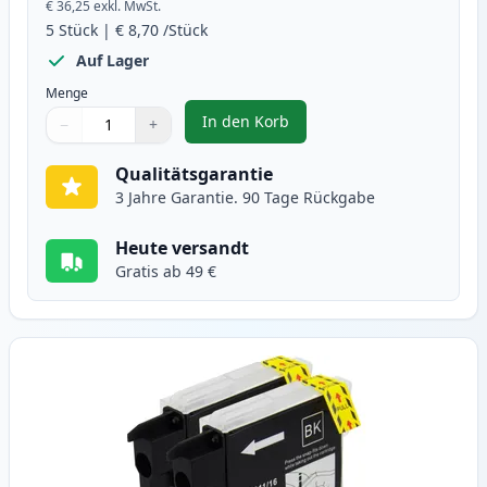
€ 36,25
exkl. MwSt.
5
Stück
|
€ 8,70
/Stück
Auf Lager
Menge
In den Korb
−
+
,
5 stück Brother LC1100 tintenpa
Menge
Verwenden Sie die Tasten, um anzupassen
Menge
:
1
Qualitätsgarantie
3 Jahre Garantie. 90 Tage Rückgabe
Heute versandt
Gratis ab 49 €