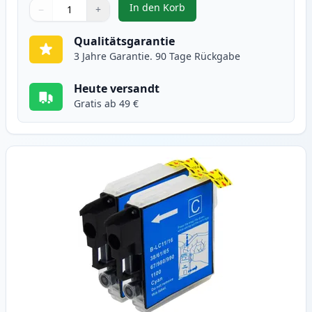
In den Korb
−
+
,
2 stück Brother LC1100BK schwa
Menge
Verwenden Sie die Tasten, um anzupassen
Menge
:
1
Qualitätsgarantie
3 Jahre Garantie. 90 Tage Rückgabe
Heute versandt
Gratis ab 49 €