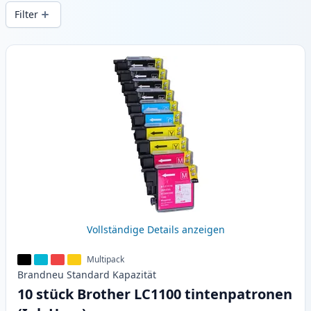
Druckqualität und schnellem Versand aus
Filter
lokalem Lager in .
Produkte
Vollständige Details anzeigen
Multipack
Brandneu
Standard
Kapazität
10 stück Brother LC1100 tintenpatronen