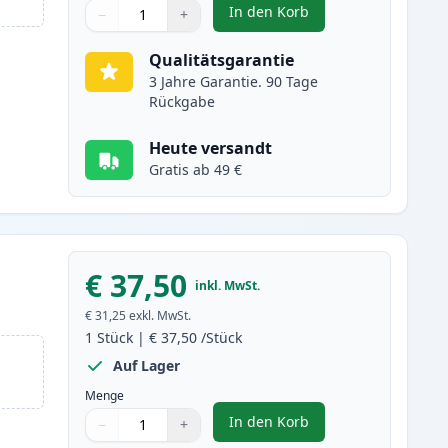
In den Korb
−
+
,
Brother TN2000 schwarz X
Menge
Verwenden Sie die Tasten, um anzupassen
Menge
:
1
Qualitätsgarantie
3 Jahre Garantie. 90 Tage
Rückgabe
Heute versandt
Gratis ab 49 €
€ 37,50
inkl. MwSt.
€ 31,25
exkl. MwSt.
1
Stück
|
€ 37,50
/Stück
Auf Lager
Menge
In den Korb
−
+
,
Brother DR2000 trommel (
Menge
Verwenden Sie die Tasten, um anzupassen
Menge
:
1