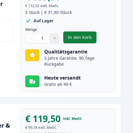
er
€ 132,92
exkl. MwSt.
5
Stück
|
€ 31,90
/Stück
Auf Lager
Menge
In den Korb
−
+
,
5 stück Brother TN2000 s
Menge
Verwenden Sie die Tasten, um anzupassen
Menge
:
1
Qualitätsgarantie
3 Jahre Garantie. 90 Tage
Rückgabe
Heute versandt
Gratis ab 49 €
€ 119,50
inkl. MwSt.
er &
€ 99,58
exkl. MwSt.