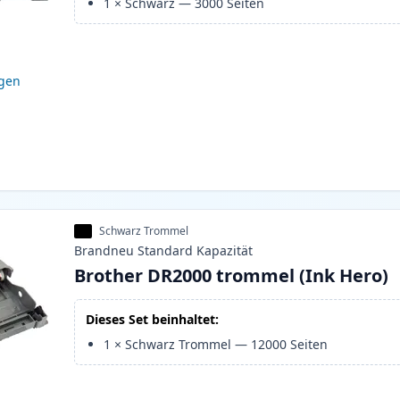
1
×
Schwarz
—
3000
Seiten
igen
Schwarz Trommel
Brandneu
Standard
Kapazität
Brother DR2000 trommel (Ink Hero)
Dieses Set beinhaltet:
1
×
Schwarz Trommel
—
12000
Seiten