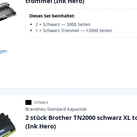
trommel (Ink Hero)
Dieses Set beinhaltet:
2
×
Schwarz
—
3000
Seiten
1
×
Schwarz Trommel
—
12000
Seiten
igen
Schwarz
Brandneu
Standard
Kapazität
2 stück Brother TN2000 schwarz XL t
(Ink Hero)