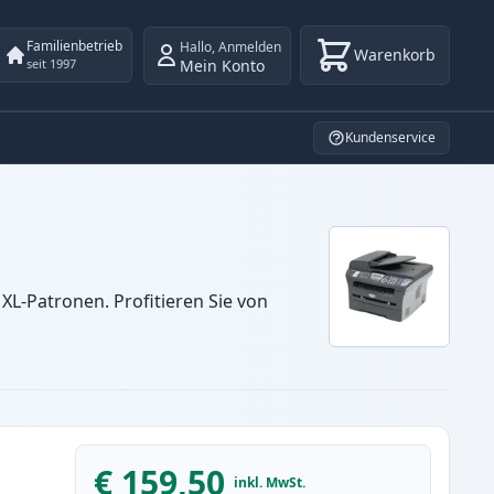
Familienbetrieb
Hallo
,
Anmelden
Warenkorb
Mein Konto
seit 1997
Kundenservice
L-Patronen. Profitieren Sie von
€ 159,50
inkl. MwSt.