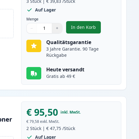
3
Stück
|
€ 39,83
/Stück
Auf Lager
Menge
In den Korb
−
+
,
3 stück Brother TN2000 /
Menge
Verwenden Sie die Tasten, um anzupassen
Menge
:
1
Qualitätsgarantie
3 Jahre Garantie. 90 Tage
Rückgabe
Heute versandt
Gratis ab 49 €
€ 95,50
inkl. MwSt.
oner
€ 79,58
exkl. MwSt.
2
Stück
|
€ 47,75
/Stück
Auf Lager