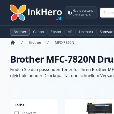
Heute versandt
Gratis ab 49 €
Brother
Canon
Epson
HP
Lexmark
Samsun
Brother
MFC-7820N
Startseite
Brother MFC-7820N Dru
Finden Sie den passenden Toner für Ihren Brother MF
gleichbleibender Druckqualität und schnellem Versand
Produkte
Farbe
Schwarz