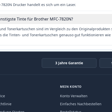
7820N Drucker handelt es sich um ein Laser.
ünstigste Tinte für Brother MFC-7820N?
und Tonerkartuschen sind im Vergleich zu den Originalprodukten se
s die Tinten- und Tonerkartuschen genauso gut funktionieren wie 
3 Jahre Garantie
MEIN KONTO
ice
Konto Verwalten
htlinie
Einfaches Nachbestellen
endung Starten
Bestellstatus