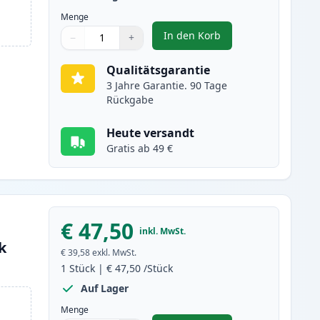
Menge
In den Korb
−
+
,
2 stück Brother TN2000 sc
Menge
Verwenden Sie die Tasten, um anzupassen
Menge
:
1
Qualitätsgarantie
3 Jahre Garantie. 90 Tage
Rückgabe
Heute versandt
Gratis ab 49 €
€ 47,50
inkl. MwSt.
k
€ 39,58
exkl. MwSt.
1
Stück
|
€ 47,50
/Stück
Auf Lager
Menge