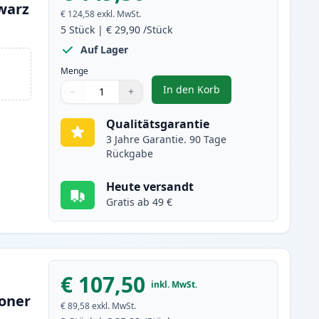
warz
€ 124,58
exkl. MwSt.
5
Stück
|
€ 29,90
/Stück
Auf Lager
Menge
In den Korb
−
+
,
5 stück Brother TN2220 (
Menge
Verwenden Sie die Tasten, um anzupassen
Menge
:
1
Qualitätsgarantie
3 Jahre Garantie. 90 Tage
Rückgabe
Heute versandt
Gratis ab 49 €
€ 107,50
inkl. MwSt.
toner
€ 89,58
exkl. MwSt.