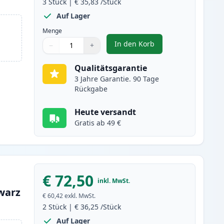
3
Stück
|
€ 35,83
/Stück
Auf Lager
Menge
In den Korb
−
+
,
3 stück Brother TN2220 /
Menge
Verwenden Sie die Tasten, um anzupassen
Menge
:
1
Qualitätsgarantie
3 Jahre Garantie. 90 Tage
Rückgabe
Heute versandt
Gratis ab 49 €
€ 72,50
inkl. MwSt.
warz
€ 60,42
exkl. MwSt.
2
Stück
|
€ 36,25
/Stück
Auf Lager