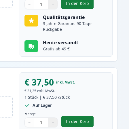
In den Korb
−
+
,
Brother TN2220 / TN2210 
Menge
Verwenden Sie die Tasten, um anzupassen
Menge
:
1
Qualitätsgarantie
3 Jahre Garantie. 90 Tage
Rückgabe
Heute versandt
Gratis ab 49 €
€ 37,50
inkl. MwSt.
€ 31,25
exkl. MwSt.
1
Stück
|
€ 37,50
/Stück
Auf Lager
Menge
In den Korb
−
+
,
Brother DR2200 trommel (
Menge
Verwenden Sie die Tasten, um anzupassen
Menge
:
1