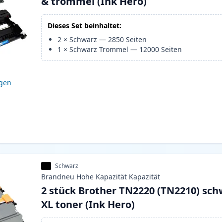
& trommel (Ink Hero)
Dieses Set beinhaltet:
2
×
Schwarz
—
2850
Seiten
1
×
Schwarz Trommel
—
12000
Seiten
igen
Schwarz
Brandneu
Hohe Kapazität
Kapazität
2 stück Brother TN2220 (TN2210) sch
XL toner (Ink Hero)