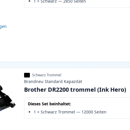
1
×
Schwarz
—
2850
Seiten
igen
Schwarz Trommel
Brandneu
Standard
Kapazität
Brother DR2200 trommel (Ink Hero)
Dieses Set beinhaltet:
1
×
Schwarz Trommel
—
12000
Seiten