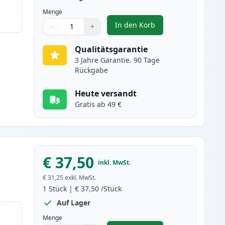
Menge
In den Korb
−
+
,
2 stück Brother TN2220 (
Menge
Verwenden Sie die Tasten, um anzupassen
Menge
:
1
Qualitätsgarantie
3 Jahre Garantie. 90 Tage
Rückgabe
Heute versandt
Gratis ab 49 €
€ 37,50
inkl. MwSt.
€ 31,25
exkl. MwSt.
1
Stück
|
€ 37,50
/Stück
Auf Lager
Menge