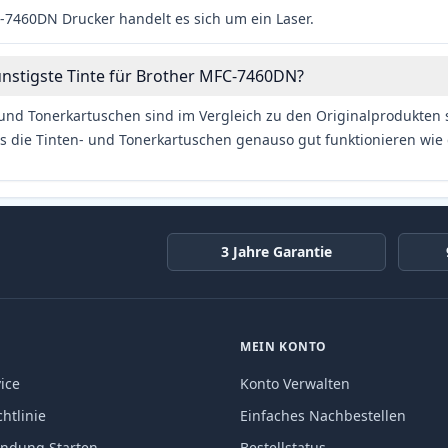
7460DN Drucker handelt es sich um ein Laser.
ünstigste Tinte für Brother MFC-7460DN?
und Tonerkartuschen sind im Vergleich zu den Originalprodukten se
s die Tinten- und Tonerkartuschen genauso gut funktionieren wie 
3 Jahre Garantie
MEIN KONTO
ice
Konto Verwalten
htlinie
Einfaches Nachbestellen
endung Starten
Bestellstatus