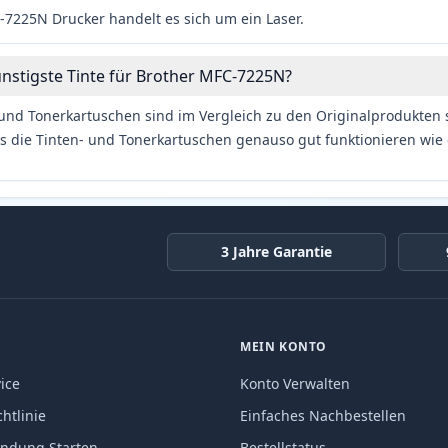
7225N Drucker handelt es sich um ein Laser.
ünstigste Tinte für Brother MFC-7225N?
und Tonerkartuschen sind im Vergleich zu den Originalprodukten se
s die Tinten- und Tonerkartuschen genauso gut funktionieren wie 
3 Jahre Garantie
MEIN KONTO
ice
Konto Verwalten
htlinie
Einfaches Nachbestellen
endung Starten
Bestellstatus