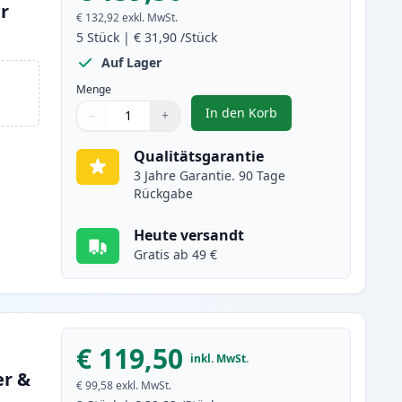
er
€ 132,92
exkl. MwSt.
5
Stück
|
€ 31,90
/Stück
Auf Lager
Menge
In den Korb
−
+
,
5 stück Brother TN2000 s
Menge
Verwenden Sie die Tasten, um anzupassen
Menge
:
1
Qualitätsgarantie
3 Jahre Garantie. 90 Tage
Rückgabe
Heute versandt
Gratis ab 49 €
€ 119,50
inkl. MwSt.
er &
€ 99,58
exkl. MwSt.