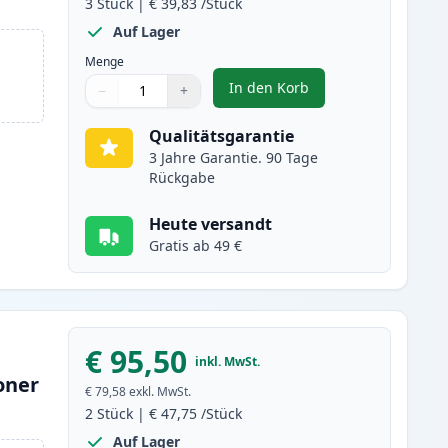
3
Stück
|
€ 39,83
/Stück
Auf Lager
Menge
In den Korb
−
+
,
3 stück Brother TN2000 /
Menge
Verwenden Sie die Tasten, um anzupassen
Menge
:
1
Qualitätsgarantie
3 Jahre Garantie. 90 Tage
Rückgabe
Heute versandt
Gratis ab 49 €
€ 95,50
inkl. MwSt.
oner
€ 79,58
exkl. MwSt.
2
Stück
|
€ 47,75
/Stück
Auf Lager