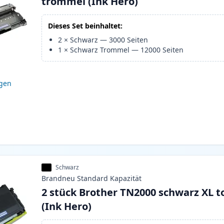
trommel (Ink Hero)
Dieses Set beinhaltet:
2
×
Schwarz
—
3000
Seiten
1
×
Schwarz Trommel
—
12000
Seiten
igen
Schwarz
Brandneu
Standard
Kapazität
2 stück Brother TN2000 schwarz XL t
(Ink Hero)