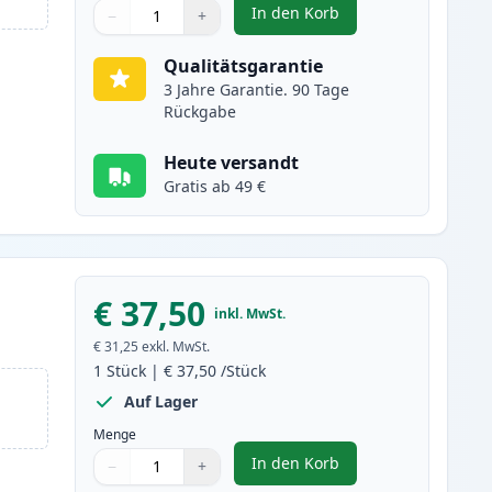
In den Korb
−
+
,
Brother TN2000 schwarz X
Menge
Verwenden Sie die Tasten, um anzupassen
Menge
:
1
Qualitätsgarantie
3 Jahre Garantie. 90 Tage
Rückgabe
Heute versandt
Gratis ab 49 €
€ 37,50
inkl. MwSt.
€ 31,25
exkl. MwSt.
1
Stück
|
€ 37,50
/Stück
Auf Lager
Menge
In den Korb
−
+
,
Brother DR2000 trommel (
Menge
Verwenden Sie die Tasten, um anzupassen
Menge
:
1