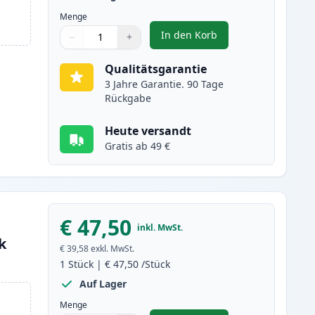
Menge
In den Korb
−
+
,
2 stück Brother TN2000 sc
Menge
Verwenden Sie die Tasten, um anzupassen
Menge
:
1
Qualitätsgarantie
3 Jahre Garantie. 90 Tage
Rückgabe
Heute versandt
Gratis ab 49 €
€ 47,50
inkl. MwSt.
k
€ 39,58
exkl. MwSt.
1
Stück
|
€ 47,50
/Stück
Auf Lager
Menge