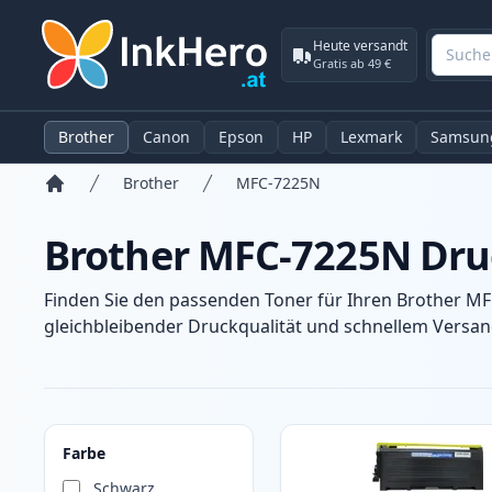
Heute versandt
Gratis ab 49 €
Brother
Canon
Epson
HP
Lexmark
Samsun
Brother
MFC-7225N
Startseite
Brother MFC-7225N Dru
Finden Sie den passenden Toner für Ihren Brother MF
gleichbleibender Druckqualität und schnellem Versand
Produkte
Farbe
Schwarz