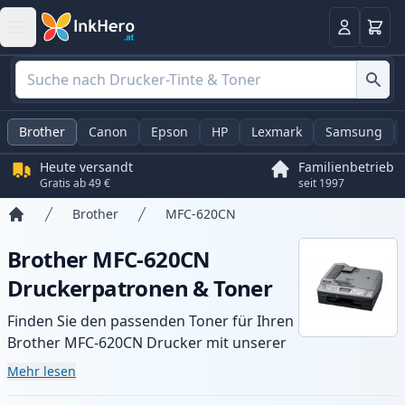
Warenk
Anmelden
Brother
Canon
Epson
HP
Lexmark
Samsung
Heute versandt
Familienbetrieb
Gratis ab 49 €
seit 1997
Brother
MFC-620CN
Startseite
Brother MFC-620CN
Druckerpatronen & Toner
Finden Sie den passenden Toner für Ihren
Brother MFC-620CN Drucker mit unserer
Auswahl an kompatiblen und XL-Patronen.
Mehr lesen
Profitieren Sie von gleichbleibender