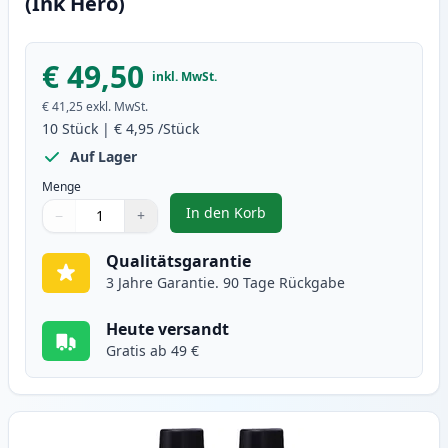
(Ink Hero)
€ 49,50
inkl. MwSt.
€ 41,25
exkl. MwSt.
10
Stück
|
€ 4,95
/Stück
Auf Lager
Menge
In den Korb
−
+
,
10 stück Brother LC900 tintenpa
Menge
Verwenden Sie die Tasten, um anzupassen
Menge
:
1
Qualitätsgarantie
3 Jahre Garantie. 90 Tage Rückgabe
Heute versandt
Gratis ab 49 €