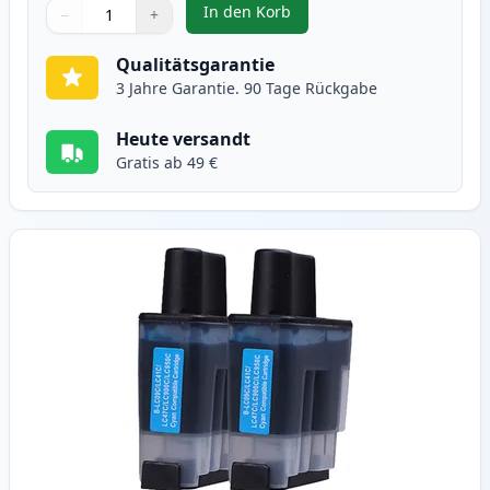
In den Korb
−
+
,
2 stück Brother LC900BK schwar
Menge
Verwenden Sie die Tasten, um anzupassen
Menge
:
1
Qualitätsgarantie
3 Jahre Garantie. 90 Tage Rückgabe
Heute versandt
Gratis ab 49 €