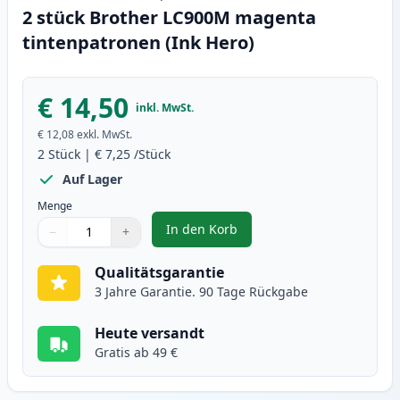
2 stück Brother LC900M magenta
tintenpatronen (Ink Hero)
€ 14,50
inkl. MwSt.
€ 12,08
exkl. MwSt.
2
Stück
|
€ 7,25
/Stück
Auf Lager
Menge
In den Korb
−
+
,
2 stück Brother LC900M magenta
Menge
Verwenden Sie die Tasten, um anzupassen
Menge
:
1
Qualitätsgarantie
3 Jahre Garantie. 90 Tage Rückgabe
Heute versandt
Gratis ab 49 €