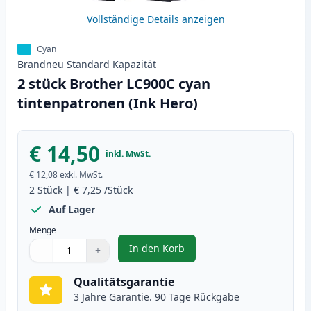
Vollständige Details anzeigen
Cyan
Brandneu
Standard
Kapazität
2 stück Brother LC900C cyan
tintenpatronen (Ink Hero)
€ 14,50
inkl. MwSt.
€ 12,08
exkl. MwSt.
2
Stück
|
€ 7,25
/Stück
Auf Lager
Menge
In den Korb
−
+
,
2 stück Brother LC900C cyan tin
Menge
Verwenden Sie die Tasten, um anzupassen
Menge
:
1
Qualitätsgarantie
3 Jahre Garantie. 90 Tage Rückgabe