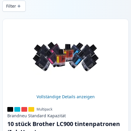
Druckqualität und schnellem Versand aus
Filter
lokalem Lager in .
Produkte
Vollständige Details anzeigen
Multipack
Brandneu
Standard
Kapazität
10 stück Brother LC900 tintenpatronen