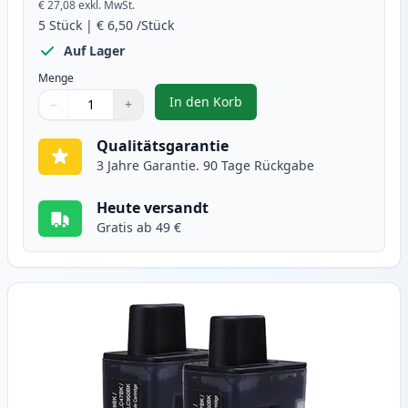
€ 27,08
exkl. MwSt.
5
Stück
|
€ 6,50
/Stück
Auf Lager
Menge
In den Korb
−
+
,
5 stück Brother LC900 tintenpat
Menge
Verwenden Sie die Tasten, um anzupassen
Menge
:
1
Qualitätsgarantie
3 Jahre Garantie. 90 Tage Rückgabe
Heute versandt
Gratis ab 49 €