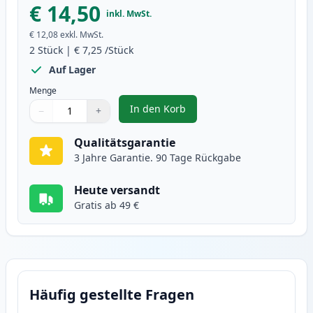
€ 14,50
inkl. MwSt.
€ 12,08
exkl. MwSt.
2
Stück
|
€ 7,25
/Stück
Auf Lager
Menge
In den Korb
−
+
,
2 stück Brother LC900Y gelb tin
Menge
Verwenden Sie die Tasten, um anzupassen
Menge
:
1
Qualitätsgarantie
3 Jahre Garantie. 90 Tage Rückgabe
Heute versandt
Gratis ab 49 €
Häufig gestellte Fragen