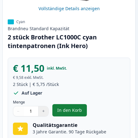
Vollständige Details anzeigen
Cyan
Brandneu
Standard
Kapazität
2 stück Brother LC1000C cyan
tintenpatronen (Ink Hero)
€ 11,50
inkl. MwSt.
€ 9,58
exkl. MwSt.
2
Stück
|
€ 5,75
/Stück
Auf Lager
Menge
In den Korb
−
+
,
2 stück Brother LC1000C cyan ti
Menge
Verwenden Sie die Tasten, um anzupassen
Menge
:
1
Qualitätsgarantie
3 Jahre Garantie. 90 Tage Rückgabe