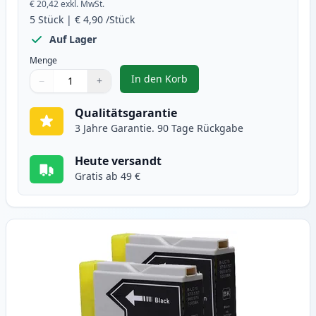
€ 20,42
exkl. MwSt.
5
Stück
|
€ 4,90
/Stück
Auf Lager
Menge
In den Korb
−
+
,
5 stück Brother LC1000 tintenpa
Menge
Verwenden Sie die Tasten, um anzupassen
Menge
:
1
Qualitätsgarantie
3 Jahre Garantie. 90 Tage Rückgabe
Heute versandt
Gratis ab 49 €