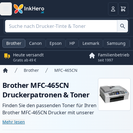
Warenk
Anmelden
Brother
Canon
Epson
HP
Lexmark
Samsung
Heute versandt
Familienbetrieb
Gratis ab 49 €
seit 1997
Brother
MFC-465CN
Startseite
Brother MFC-465CN
Druckerpatronen & Toner
Finden Sie den passenden Toner für Ihren
Brother MFC-465CN Drucker mit unserer
Auswahl an kompatiblen und XL-Patronen.
Mehr lesen
Profitieren Sie von gleichbleibender