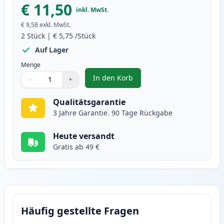
€ 11,50
inkl. MwSt.
€ 9,58
exkl. MwSt.
2
Stück
|
€ 5,75
/Stück
Auf Lager
Menge
In den Korb
−
+
,
2 stück Brother LC1000Y gelb ti
Menge
Verwenden Sie die Tasten, um anzupassen
Menge
:
1
Qualitätsgarantie
3 Jahre Garantie. 90 Tage Rückgabe
Heute versandt
Gratis ab 49 €
Häufig gestellte Fragen