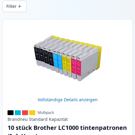
Druckqualität und schnellem Versand aus
Filter
lokalem Lager in .
Produkte
Vollständige Details anzeigen
Multipack
Brandneu
Standard
Kapazität
10 stück Brother LC1000 tintenpatronen