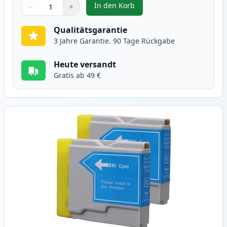
In den Korb
−
+
,
2 stück Brother LC1000BK schwa
Menge
Verwenden Sie die Tasten, um anzupassen
Menge
:
1
Qualitätsgarantie
3 Jahre Garantie. 90 Tage Rückgabe
Heute versandt
Gratis ab 49 €