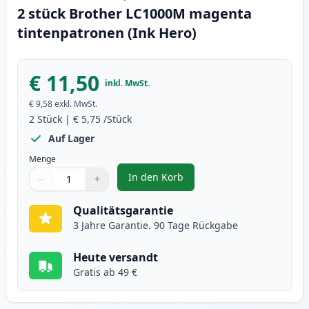
2 stück Brother LC1000M magenta
tintenpatronen (Ink Hero)
€ 11,50
inkl. MwSt.
€ 9,58
exkl. MwSt.
2
Stück
|
€ 5,75
/Stück
Auf Lager
Menge
In den Korb
−
+
,
2 stück Brother LC1000M magent
Menge
Verwenden Sie die Tasten, um anzupassen
Menge
:
1
Qualitätsgarantie
3 Jahre Garantie. 90 Tage Rückgabe
Heute versandt
Gratis ab 49 €