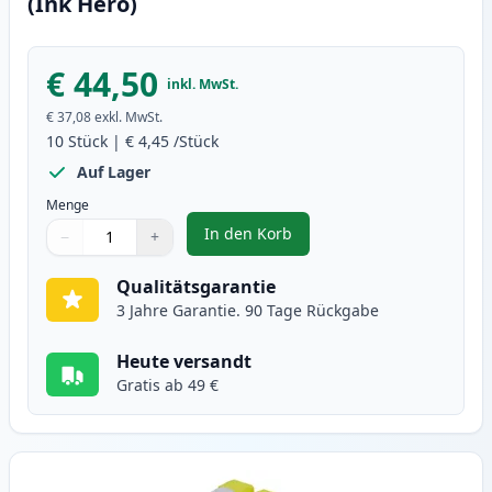
(Ink Hero)
€ 44,50
inkl. MwSt.
€ 37,08
exkl. MwSt.
10
Stück
|
€ 4,45
/Stück
Auf Lager
Menge
In den Korb
−
+
,
10 stück Brother LC1000 tintenp
Menge
Verwenden Sie die Tasten, um anzupassen
Menge
:
1
Qualitätsgarantie
3 Jahre Garantie. 90 Tage Rückgabe
Heute versandt
Gratis ab 49 €