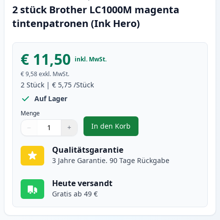
2 stück Brother LC1000M magenta
tintenpatronen (Ink Hero)
€ 11,50
inkl. MwSt.
€ 9,58
exkl. MwSt.
2
Stück
|
€ 5,75
/Stück
Auf Lager
Menge
In den Korb
−
+
,
2 stück Brother LC1000M magent
Menge
Verwenden Sie die Tasten, um anzupassen
Menge
:
1
Qualitätsgarantie
3 Jahre Garantie. 90 Tage Rückgabe
Heute versandt
Gratis ab 49 €