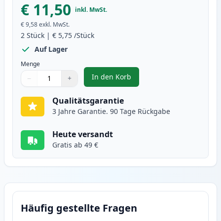
€ 11,50
inkl. MwSt.
€ 9,58
exkl. MwSt.
2
Stück
|
€ 5,75
/Stück
Auf Lager
Menge
In den Korb
−
+
,
2 stück Brother LC1000Y gelb ti
Menge
Verwenden Sie die Tasten, um anzupassen
Menge
:
1
Qualitätsgarantie
3 Jahre Garantie. 90 Tage Rückgabe
Heute versandt
Gratis ab 49 €
Häufig gestellte Fragen