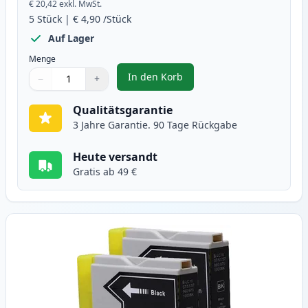
€ 20,42
exkl. MwSt.
5
Stück
|
€ 4,90
/Stück
Auf Lager
Menge
In den Korb
−
+
,
5 stück Brother LC1000 tintenpa
Menge
Verwenden Sie die Tasten, um anzupassen
Menge
:
1
Qualitätsgarantie
3 Jahre Garantie. 90 Tage Rückgabe
Heute versandt
Gratis ab 49 €