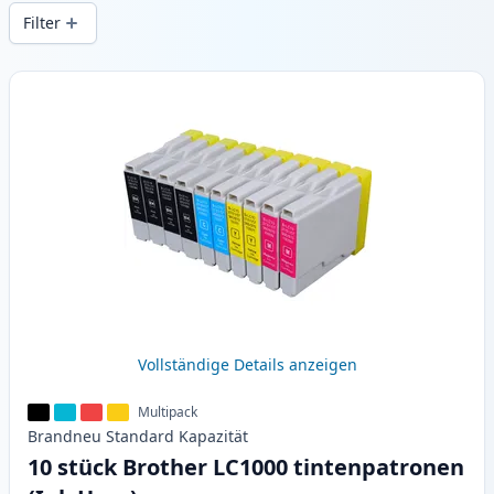
Druckqualität und schnellem Versand aus
Filter
lokalem Lager in .
Produkte
Vollständige Details anzeigen
Multipack
Brandneu
Standard
Kapazität
10 stück Brother LC1000 tintenpatronen