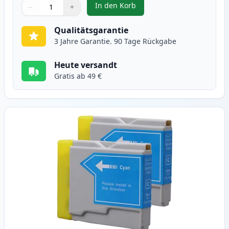
In den Korb
−
+
,
2 stück Brother LC1000BK schwa
Menge
Verwenden Sie die Tasten, um anzupassen
Menge
:
1
Qualitätsgarantie
3 Jahre Garantie. 90 Tage Rückgabe
Heute versandt
Gratis ab 49 €