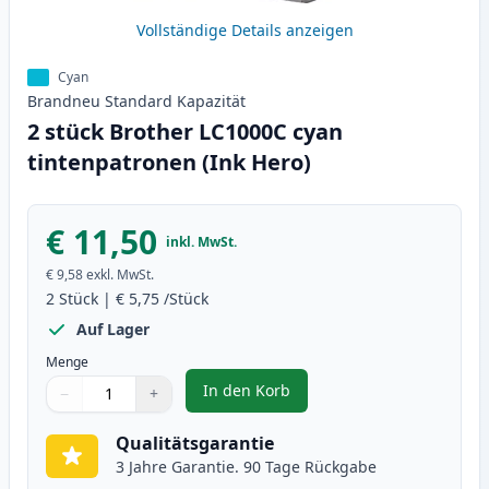
Vollständige Details anzeigen
Cyan
Brandneu
Standard
Kapazität
2 stück Brother LC1000C cyan
tintenpatronen (Ink Hero)
€ 11,50
inkl. MwSt.
€ 9,58
exkl. MwSt.
2
Stück
|
€ 5,75
/Stück
Auf Lager
Menge
In den Korb
−
+
,
2 stück Brother LC1000C cyan ti
Menge
Verwenden Sie die Tasten, um anzupassen
Menge
:
1
Qualitätsgarantie
3 Jahre Garantie. 90 Tage Rückgabe