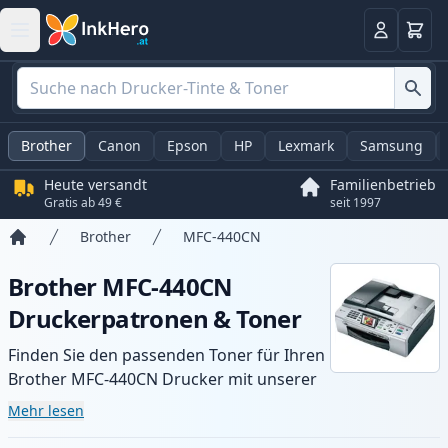
Warenk
Anmelden
Brother
Canon
Epson
HP
Lexmark
Samsung
Heute versandt
Familienbetrieb
Gratis ab 49 €
seit 1997
Brother
MFC-440CN
Startseite
Brother MFC-440CN
Druckerpatronen & Toner
Finden Sie den passenden Toner für Ihren
Brother MFC-440CN Drucker mit unserer
Auswahl an kompatiblen und XL-Patronen.
Mehr lesen
Profitieren Sie von gleichbleibender