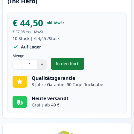
(Ink Hero)
€ 44,50
inkl. MwSt.
€ 37,08
exkl. MwSt.
10
Stück
|
€ 4,45
/Stück
Auf Lager
Menge
In den Korb
−
+
,
10 stück Brother LC1000 tintenp
Menge
Verwenden Sie die Tasten, um anzupassen
Menge
:
1
Qualitätsgarantie
3 Jahre Garantie. 90 Tage Rückgabe
Heute versandt
Gratis ab 49 €