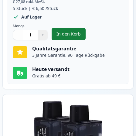
€ 27,08
exkl. MwSt.
5
Stück
|
€ 6,50
/Stück
Auf Lager
Menge
In den Korb
−
+
,
5 stück Brother LC900 tintenpat
Menge
Verwenden Sie die Tasten, um anzupassen
Menge
:
1
Qualitätsgarantie
3 Jahre Garantie. 90 Tage Rückgabe
Heute versandt
Gratis ab 49 €