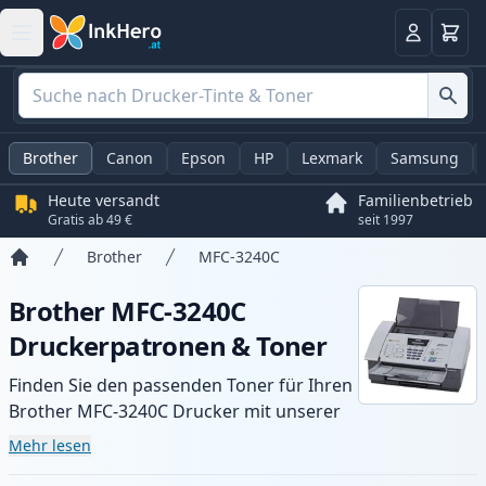
Warenk
Anmelden
Brother
Canon
Epson
HP
Lexmark
Samsung
Heute versandt
Familienbetrieb
Gratis ab 49 €
seit 1997
Brother
MFC-3240C
Startseite
Brother MFC-3240C
Druckerpatronen & Toner
Finden Sie den passenden Toner für Ihren
Brother MFC-3240C Drucker mit unserer
Auswahl an kompatiblen und XL-Patronen.
Mehr lesen
Profitieren Sie von gleichbleibender