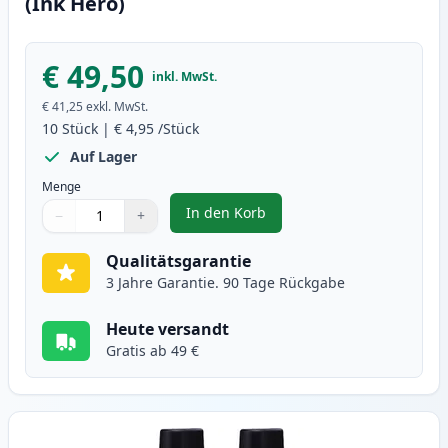
(Ink Hero)
€ 49,50
inkl. MwSt.
€ 41,25
exkl. MwSt.
10
Stück
|
€ 4,95
/Stück
Auf Lager
Menge
In den Korb
−
+
,
10 stück Brother LC900 tintenpa
Menge
Verwenden Sie die Tasten, um anzupassen
Menge
:
1
Qualitätsgarantie
3 Jahre Garantie. 90 Tage Rückgabe
Heute versandt
Gratis ab 49 €