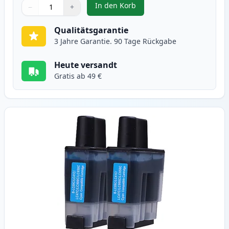
In den Korb
−
+
,
2 stück Brother LC900BK schwar
Menge
Verwenden Sie die Tasten, um anzupassen
Menge
:
1
Qualitätsgarantie
3 Jahre Garantie. 90 Tage Rückgabe
Heute versandt
Gratis ab 49 €