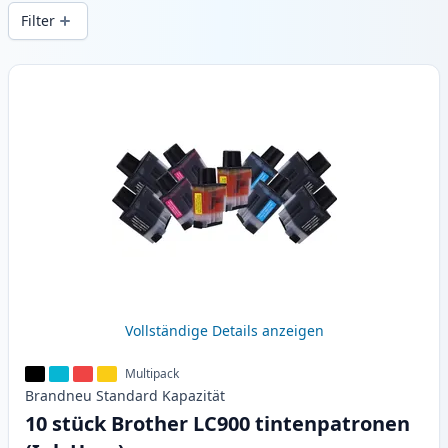
Druckqualität und schnellem Versand aus
Filter
lokalem Lager in .
Produkte
Vollständige Details anzeigen
Multipack
Brandneu
Standard
Kapazität
10 stück Brother LC900 tintenpatronen