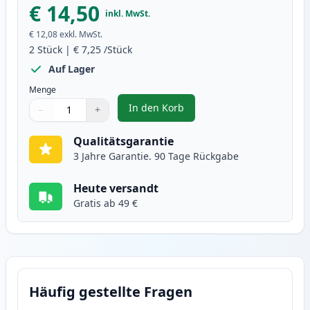
€ 14,50
inkl. MwSt.
€ 12,08
exkl. MwSt.
2
Stück
|
€ 7,25
/Stück
Auf Lager
Menge
In den Korb
−
+
,
2 stück Brother LC900Y gelb tin
Menge
Verwenden Sie die Tasten, um anzupassen
Menge
:
1
Qualitätsgarantie
3 Jahre Garantie. 90 Tage Rückgabe
Heute versandt
Gratis ab 49 €
Häufig gestellte Fragen