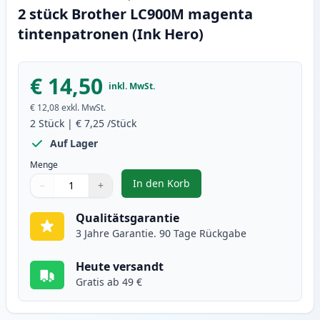
2 stück Brother LC900M magenta
tintenpatronen (Ink Hero)
€ 14,50
inkl. MwSt.
€ 12,08
exkl. MwSt.
2
Stück
|
€ 7,25
/Stück
Auf Lager
Menge
In den Korb
−
+
,
2 stück Brother LC900M magenta
Menge
Verwenden Sie die Tasten, um anzupassen
Menge
:
1
Qualitätsgarantie
3 Jahre Garantie. 90 Tage Rückgabe
Heute versandt
Gratis ab 49 €