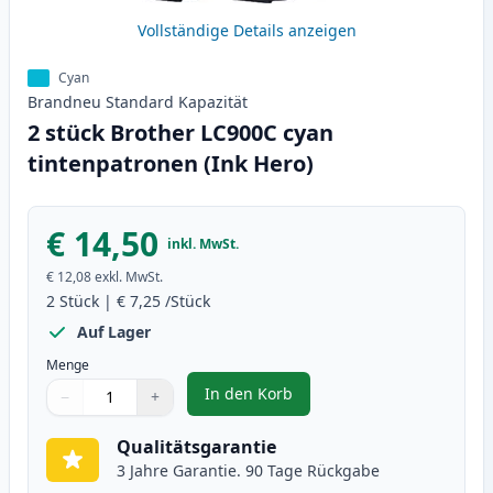
Vollständige Details anzeigen
Cyan
Brandneu
Standard
Kapazität
2 stück Brother LC900C cyan
tintenpatronen (Ink Hero)
€ 14,50
inkl. MwSt.
€ 12,08
exkl. MwSt.
2
Stück
|
€ 7,25
/Stück
Auf Lager
Menge
In den Korb
−
+
,
2 stück Brother LC900C cyan tin
Menge
Verwenden Sie die Tasten, um anzupassen
Menge
:
1
Qualitätsgarantie
3 Jahre Garantie. 90 Tage Rückgabe