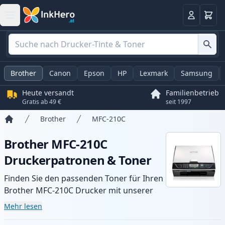
Warenk
Anmelden
Brother
Canon
Epson
HP
Lexmark
Samsung
Heute versandt
Familienbetrieb
Gratis ab 49 €
seit 1997
Brother
MFC-210C
Startseite
Brother MFC-210C
Druckerpatronen & Toner
Finden Sie den passenden Toner für Ihren
Brother MFC-210C Drucker mit unserer
Auswahl an kompatiblen und XL-Patronen.
Mehr lesen
Profitieren Sie von gleichbleibender