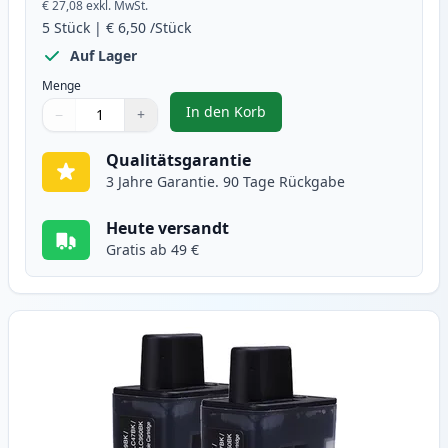
€ 27,08
exkl. MwSt.
5
Stück
|
€ 6,50
/Stück
Auf Lager
Menge
In den Korb
−
+
,
5 stück Brother LC900 tintenpat
Menge
Verwenden Sie die Tasten, um anzupassen
Menge
:
1
Qualitätsgarantie
3 Jahre Garantie. 90 Tage Rückgabe
Heute versandt
Gratis ab 49 €