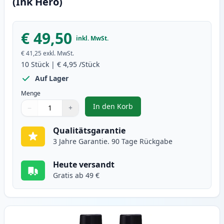
(Ink Hero)
€ 49,50
inkl. MwSt.
€ 41,25
exkl. MwSt.
10
Stück
|
€ 4,95
/Stück
Auf Lager
Menge
In den Korb
−
+
,
10 stück Brother LC900 tintenpa
Menge
Verwenden Sie die Tasten, um anzupassen
Menge
:
1
Qualitätsgarantie
3 Jahre Garantie. 90 Tage Rückgabe
Heute versandt
Gratis ab 49 €