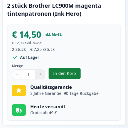
2 stück Brother LC900M magenta
tintenpatronen (Ink Hero)
€ 14,50
inkl. MwSt.
€ 12,08
exkl. MwSt.
2
Stück
|
€ 7,25
/Stück
Auf Lager
Menge
In den Korb
−
+
,
2 stück Brother LC900M magenta
Menge
Verwenden Sie die Tasten, um anzupassen
Menge
:
1
Qualitätsgarantie
3 Jahre Garantie. 90 Tage Rückgabe
Heute versandt
Gratis ab 49 €