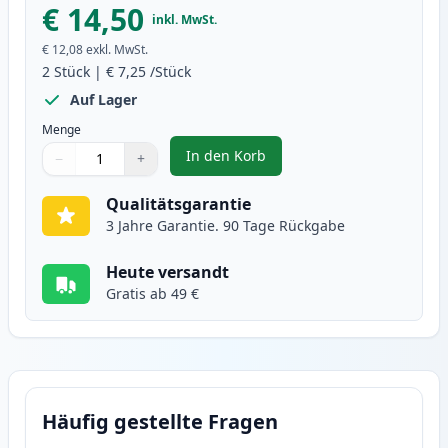
€ 14,50
inkl. MwSt.
€ 12,08
exkl. MwSt.
2
Stück
|
€ 7,25
/Stück
Auf Lager
Menge
In den Korb
−
+
,
2 stück Brother LC900Y gelb tin
Menge
Verwenden Sie die Tasten, um anzupassen
Menge
:
1
Qualitätsgarantie
3 Jahre Garantie. 90 Tage Rückgabe
Heute versandt
Gratis ab 49 €
Häufig gestellte Fragen