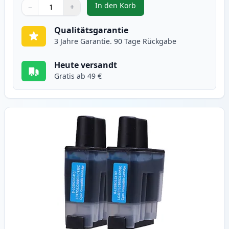
In den Korb
−
+
,
2 stück Brother LC900BK schwar
Menge
Verwenden Sie die Tasten, um anzupassen
Menge
:
1
Qualitätsgarantie
3 Jahre Garantie. 90 Tage Rückgabe
Heute versandt
Gratis ab 49 €