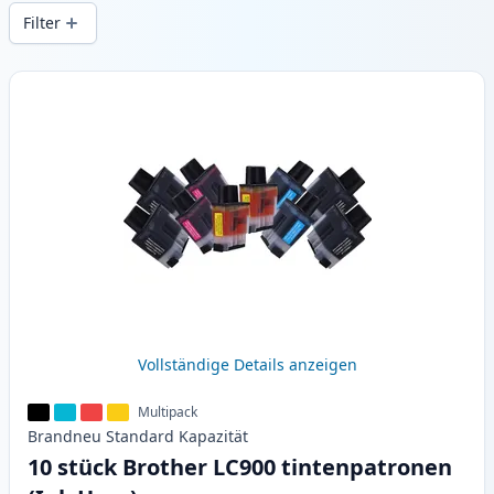
Druckqualität und schnellem Versand aus
Filter
lokalem Lager in .
Produkte
Vollständige Details anzeigen
Multipack
Brandneu
Standard
Kapazität
10 stück Brother LC900 tintenpatronen