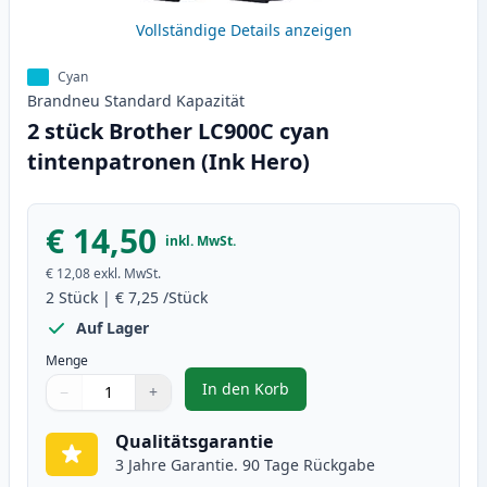
Vollständige Details anzeigen
Cyan
Brandneu
Standard
Kapazität
2 stück Brother LC900C cyan
tintenpatronen (Ink Hero)
€ 14,50
inkl. MwSt.
€ 12,08
exkl. MwSt.
2
Stück
|
€ 7,25
/Stück
Auf Lager
Menge
In den Korb
−
+
,
2 stück Brother LC900C cyan tin
Menge
Verwenden Sie die Tasten, um anzupassen
Menge
:
1
Qualitätsgarantie
3 Jahre Garantie. 90 Tage Rückgabe