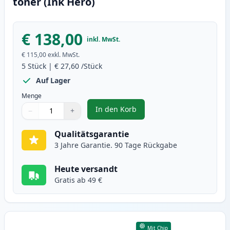
toner (Ink Hero)
€ 138,00
inkl. MwSt.
€ 115,00
exkl. MwSt.
5
Stück
|
€ 27,60
/Stück
Auf Lager
Menge
In den Korb
−
+
,
5 stück Brother TN2420 schwarz 
Menge
Verwenden Sie die Tasten, um anzupassen
Menge
:
1
Qualitätsgarantie
3 Jahre Garantie. 90 Tage Rückgabe
Heute versandt
Gratis ab 49 €
Mit Chip