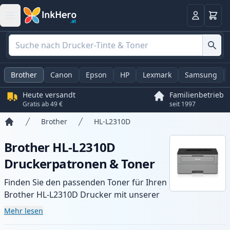
Warenk
Anmelden
Brother
Canon
Epson
HP
Lexmark
Samsung
Heute versandt
Familienbetrieb
Gratis ab 49 €
seit 1997
Brother
HL-L2310D
Startseite
Brother HL-L2310D
Druckerpatronen & Toner
Finden Sie den passenden Toner für Ihren
Brother HL-L2310D Drucker mit unserer
Auswahl an kompatiblen und XL-Patronen.
Mehr lesen
Profitieren Sie von gleichbleibender