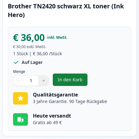
Brother TN2420 schwarz XL toner (Ink
Hero)
€ 36,00
inkl. MwSt.
€ 30,00
exkl. MwSt.
1
Stück
|
€ 36,00
/Stück
Auf Lager
Menge
In den Korb
−
+
,
Brother TN2420 schwarz XL tone
Menge
Verwenden Sie die Tasten, um anzupassen
Menge
:
1
Qualitätsgarantie
3 Jahre Garantie. 90 Tage Rückgabe
Heute versandt
Gratis ab 49 €