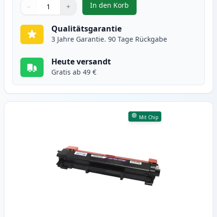
In den Korb
−
+
,
2 stück Brother TN2420 schwarz 
Menge
Verwenden Sie die Tasten, um anzupassen
Menge
:
1
Qualitätsgarantie
3 Jahre Garantie. 90 Tage Rückgabe
Heute versandt
Gratis ab 49 €
Mit Chip