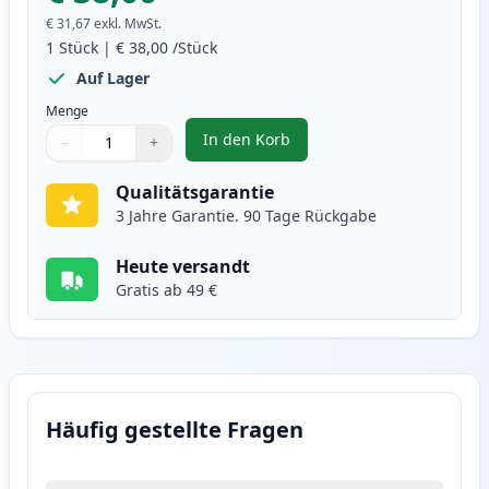
€ 31,67
exkl. MwSt.
1
Stück
|
€ 38,00
/Stück
Auf Lager
Menge
In den Korb
−
+
,
Brother DR2400 trommel (Ink He
Menge
Verwenden Sie die Tasten, um anzupassen
Menge
:
1
Qualitätsgarantie
3 Jahre Garantie. 90 Tage Rückgabe
Heute versandt
Gratis ab 49 €
Häufig gestellte Fragen