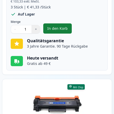
€ 103,33
exkl. MwSt.
3
Stück
|
€ 41,33
/Stück
Auf Lager
Menge
In den Korb
−
+
,
3 stück Brother TN2420 & DR240
Menge
Verwenden Sie die Tasten, um anzupassen
Menge
:
1
Qualitätsgarantie
3 Jahre Garantie. 90 Tage Rückgabe
Heute versandt
Gratis ab 49 €
Mit Chip