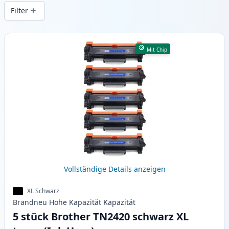
Druckqualität und schnellem Versand aus
Filter
lokalem Lager in .
Produkte
Mit Chip
Vollständige Details anzeigen
XL Schwarz
Brandneu
Hohe Kapazität
Kapazität
5 stück Brother TN2420 schwarz XL