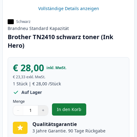
Vollständige Details anzeigen
Schwarz
Brandneu
Standard
Kapazität
Brother TN2410 schwarz toner (Ink
Hero)
€ 28,00
inkl. MwSt.
€ 23,33
exkl. MwSt.
1
Stück
|
€ 28,00
/Stück
Auf Lager
Menge
In den Korb
−
+
,
Brother TN2410 schwarz toner (
Menge
Verwenden Sie die Tasten, um anzupassen
Menge
:
1
Qualitätsgarantie
3 Jahre Garantie. 90 Tage Rückgabe