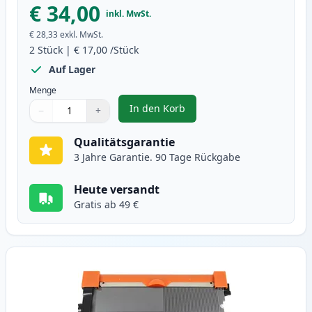
€ 34,00
inkl. MwSt.
€ 28,33
exkl. MwSt.
2
Stück
|
€ 17,00
/Stück
Auf Lager
Menge
In den Korb
−
+
,
Brother TN2010 schwarz toner (
Menge
Verwenden Sie die Tasten, um anzupassen
Menge
:
1
Qualitätsgarantie
3 Jahre Garantie. 90 Tage Rückgabe
Heute versandt
Gratis ab 49 €