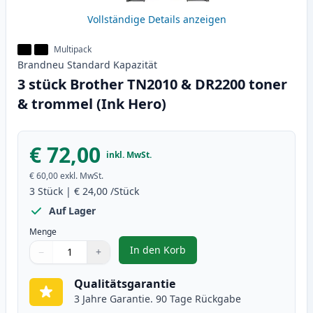
Vollständige Details anzeigen
Multipack
Brandneu
Standard
Kapazität
3 stück Brother TN2010 & DR2200 toner
& trommel (Ink Hero)
€ 72,00
inkl. MwSt.
€ 60,00
exkl. MwSt.
3
Stück
|
€ 24,00
/Stück
Auf Lager
Menge
In den Korb
−
+
,
3 stück Brother TN2010 & DR220
Menge
Verwenden Sie die Tasten, um anzupassen
Menge
:
1
Qualitätsgarantie
3 Jahre Garantie. 90 Tage Rückgabe