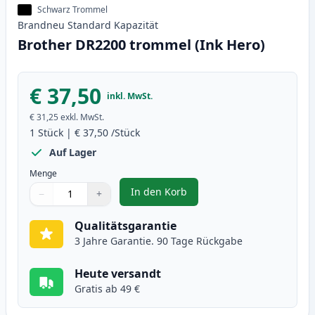
Schwarz Trommel
Brandneu
Standard
Kapazität
Brother DR2200 trommel (Ink Hero)
€ 37,50
inkl. MwSt.
€ 31,25
exkl. MwSt.
1
Stück
|
€ 37,50
/Stück
Auf Lager
Menge
In den Korb
−
+
,
Brother DR2200 trommel (Ink He
Menge
Verwenden Sie die Tasten, um anzupassen
Menge
:
1
Qualitätsgarantie
3 Jahre Garantie. 90 Tage Rückgabe
Heute versandt
Gratis ab 49 €