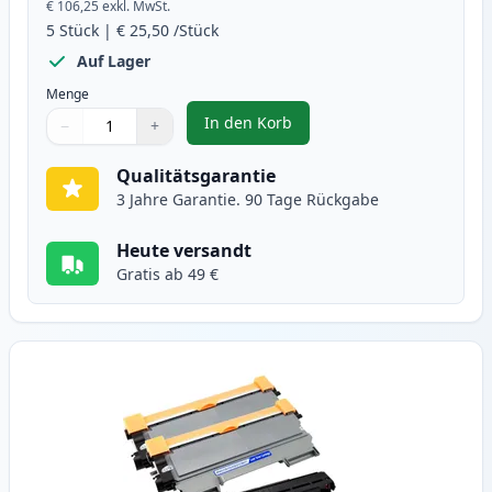
€ 106,25
exkl. MwSt.
5
Stück
|
€ 25,50
/Stück
Auf Lager
Menge
In den Korb
−
+
,
5 stück Brother TN2010 schwarz 
Menge
Verwenden Sie die Tasten, um anzupassen
Menge
:
1
Qualitätsgarantie
3 Jahre Garantie. 90 Tage Rückgabe
Heute versandt
Gratis ab 49 €