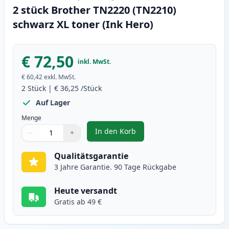
2 stück Brother TN2220 (TN2210)
schwarz XL toner (Ink Hero)
€ 72,50
inkl. MwSt.
€ 60,42
exkl. MwSt.
2
Stück
|
€ 36,25
/Stück
Auf Lager
Menge
In den Korb
−
+
,
2 stück Brother TN2220 (TN2210)
Menge
Verwenden Sie die Tasten, um anzupassen
Menge
:
1
Qualitätsgarantie
3 Jahre Garantie. 90 Tage Rückgabe
Heute versandt
Gratis ab 49 €