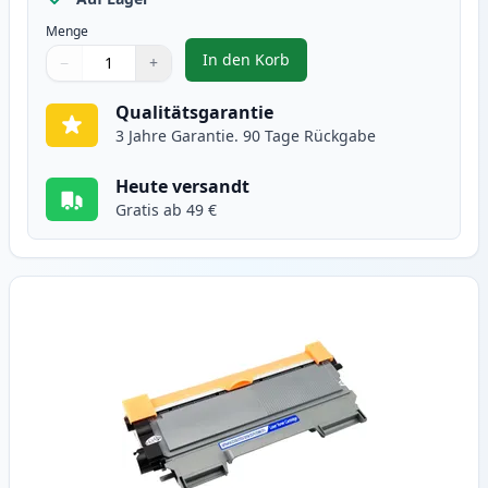
Menge
In den Korb
−
+
,
2 stück Brother TN2010 schwarz 
Menge
Verwenden Sie die Tasten, um anzupassen
Menge
:
1
Qualitätsgarantie
3 Jahre Garantie. 90 Tage Rückgabe
Heute versandt
Gratis ab 49 €