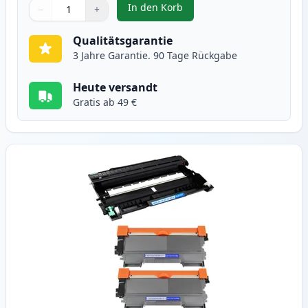
In den Korb
−
+
,
3 stück Brother TN2220 / DR2200
Menge
Verwenden Sie die Tasten, um anzupassen
Menge
:
1
Qualitätsgarantie
3 Jahre Garantie. 90 Tage Rückgabe
Heute versandt
Gratis ab 49 €