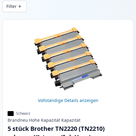
Druckqualität und schnellem Versand aus
Filter
lokalem Lager in .
Produkte
Vollständige Details anzeigen
Schwarz
Brandneu
Hohe Kapazität
Kapazität
5 stück Brother TN2220 (TN2210)