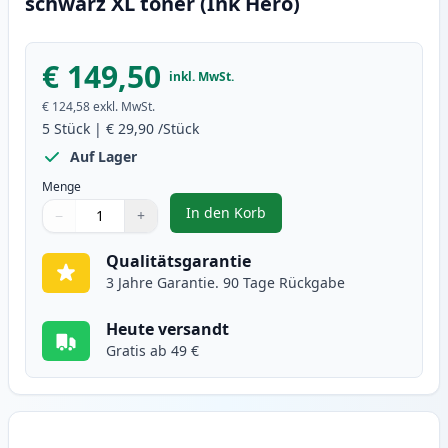
schwarz XL toner (Ink Hero)
€ 149,50
inkl. MwSt.
€ 124,58
exkl. MwSt.
5
Stück
|
€ 29,90
/Stück
Auf Lager
Menge
In den Korb
−
+
,
5 stück Brother TN2220 (TN2210)
Menge
Verwenden Sie die Tasten, um anzupassen
Menge
:
1
Qualitätsgarantie
3 Jahre Garantie. 90 Tage Rückgabe
Heute versandt
Gratis ab 49 €