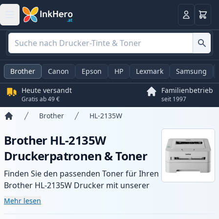
Warenk
Anmelden
Brother
Canon
Epson
HP
Lexmark
Samsung
Heute versandt
Familienbetrieb
Gratis ab 49 €
seit 1997
Brother
HL-2135W
Startseite
Brother HL-2135W
Druckerpatronen & Toner
Finden Sie den passenden Toner für Ihren
Brother HL-2135W Drucker mit unserer
Auswahl an kompatiblen und XL-Patronen.
Mehr lesen
Profitieren Sie von gleichbleibender