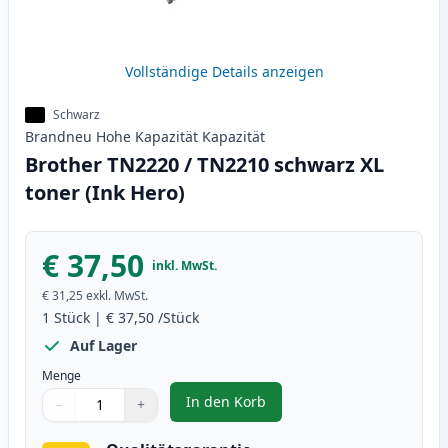
Vollständige Details anzeigen
Schwarz
Brandneu
Hohe Kapazität
Kapazität
Brother TN2220 / TN2210 schwarz XL
toner (Ink Hero)
€ 37,50
inkl. MwSt.
€ 31,25
exkl. MwSt.
1
Stück
|
€ 37,50
/Stück
Auf Lager
Menge
In den Korb
−
+
,
Brother TN2220 / TN2210 schwar
Menge
Verwenden Sie die Tasten, um anzupassen
Menge
:
1