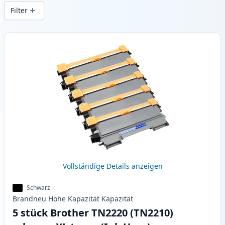
Druckqualität und schnellem Versand aus
Filter
lokalem Lager in .
Produkte
Vollständige Details anzeigen
Schwarz
Brandneu
Hohe Kapazität
Kapazität
5 stück Brother TN2220 (TN2210)