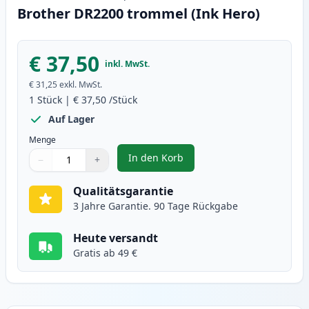
Brother DR2200 trommel (Ink Hero)
€ 37,50
inkl. MwSt.
€ 31,25
exkl. MwSt.
1
Stück
|
€ 37,50
/Stück
Auf Lager
Menge
In den Korb
−
+
,
Brother DR2200 trommel (Ink He
Menge
Verwenden Sie die Tasten, um anzupassen
Menge
:
1
Qualitätsgarantie
3 Jahre Garantie. 90 Tage Rückgabe
Heute versandt
Gratis ab 49 €