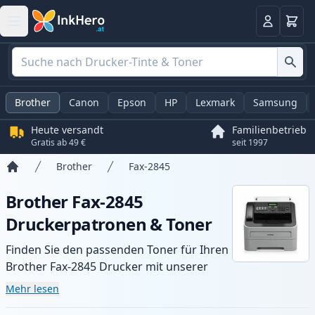
Warenk
Anmelden
Brother
Canon
Epson
HP
Lexmark
Samsung
Heute versandt
Familienbetrieb
Gratis ab 49 €
seit 1997
Brother
Fax-2845
Startseite
Brother Fax-2845
Druckerpatronen & Toner
Finden Sie den passenden Toner für Ihren
Brother Fax-2845 Drucker mit unserer
Auswahl an kompatiblen und XL-Patronen.
Mehr lesen
Profitieren Sie von gleichbleibender