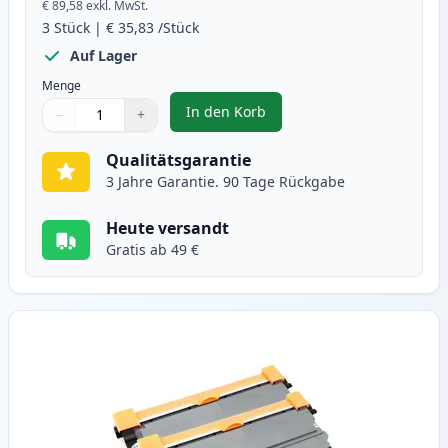
€ 89,58
exkl. MwSt.
3
Stück
|
€ 35,83
/Stück
Auf Lager
Menge
In den Korb
−
+
,
3 stück Brother TN2220 / DR2200
Menge
Verwenden Sie die Tasten, um anzupassen
Menge
:
1
Qualitätsgarantie
3 Jahre Garantie. 90 Tage Rückgabe
Heute versandt
Gratis ab 49 €