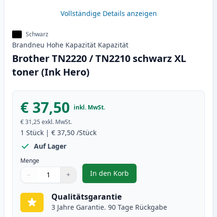
Vollständige Details anzeigen
Schwarz
Brandneu
Hohe Kapazität
Kapazität
Brother TN2220 / TN2210 schwarz XL
toner (Ink Hero)
€ 37,50
inkl. MwSt.
€ 31,25
exkl. MwSt.
1
Stück
|
€ 37,50
/Stück
Auf Lager
Menge
In den Korb
−
+
,
Brother TN2220 / TN2210 schwar
Menge
Verwenden Sie die Tasten, um anzupassen
Menge
:
1
Qualitätsgarantie
3 Jahre Garantie. 90 Tage Rückgabe