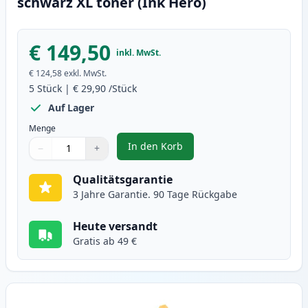
schwarz XL toner (Ink Hero)
€ 149,50
inkl. MwSt.
€ 124,58
exkl. MwSt.
5
Stück
|
€ 29,90
/Stück
Auf Lager
Menge
In den Korb
−
+
,
5 stück Brother TN2220 (TN2210)
Menge
Verwenden Sie die Tasten, um anzupassen
Menge
:
1
Qualitätsgarantie
3 Jahre Garantie. 90 Tage Rückgabe
Heute versandt
Gratis ab 49 €