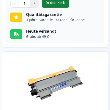
In den Korb
−
+
,
2 stück Brother TN2220 (TN2210)
Menge
Verwenden Sie die Tasten, um anzupassen
Menge
:
1
Qualitätsgarantie
3 Jahre Garantie. 90 Tage Rückgabe
Heute versandt
Gratis ab 49 €