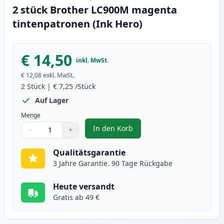
2 stück Brother LC900M magenta
tintenpatronen (Ink Hero)
€ 14,50
inkl. MwSt.
€ 12,08
exkl. MwSt.
2
Stück
|
€ 7,25
/Stück
Auf Lager
Menge
In den Korb
−
+
,
2 stück Brother LC900M magenta
Menge
Verwenden Sie die Tasten, um anzupassen
Menge
:
1
Qualitätsgarantie
3 Jahre Garantie. 90 Tage Rückgabe
Heute versandt
Gratis ab 49 €