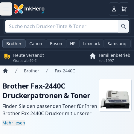
Warenk
Anmelden
Brother
Canon
Epson
HP
Lexmark
Samsung
Heute versandt
Familienbetrieb
Gratis ab 49 €
seit 1997
Brother
Fax-2440C
Startseite
Brother Fax-2440C
Druckerpatronen & Toner
Finden Sie den passenden Toner für Ihren
Brother Fax-2440C Drucker mit unserer
Auswahl an kompatiblen und XL-Patronen.
Mehr lesen
Profitieren Sie von gleichbleibender