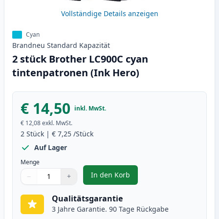
Vollständige Details anzeigen
Cyan
Brandneu
Standard
Kapazität
2 stück Brother LC900C cyan
tintenpatronen (Ink Hero)
€ 14,50
inkl. MwSt.
€ 12,08
exkl. MwSt.
2
Stück
|
€ 7,25
/Stück
Auf Lager
Menge
In den Korb
−
+
,
2 stück Brother LC900C cyan tin
Menge
Verwenden Sie die Tasten, um anzupassen
Menge
:
1
Qualitätsgarantie
3 Jahre Garantie. 90 Tage Rückgabe