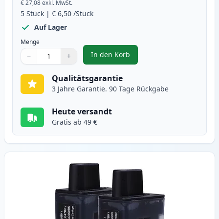
€ 27,08
exkl. MwSt.
5
Stück
|
€ 6,50
/Stück
Auf Lager
Menge
In den Korb
−
+
,
5 stück Brother LC900 tintenpat
Menge
Verwenden Sie die Tasten, um anzupassen
Menge
:
1
Qualitätsgarantie
3 Jahre Garantie. 90 Tage Rückgabe
Heute versandt
Gratis ab 49 €