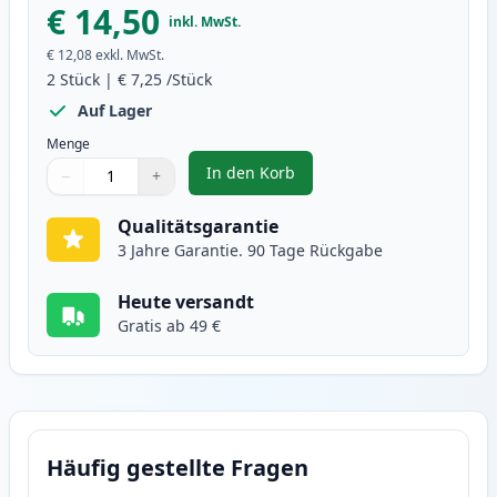
€ 14,50
inkl. MwSt.
€ 12,08
exkl. MwSt.
2
Stück
|
€ 7,25
/Stück
Auf Lager
Menge
In den Korb
−
+
,
2 stück Brother LC900Y gelb tin
Menge
Verwenden Sie die Tasten, um anzupassen
Menge
:
1
Qualitätsgarantie
3 Jahre Garantie. 90 Tage Rückgabe
Heute versandt
Gratis ab 49 €
Häufig gestellte Fragen