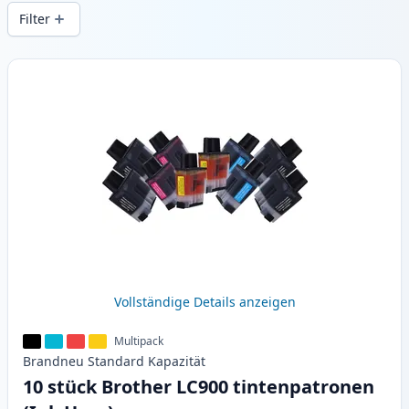
Druckqualität und schnellem Versand aus
Filter
lokalem Lager in .
Produkte
Vollständige Details anzeigen
Multipack
Brandneu
Standard
Kapazität
10 stück Brother LC900 tintenpatronen