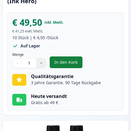
(Ink Hero)
€ 49,50
inkl. MwSt.
€ 41,25
exkl. MwSt.
10
Stück
|
€ 4,95
/Stück
Auf Lager
Menge
In den Korb
−
+
,
10 stück Brother LC900 tintenpa
Menge
Verwenden Sie die Tasten, um anzupassen
Menge
:
1
Qualitätsgarantie
3 Jahre Garantie. 90 Tage Rückgabe
Heute versandt
Gratis ab 49 €