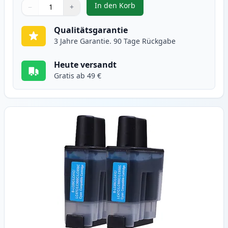
In den Korb
−
+
,
2 stück Brother LC900BK schwar
Menge
Verwenden Sie die Tasten, um anzupassen
Menge
:
1
Qualitätsgarantie
3 Jahre Garantie. 90 Tage Rückgabe
Heute versandt
Gratis ab 49 €