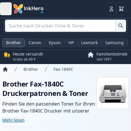
Warenk
Anmelden
Brother
Canon
Epson
HP
Lexmark
Samsung
Heute versandt
Familienbetrieb
Gratis ab 49 €
seit 1997
Brother
Fax-1840C
Startseite
Brother Fax-1840C
Druckerpatronen & Toner
Finden Sie den passenden Toner für Ihren
Brother Fax-1840C Drucker mit unserer
Auswahl an kompatiblen und XL-Patronen.
Mehr lesen
Profitieren Sie von gleichbleibender