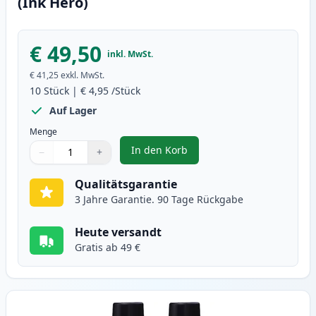
(Ink Hero)
€ 49,50
inkl. MwSt.
€ 41,25
exkl. MwSt.
10
Stück
|
€ 4,95
/Stück
Auf Lager
Menge
In den Korb
−
+
,
10 stück Brother LC900 tintenpa
Menge
Verwenden Sie die Tasten, um anzupassen
Menge
:
1
Qualitätsgarantie
3 Jahre Garantie. 90 Tage Rückgabe
Heute versandt
Gratis ab 49 €