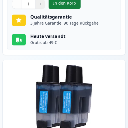
In den Korb
−
+
,
2 stück Brother LC900BK schwar
Menge
Verwenden Sie die Tasten, um anzupassen
Menge
:
1
Qualitätsgarantie
3 Jahre Garantie. 90 Tage Rückgabe
Heute versandt
Gratis ab 49 €