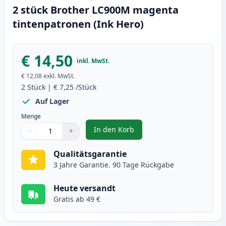
2 stück Brother LC900M magenta
tintenpatronen (Ink Hero)
€ 14,50
inkl. MwSt.
€ 12,08
exkl. MwSt.
2
Stück
|
€ 7,25
/Stück
Auf Lager
Menge
In den Korb
−
+
,
2 stück Brother LC900M magenta
Menge
Verwenden Sie die Tasten, um anzupassen
Menge
:
1
Qualitätsgarantie
3 Jahre Garantie. 90 Tage Rückgabe
Heute versandt
Gratis ab 49 €