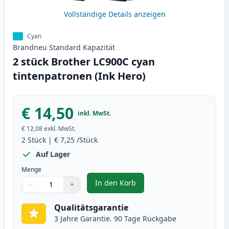
Vollständige Details anzeigen
Cyan
Brandneu
Standard
Kapazität
2 stück Brother LC900C cyan
tintenpatronen (Ink Hero)
€ 14,50
inkl. MwSt.
€ 12,08
exkl. MwSt.
2
Stück
|
€ 7,25
/Stück
Auf Lager
Menge
In den Korb
−
+
,
2 stück Brother LC900C cyan tin
Menge
Verwenden Sie die Tasten, um anzupassen
Menge
:
1
Qualitätsgarantie
3 Jahre Garantie. 90 Tage Rückgabe