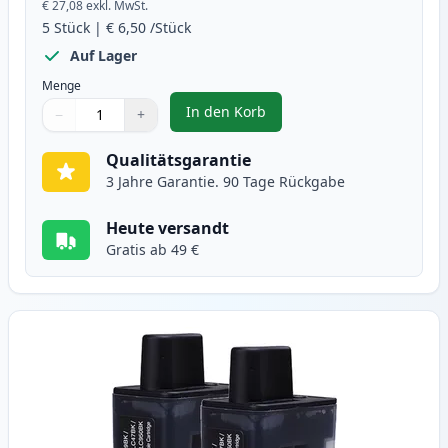
€ 27,08
exkl. MwSt.
5
Stück
|
€ 6,50
/Stück
Auf Lager
Menge
In den Korb
−
+
,
5 stück Brother LC900 tintenpat
Menge
Verwenden Sie die Tasten, um anzupassen
Menge
:
1
Qualitätsgarantie
3 Jahre Garantie. 90 Tage Rückgabe
Heute versandt
Gratis ab 49 €