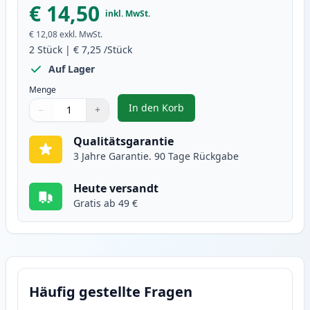
€ 14,50
inkl. MwSt.
€ 12,08
exkl. MwSt.
2
Stück
|
€ 7,25
/Stück
Auf Lager
Menge
In den Korb
−
+
,
2 stück Brother LC900Y gelb tin
Menge
Verwenden Sie die Tasten, um anzupassen
Menge
:
1
Qualitätsgarantie
3 Jahre Garantie. 90 Tage Rückgabe
Heute versandt
Gratis ab 49 €
Häufig gestellte Fragen