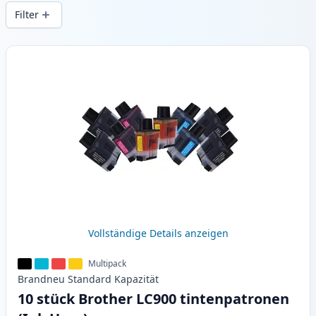
Druckqualität und schnellem Versand aus
Filter
lokalem Lager in .
Produkte
Vollständige Details anzeigen
Multipack
Brandneu
Standard
Kapazität
10 stück Brother LC900 tintenpatronen