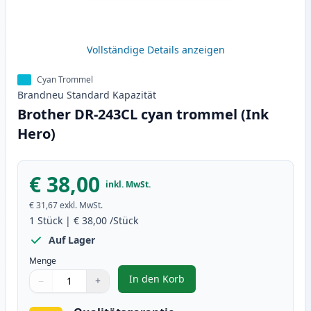
Vollständige Details anzeigen
Cyan Trommel
Brandneu
Standard
Kapazität
Brother DR-243CL cyan trommel (Ink
Hero)
€ 38,00
inkl. MwSt.
€ 31,67
exkl. MwSt.
1
Stück
|
€ 38,00
/Stück
Auf Lager
Menge
In den Korb
−
+
,
Brother DR-243CL cyan trommel 
Menge
Verwenden Sie die Tasten, um anzupassen
Menge
:
1