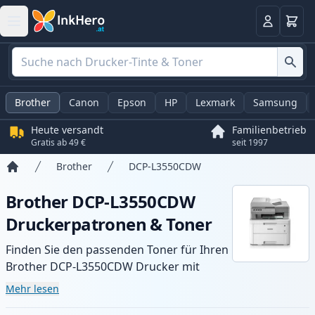
Warenk
Anmelden
Brother
Canon
Epson
HP
Lexmark
Samsung
Heute versandt
Familienbetrieb
Gratis ab 49 €
seit 1997
Brother
DCP-L3550CDW
Startseite
Brother DCP-L3550CDW
Druckerpatronen & Toner
Finden Sie den passenden Toner für Ihren
Brother DCP-L3550CDW Drucker mit
unserer Auswahl an kompatiblen und XL-
Mehr lesen
Patronen. Profitieren Sie von