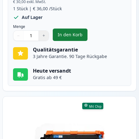
€ 30,00
exkl. MwSt.
1
Stück
|
€ 36,00
/Stück
Auf Lager
Menge
In den Korb
−
+
,
Brother TN247 (TN243) schwarz X
Menge
Verwenden Sie die Tasten, um anzupassen
Menge
:
1
Qualitätsgarantie
3 Jahre Garantie. 90 Tage Rückgabe
Heute versandt
Gratis ab 49 €
Mit Chip