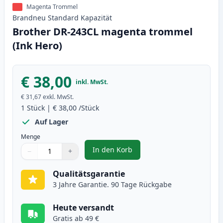
Magenta Trommel
Brandneu
Standard
Kapazität
Brother DR-243CL magenta trommel
(Ink Hero)
€ 38,00
inkl. MwSt.
€ 31,67
exkl. MwSt.
1
Stück
|
€ 38,00
/Stück
Auf Lager
Menge
In den Korb
−
+
,
Brother DR-243CL magenta trom
Menge
Verwenden Sie die Tasten, um anzupassen
Menge
:
1
Qualitätsgarantie
3 Jahre Garantie. 90 Tage Rückgabe
Heute versandt
Gratis ab 49 €