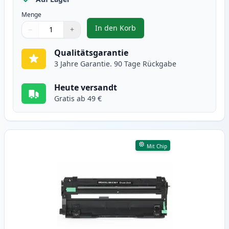
Menge
In den Korb
−
+
,
Brother DR-243CL schwarz tromm
Menge
Verwenden Sie die Tasten, um anzupassen
Menge
:
1
Qualitätsgarantie
3 Jahre Garantie. 90 Tage Rückgabe
Heute versandt
Gratis ab 49 €
Mit Chip