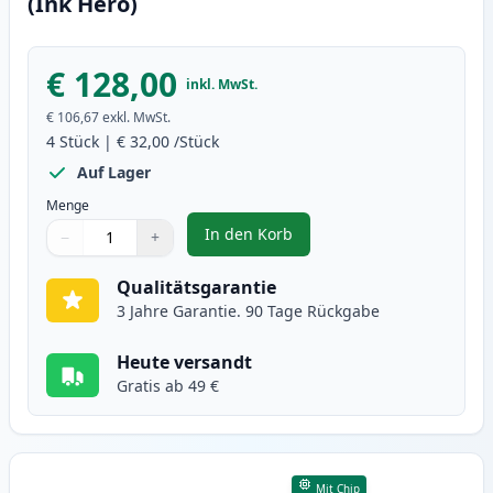
(Ink Hero)
€ 128,00
inkl. MwSt.
€ 106,67
exkl. MwSt.
4
Stück
|
€ 32,00
/Stück
Auf Lager
Menge
In den Korb
−
+
,
4 stück Brother TN247 (TN243) X
Menge
Verwenden Sie die Tasten, um anzupassen
Menge
:
1
Qualitätsgarantie
3 Jahre Garantie. 90 Tage Rückgabe
Heute versandt
Gratis ab 49 €
Mit Chip