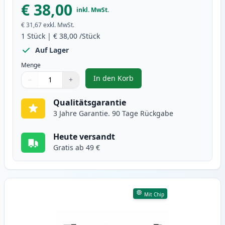
€ 38,00
inkl. MwSt.
€ 31,67
exkl. MwSt.
1
Stück
|
€ 38,00
/Stück
Auf Lager
Menge
In den Korb
−
+
,
Brother DR-243CL gelb trommel 
Menge
Verwenden Sie die Tasten, um anzupassen
Menge
:
1
Qualitätsgarantie
3 Jahre Garantie. 90 Tage Rückgabe
Heute versandt
Gratis ab 49 €
Mit Chip