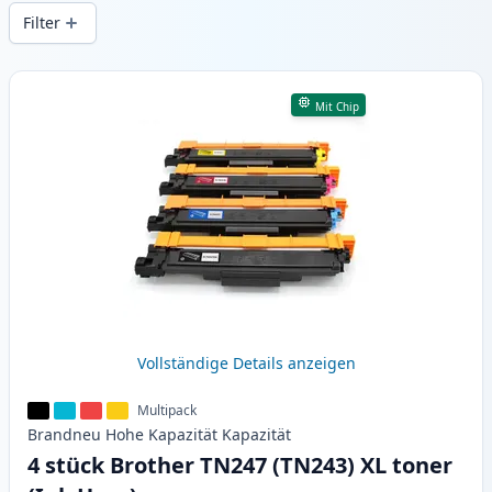
gleichbleibender Druckqualität und
Filter
schnellem Versand aus lokalem Lager in .
Produkte
Mit Chip
Vollständige Details anzeigen
Multipack
Brandneu
Hohe Kapazität
Kapazität
4 stück Brother TN247 (TN243) XL toner