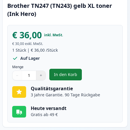
Brother TN247 (TN243) gelb XL toner
(Ink Hero)
€ 36,00
inkl. MwSt.
€ 30,00
exkl. MwSt.
1
Stück
|
€ 36,00
/Stück
Auf Lager
Menge
In den Korb
−
+
,
Brother TN247 (TN243) gelb XL t
Menge
Verwenden Sie die Tasten, um anzupassen
Menge
:
1
Qualitätsgarantie
3 Jahre Garantie. 90 Tage Rückgabe
Heute versandt
Gratis ab 49 €