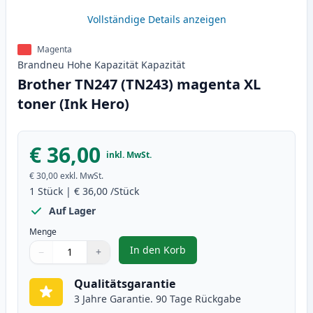
Vollständige Details anzeigen
Magenta
Brandneu
Hohe Kapazität
Kapazität
Brother TN247 (TN243) magenta XL
toner (Ink Hero)
€ 36,00
inkl. MwSt.
€ 30,00
exkl. MwSt.
1
Stück
|
€ 36,00
/Stück
Auf Lager
Menge
In den Korb
−
+
,
Brother TN247 (TN243) magenta 
Menge
Verwenden Sie die Tasten, um anzupassen
Menge
:
1
Qualitätsgarantie
3 Jahre Garantie. 90 Tage Rückgabe