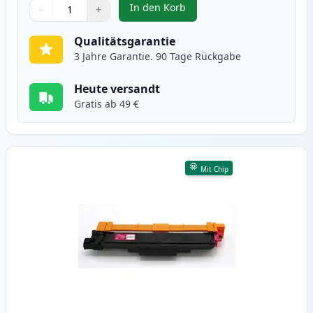
In den Korb
−
+
,
Brother TN247 (TN243) cyan XL t
Menge
Verwenden Sie die Tasten, um anzupassen
Menge
:
1
Qualitätsgarantie
3 Jahre Garantie. 90 Tage Rückgabe
Heute versandt
Gratis ab 49 €
Mit Chip