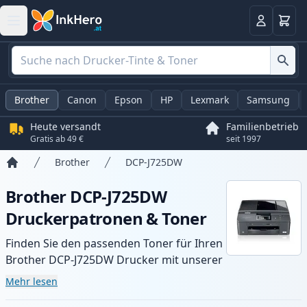
Warenk
Anmelden
Brother
Canon
Epson
HP
Lexmark
Samsung
Heute versandt
Familienbetrieb
Gratis ab 49 €
seit 1997
Brother
DCP-J725DW
Startseite
Brother DCP-J725DW
Druckerpatronen & Toner
Finden Sie den passenden Toner für Ihren
Brother DCP-J725DW Drucker mit unserer
Auswahl an kompatiblen und XL-Patronen.
Mehr lesen
Profitieren Sie von gleichbleibender