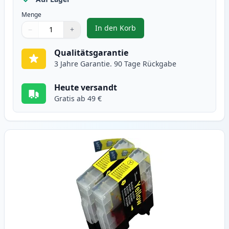
Menge
In den Korb
−
+
,
2 stück Brother LC1240M (LC122
Menge
Verwenden Sie die Tasten, um anzupassen
Menge
:
1
Qualitätsgarantie
3 Jahre Garantie. 90 Tage Rückgabe
Heute versandt
Gratis ab 49 €