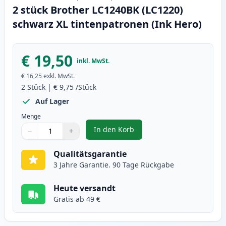
2 stück Brother LC1240BK (LC1220)
schwarz XL tintenpatronen (Ink Hero)
€ 19,50
inkl. MwSt.
€ 16,25
exkl. MwSt.
2
Stück
|
€ 9,75
/Stück
Auf Lager
Menge
In den Korb
−
+
,
2 stück Brother LC1240BK (LC122
Menge
Verwenden Sie die Tasten, um anzupassen
Menge
:
1
Qualitätsgarantie
3 Jahre Garantie. 90 Tage Rückgabe
Heute versandt
Gratis ab 49 €