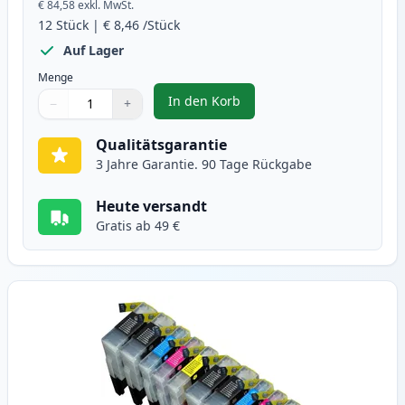
€ 84,58
exkl. MwSt.
12
Stück
|
€ 8,46
/Stück
Auf Lager
Menge
In den Korb
−
+
,
12 stück Brother LC1240 (LC1220
Menge
Verwenden Sie die Tasten, um anzupassen
Menge
:
1
Qualitätsgarantie
3 Jahre Garantie. 90 Tage Rückgabe
Heute versandt
Gratis ab 49 €