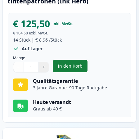
tintenpatronen (Ink Hero)
€ 125,50
inkl. MwSt.
€ 104,58
exkl. MwSt.
14
Stück
|
€ 8,96
/Stück
Auf Lager
Menge
In den Korb
−
+
,
14 stück Brother LC1240 (LC1220
Menge
Verwenden Sie die Tasten, um anzupassen
Menge
:
1
Qualitätsgarantie
3 Jahre Garantie. 90 Tage Rückgabe
Heute versandt
Gratis ab 49 €