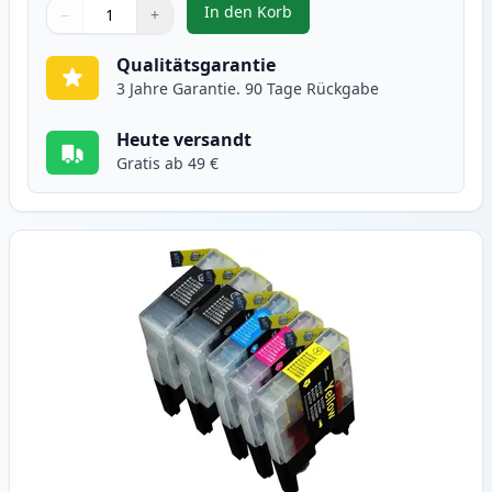
In den Korb
−
+
,
10 stück Brother LC1240 (LC1220
Menge
Verwenden Sie die Tasten, um anzupassen
Menge
:
1
Qualitätsgarantie
3 Jahre Garantie. 90 Tage Rückgabe
Heute versandt
Gratis ab 49 €