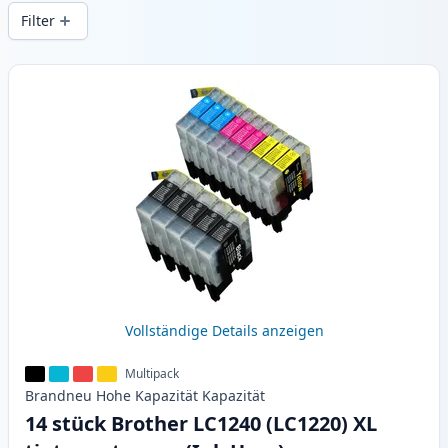
Druckqualität und schnellem Versand aus
Filter
lokalem Lager in .
Produkte
Vollständige Details anzeigen
Multipack
Brandneu
Hohe Kapazität
Kapazität
14 stück Brother LC1240 (LC1220) XL