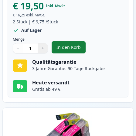
€ 19,50
inkl. MwSt.
€ 16,25
exkl. MwSt.
2
Stück
|
€ 9,75
/Stück
Auf Lager
Menge
In den Korb
−
+
,
2 stück Brother LC1240C (LC1220
Menge
Verwenden Sie die Tasten, um anzupassen
Menge
:
1
Qualitätsgarantie
3 Jahre Garantie. 90 Tage Rückgabe
Heute versandt
Gratis ab 49 €