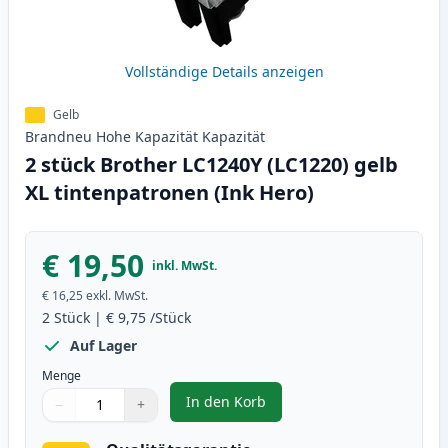
Vollständige Details anzeigen
Gelb
Brandneu
Hohe Kapazität
Kapazität
2 stück Brother LC1240Y (LC1220) gelb
XL tintenpatronen (Ink Hero)
€ 19,50
inkl. MwSt.
€ 16,25
exkl. MwSt.
2
Stück
|
€ 9,75
/Stück
Auf Lager
Menge
In den Korb
−
+
,
2 stück Brother LC1240Y (LC1220
Menge
Verwenden Sie die Tasten, um anzupassen
Menge
:
1