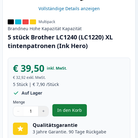
Vollständige Details anzeigen
Multipack
Brandneu
Hohe Kapazität
Kapazität
5 stück Brother LC1240 (LC1220) XL
tintenpatronen (Ink Hero)
€ 39,50
inkl. MwSt.
€ 32,92
exkl. MwSt.
5
Stück
|
€ 7,90
/Stück
Auf Lager
Menge
In den Korb
−
+
,
5 stück Brother LC1240 (LC1220)
Menge
Verwenden Sie die Tasten, um anzupassen
Menge
:
1
Qualitätsgarantie
3 Jahre Garantie. 90 Tage Rückgabe