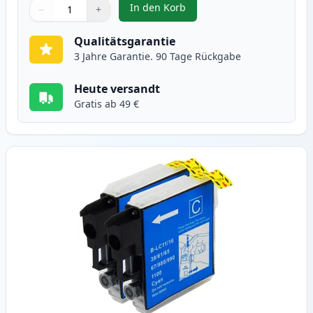
In den Korb
−
+
,
2 stück Brother LC1100BK schwa
Menge
Verwenden Sie die Tasten, um anzupassen
Menge
:
1
Qualitätsgarantie
3 Jahre Garantie. 90 Tage Rückgabe
Heute versandt
Gratis ab 49 €