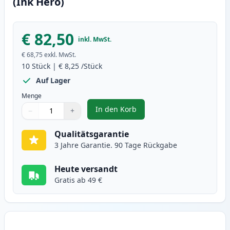
(Ink Hero)
€ 82,50
inkl. MwSt.
€ 68,75
exkl. MwSt.
10
Stück
|
€ 8,25
/Stück
Auf Lager
Menge
In den Korb
−
+
,
10 stück Brother LC1100 tintenp
Menge
Verwenden Sie die Tasten, um anzupassen
Menge
:
1
Qualitätsgarantie
3 Jahre Garantie. 90 Tage Rückgabe
Heute versandt
Gratis ab 49 €