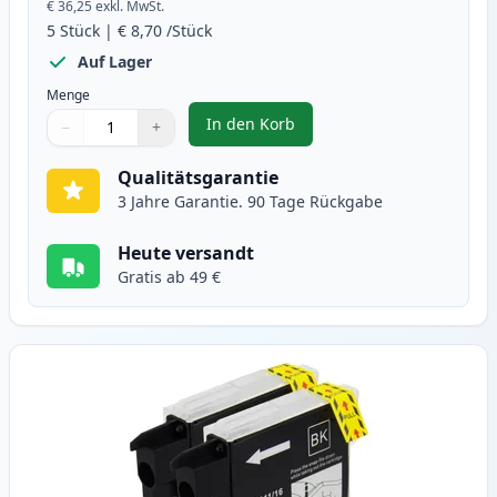
€ 36,25
exkl. MwSt.
5
Stück
|
€ 8,70
/Stück
Auf Lager
Menge
In den Korb
−
+
,
5 stück Brother LC1100 tintenpa
Menge
Verwenden Sie die Tasten, um anzupassen
Menge
:
1
Qualitätsgarantie
3 Jahre Garantie. 90 Tage Rückgabe
Heute versandt
Gratis ab 49 €