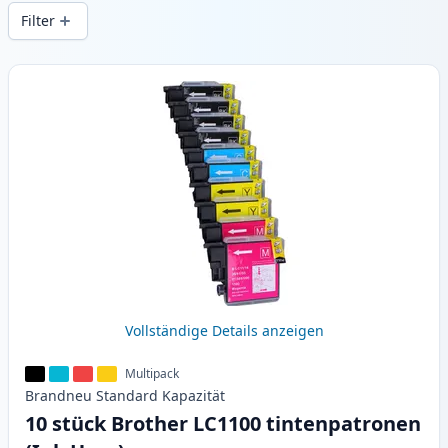
Druckqualität und schnellem Versand aus
Filter
lokalem Lager in .
Produkte
Vollständige Details anzeigen
Multipack
Brandneu
Standard
Kapazität
10 stück Brother LC1100 tintenpatronen