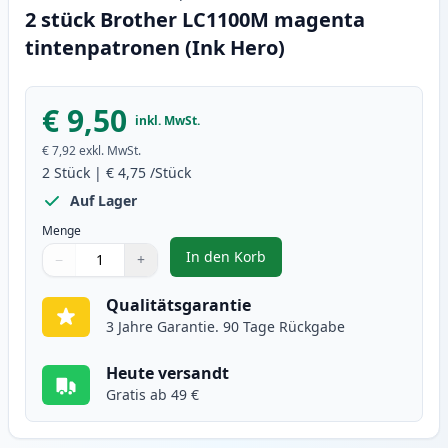
2 stück Brother LC1100M magenta
tintenpatronen (Ink Hero)
€ 9,50
inkl. MwSt.
€ 7,92
exkl. MwSt.
2
Stück
|
€ 4,75
/Stück
Auf Lager
Menge
In den Korb
−
+
,
2 stück Brother LC1100M magent
Menge
Verwenden Sie die Tasten, um anzupassen
Menge
:
1
Qualitätsgarantie
3 Jahre Garantie. 90 Tage Rückgabe
Heute versandt
Gratis ab 49 €