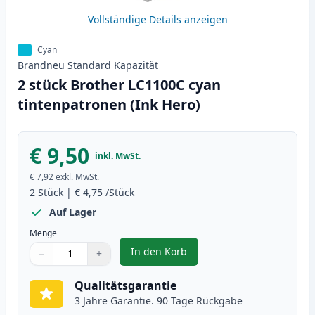
Vollständige Details anzeigen
Cyan
Brandneu
Standard
Kapazität
2 stück Brother LC1100C cyan
tintenpatronen (Ink Hero)
€ 9,50
inkl. MwSt.
€ 7,92
exkl. MwSt.
2
Stück
|
€ 4,75
/Stück
Auf Lager
Menge
In den Korb
−
+
,
2 stück Brother LC1100C cyan ti
Menge
Verwenden Sie die Tasten, um anzupassen
Menge
:
1
Qualitätsgarantie
3 Jahre Garantie. 90 Tage Rückgabe