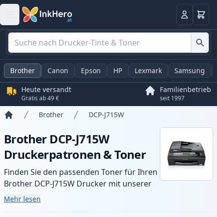
Warenk
Anmelden
Brother
Canon
Epson
HP
Lexmark
Samsung
Heute versandt
Familienbetrieb
Gratis ab 49 €
seit 1997
Brother
DCP-J715W
Startseite
Brother DCP-J715W
Druckerpatronen & Toner
Finden Sie den passenden Toner für Ihren
Brother DCP-J715W Drucker mit unserer
Auswahl an kompatiblen und XL-Patronen.
Mehr lesen
Profitieren Sie von gleichbleibender