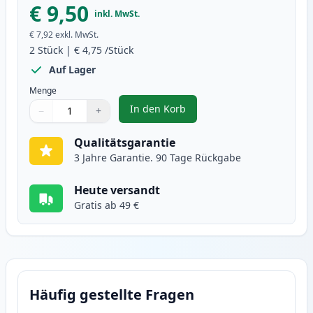
€ 9,50
inkl. MwSt.
€ 7,92
exkl. MwSt.
2
Stück
|
€ 4,75
/Stück
Auf Lager
Menge
In den Korb
−
+
,
2 stück Brother LC1100Y gelb ti
Menge
Verwenden Sie die Tasten, um anzupassen
Menge
:
1
Qualitätsgarantie
3 Jahre Garantie. 90 Tage Rückgabe
Heute versandt
Gratis ab 49 €
Häufig gestellte Fragen