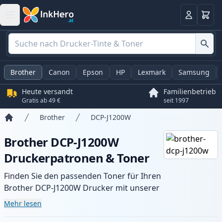
Warenk
Anmelden
Brother
Canon
Epson
HP
Lexmark
Samsung
Heute versandt
Familienbetrieb
Gratis ab 49 €
seit 1997
Brother
DCP-J1200W
Startseite
Brother DCP-J1200W
Druckerpatronen & Toner
Finden Sie den passenden Toner für Ihren
Brother DCP-J1200W Drucker mit unserer
Auswahl an kompatiblen und XL-Patronen.
Mehr lesen
Profitieren Sie von gleichbleibender