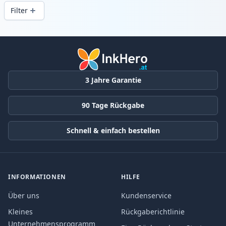
Druckqualität und schnellem Versand aus
Filter
lokalem Lager in .
Produkte
3 Jahre Garantie
90 Tage Rückgabe
Schnell & einfach bestellen
INFORMATIONEN
HILFE
Über uns
Kundenservice
Kleines
Rückgaberichtlinie
Unternehmensprogramm