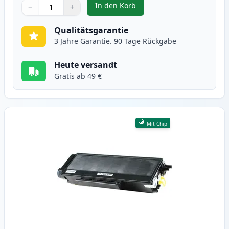
In den Korb
−
+
,
2 stück Brother TN3170 (TN3130)
Menge
Verwenden Sie die Tasten, um anzupassen
Menge
:
1
Qualitätsgarantie
3 Jahre Garantie. 90 Tage Rückgabe
Heute versandt
Gratis ab 49 €
Mit Chip