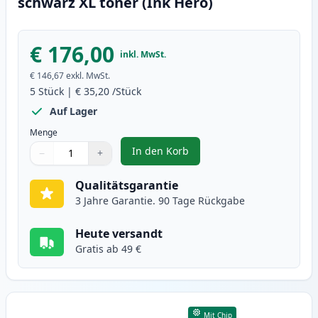
schwarz XL toner (Ink Hero)
€ 176,00
inkl. MwSt.
€ 146,67
exkl. MwSt.
5
Stück
|
€ 35,20
/Stück
Auf Lager
Menge
In den Korb
−
+
,
5 stück Brother TN3170 (TN3130)
Menge
Verwenden Sie die Tasten, um anzupassen
Menge
:
1
Qualitätsgarantie
3 Jahre Garantie. 90 Tage Rückgabe
Heute versandt
Gratis ab 49 €
Mit Chip