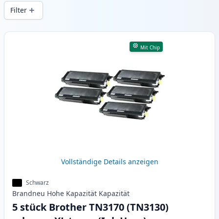
Druckqualität und schnellem Versand aus
Filter
lokalem Lager in .
Produkte
Mit Chip
Vollständige Details anzeigen
Schwarz
Brandneu
Hohe Kapazität
Kapazität
5 stück Brother TN3170 (TN3130)