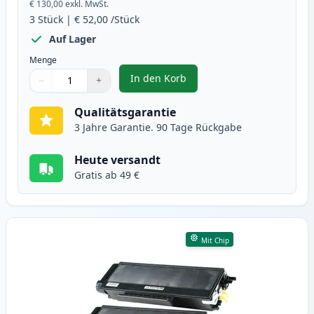
€ 130,00
exkl. MwSt.
3
Stück
|
€ 52,00
/Stück
Auf Lager
Menge
In den Korb
−
+
,
3 stück Brother TN3170 / DR3100
Menge
Verwenden Sie die Tasten, um anzupassen
Menge
:
1
Qualitätsgarantie
3 Jahre Garantie. 90 Tage Rückgabe
Heute versandt
Gratis ab 49 €
Mit Chip