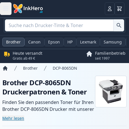
Warenk
Anmelden
Brother
Canon
Epson
HP
Lexmark
Samsung
Heute versandt
Familienbetrieb
Gratis ab 49 €
seit 1997
Brother
DCP-8065DN
Startseite
Brother DCP-8065DN
Druckerpatronen & Toner
Finden Sie den passenden Toner für Ihren
Brother DCP-8065DN Drucker mit unserer
Auswahl an kompatiblen und XL-Patronen.
Mehr lesen
Profitieren Sie von gleichbleibender