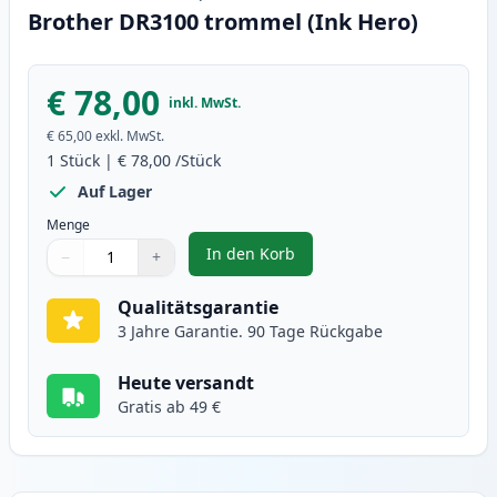
Brother DR3100 trommel (Ink Hero)
€ 78,00
inkl. MwSt.
€ 65,00
exkl. MwSt.
1
Stück
|
€ 78,00
/Stück
Auf Lager
Menge
In den Korb
−
+
,
Brother DR3100 trommel (Ink He
Menge
Verwenden Sie die Tasten, um anzupassen
Menge
:
1
Qualitätsgarantie
3 Jahre Garantie. 90 Tage Rückgabe
Heute versandt
Gratis ab 49 €