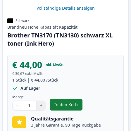
Vollständige Details anzeigen
Schwarz
Brandneu
Hohe Kapazität
Kapazität
Brother TN3170 (TN3130) schwarz XL
toner (Ink Hero)
€ 44,00
inkl. MwSt.
€ 36,67
exkl. MwSt.
1
Stück
|
€ 44,00
/Stück
Auf Lager
Menge
In den Korb
−
+
,
Brother TN3170 (TN3130) schwar
Menge
Verwenden Sie die Tasten, um anzupassen
Menge
:
1
Qualitätsgarantie
3 Jahre Garantie. 90 Tage Rückgabe