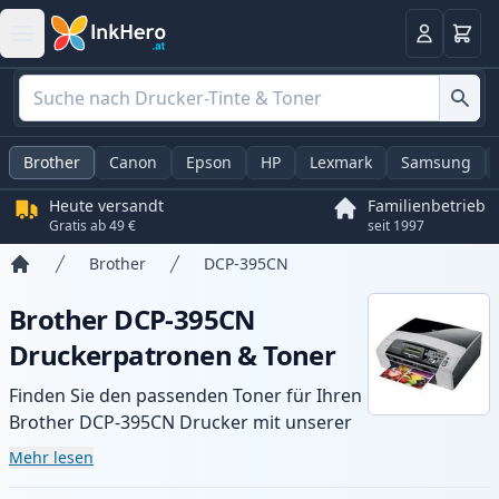
Warenk
Anmelden
Brother
Canon
Epson
HP
Lexmark
Samsung
Heute versandt
Familienbetrieb
Gratis ab 49 €
seit 1997
Brother
DCP-395CN
Startseite
Brother DCP-395CN
Druckerpatronen & Toner
Finden Sie den passenden Toner für Ihren
Brother DCP-395CN Drucker mit unserer
Auswahl an kompatiblen und XL-Patronen.
Mehr lesen
Profitieren Sie von gleichbleibender