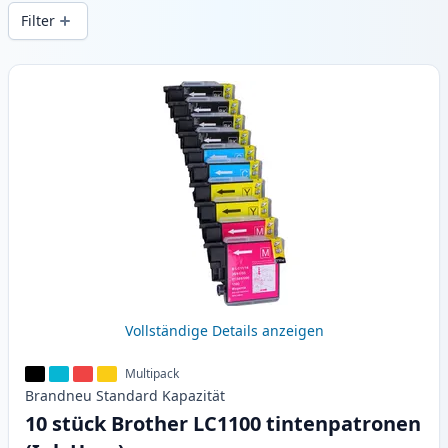
Druckqualität und schnellem Versand aus
Filter
lokalem Lager in .
Produkte
Vollständige Details anzeigen
Multipack
Brandneu
Standard
Kapazität
10 stück Brother LC1100 tintenpatronen