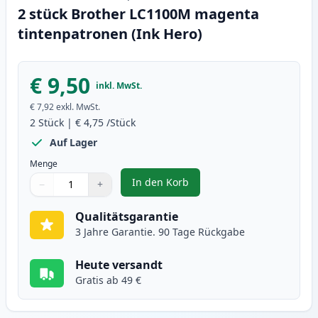
2 stück Brother LC1100M magenta
tintenpatronen (Ink Hero)
€ 9,50
inkl. MwSt.
€ 7,92
exkl. MwSt.
2
Stück
|
€ 4,75
/Stück
Auf Lager
Menge
In den Korb
−
+
,
2 stück Brother LC1100M magent
Menge
Verwenden Sie die Tasten, um anzupassen
Menge
:
1
Qualitätsgarantie
3 Jahre Garantie. 90 Tage Rückgabe
Heute versandt
Gratis ab 49 €