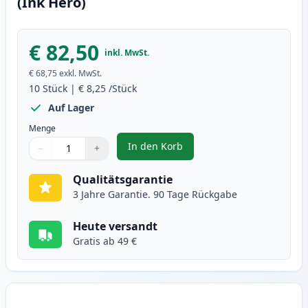
(Ink Hero)
€ 82,50
inkl. MwSt.
€ 68,75
exkl. MwSt.
10
Stück
|
€ 8,25
/Stück
Auf Lager
Menge
In den Korb
−
+
,
10 stück Brother LC1100 tintenp
Menge
Verwenden Sie die Tasten, um anzupassen
Menge
:
1
Qualitätsgarantie
3 Jahre Garantie. 90 Tage Rückgabe
Heute versandt
Gratis ab 49 €