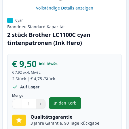
Vollständige Details anzeigen
Cyan
Brandneu
Standard
Kapazität
2 stück Brother LC1100C cyan
tintenpatronen (Ink Hero)
€ 9,50
inkl. MwSt.
€ 7,92
exkl. MwSt.
2
Stück
|
€ 4,75
/Stück
Auf Lager
Menge
In den Korb
−
+
,
2 stück Brother LC1100C cyan ti
Menge
Verwenden Sie die Tasten, um anzupassen
Menge
:
1
Qualitätsgarantie
3 Jahre Garantie. 90 Tage Rückgabe