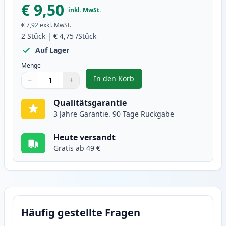
€ 9,50
inkl. MwSt.
€ 7,92
exkl. MwSt.
2
Stück
|
€ 4,75
/Stück
Auf Lager
Menge
In den Korb
−
+
,
2 stück Brother LC1100Y gelb ti
Menge
Verwenden Sie die Tasten, um anzupassen
Menge
:
1
Qualitätsgarantie
3 Jahre Garantie. 90 Tage Rückgabe
Heute versandt
Gratis ab 49 €
Häufig gestellte Fragen