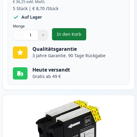
€ 36,25
exkl. MwSt.
5
Stück
|
€ 8,70
/Stück
Auf Lager
Menge
In den Korb
−
+
,
5 stück Brother LC1100 tintenpa
Menge
Verwenden Sie die Tasten, um anzupassen
Menge
:
1
Qualitätsgarantie
3 Jahre Garantie. 90 Tage Rückgabe
Heute versandt
Gratis ab 49 €