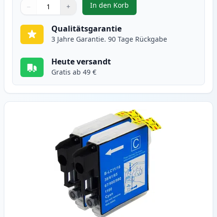
In den Korb
−
+
,
2 stück Brother LC1100BK schwa
Menge
Verwenden Sie die Tasten, um anzupassen
Menge
:
1
Qualitätsgarantie
3 Jahre Garantie. 90 Tage Rückgabe
Heute versandt
Gratis ab 49 €