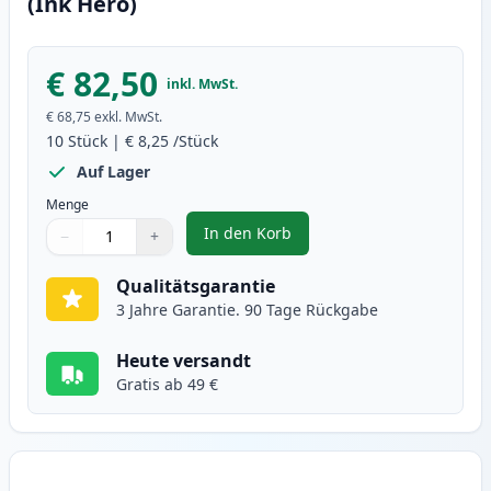
(Ink Hero)
€ 82,50
inkl. MwSt.
€ 68,75
exkl. MwSt.
10
Stück
|
€ 8,25
/Stück
Auf Lager
Menge
In den Korb
−
+
,
10 stück Brother LC980 tintenpa
Menge
Verwenden Sie die Tasten, um anzupassen
Menge
:
1
Qualitätsgarantie
3 Jahre Garantie. 90 Tage Rückgabe
Heute versandt
Gratis ab 49 €