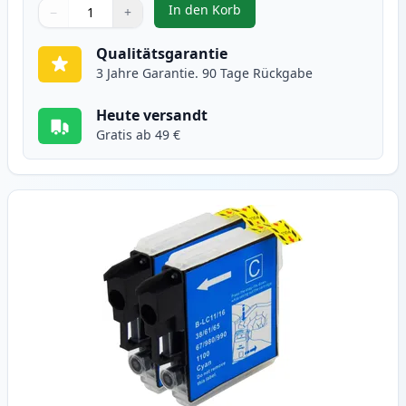
In den Korb
−
+
,
2 stück Brother LC980BK schwar
Menge
Verwenden Sie die Tasten, um anzupassen
Menge
:
1
Qualitätsgarantie
3 Jahre Garantie. 90 Tage Rückgabe
Heute versandt
Gratis ab 49 €