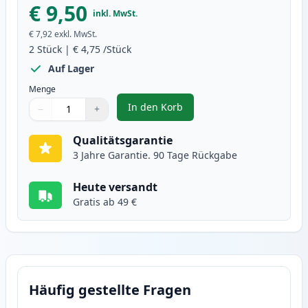
€ 9,50
inkl. MwSt.
€ 7,92
exkl. MwSt.
2
Stück
|
€ 4,75
/Stück
Auf Lager
Menge
In den Korb
−
+
,
2 stück Brother LC980Y gelb tin
Menge
Verwenden Sie die Tasten, um anzupassen
Menge
:
1
Qualitätsgarantie
3 Jahre Garantie. 90 Tage Rückgabe
Heute versandt
Gratis ab 49 €
Häufig gestellte Fragen