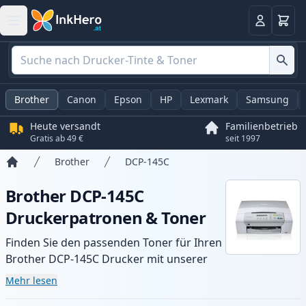
Warenk
Anmelden
Brother
Canon
Epson
HP
Lexmark
Samsung
Heute versandt
Familienbetrieb
Gratis ab 49 €
seit 1997
Brother
DCP-145C
Startseite
Brother DCP-145C
Druckerpatronen & Toner
Finden Sie den passenden Toner für Ihren
Brother DCP-145C Drucker mit unserer
Auswahl an kompatiblen und XL-Patronen.
Mehr lesen
Profitieren Sie von gleichbleibender