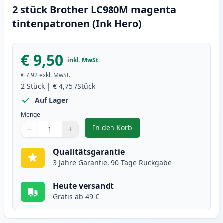
2 stück Brother LC980M magenta
tintenpatronen (Ink Hero)
€ 9,50
inkl. MwSt.
€ 7,92
exkl. MwSt.
2
Stück
|
€ 4,75
/Stück
Auf Lager
Menge
In den Korb
−
+
,
2 stück Brother LC980M magenta
Menge
Verwenden Sie die Tasten, um anzupassen
Menge
:
1
Qualitätsgarantie
3 Jahre Garantie. 90 Tage Rückgabe
Heute versandt
Gratis ab 49 €