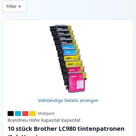
Druckqualität und schnellem Versand aus
Filter
lokalem Lager in .
Produkte
Vollständige Details anzeigen
Multipack
Brandneu
Hohe Kapazität
Kapazität
10 stück Brother LC980 tintenpatronen