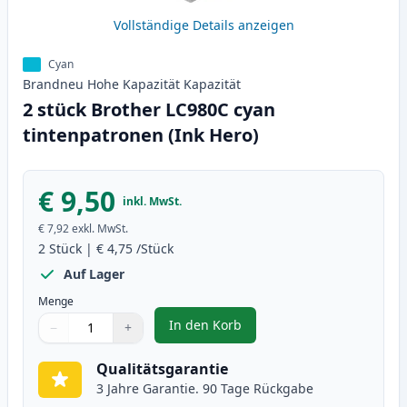
Vollständige Details anzeigen
Cyan
Brandneu
Hohe Kapazität
Kapazität
2 stück Brother LC980C cyan
tintenpatronen (Ink Hero)
€ 9,50
inkl. MwSt.
€ 7,92
exkl. MwSt.
2
Stück
|
€ 4,75
/Stück
Auf Lager
Menge
In den Korb
−
+
,
2 stück Brother LC980C cyan tin
Menge
Verwenden Sie die Tasten, um anzupassen
Menge
:
1
Qualitätsgarantie
3 Jahre Garantie. 90 Tage Rückgabe