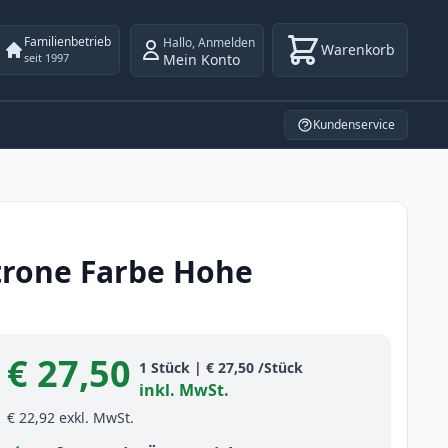
Familienbetrieb
Hallo
,
Anmelden
Warenkorb
Mein Konto
seit 1997
Kundenservice
trone Farbe Hohe
€ 27,50
Product information
1
Stück
|
€ 27,50
/Stück
inkl. MwSt.
€ 22,92
exkl. MwSt.