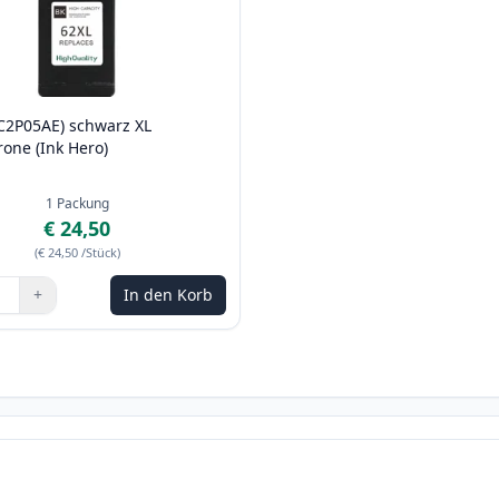
(C2P05AE) schwarz XL
rone (Ink Hero)
1
Packung
€ 24,50
(
€ 24,50
/Stück
)
+
In den Korb
n Sie die Tasten, um anzupassen