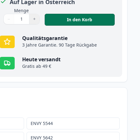
Auf Lager in Österreich
Menge
−
+
,
HP 62XL (C2P07AE) T
In den Korb
Menge
Verwenden Sie die Tasten, um anzupassen
Menge
:
1
Qualitätsgarantie
3 Jahre Garantie. 90 Tage Rückgabe
Heute versandt
Gratis ab 49 €
ENVY 5544
ENVY 5642