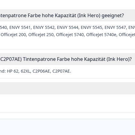
ntenpatrone Farbe hohe Kapazität (Ink Hero) geeignet?
 5540, ENVY 5541, ENVY 5542, ENVY 5544, ENVY 5545, ENVY 5547, E
ceJet 200, OfficeJet 250, Officejet 5740, OfficeJet 5740e, Officejet 
C2P07AE) Tintenpatrone Farbe hohe Kapazität (Ink Hero)?
nd: HP 62, 62XL, C2P06AE, C2P07AE.