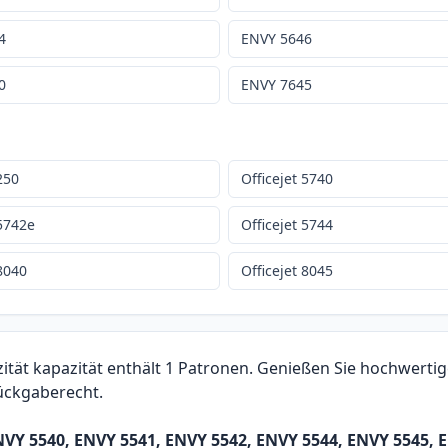
4
ENVY 5646
0
ENVY 7645
 250
Officejet 5740
 5742e
Officejet 5744
 8040
Officejet 8045
ät kapazität enthält 1 Patronen. Genießen Sie hochwertige
Rückgaberecht.
NVY 5540, ENVY 5541, ENVY 5542, ENVY 5544, ENVY 5545, 