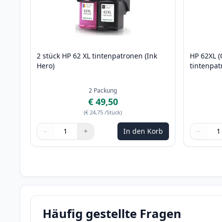
2 stück HP 62 XL tintenpatronen (Ink
HP 62XL 
Hero)
tintenpat
2
Packung
€ 49,50
(
€ 24,75
/Stück
)
−
+
In den Korb
−
Menge
Verwenden Sie die Tasten, um anzupassen
Menge
:
1
Menge
Verwende
Menge
:
1
Häufig gestellte Fragen