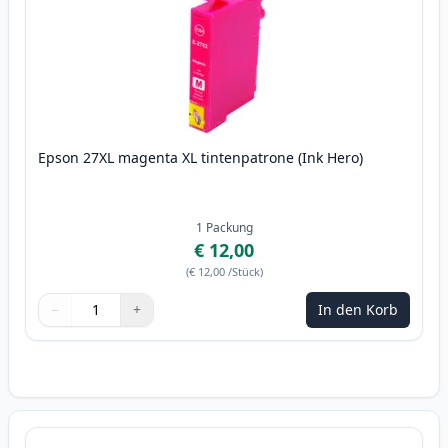
Epson 27XL magenta XL tintenpatrone (Ink Hero)
1
Packung
€ 12,00
(
€ 12,00
/Stück
)
−
+
In den Korb
Menge
Verwenden Sie die Tasten, um anzupassen
Menge
:
1