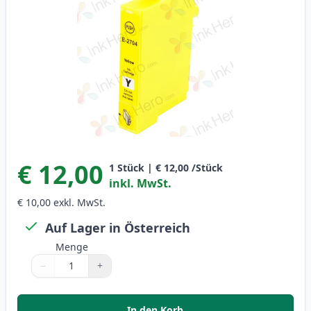
€ 12,00
1
Stück
|
€ 12,00
/Stück
inkl. MwSt.
€ 10,00
exkl. MwSt.
Auf Lager in Österreich
Menge
−
+
Menge
Verwenden Sie die Tasten, um anzupassen
Menge
:
1
In den Korb