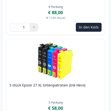
8
Packung
€ 88,00
(
€ 11,00
/Stück
)
−
+
In den Korb
Menge
Verwenden Sie die Tasten, um anzupassen
Menge
:
1
5 stück Epson 27 XL tintenpatronen (Ink Hero)
5
Packung
€ 58,00