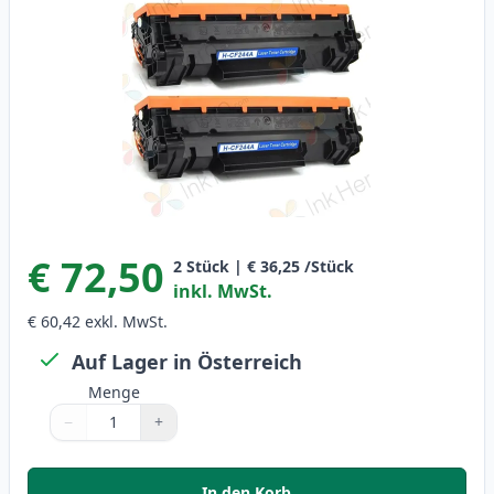
€ 72,50
2
Stück
|
€ 36,25
/Stück
inkl. MwSt.
€ 60,42
exkl. MwSt.
Auf Lager in Österreich
Menge
−
+
Menge
Verwenden Sie die Tasten, um anzupassen
Menge
:
1
In den Korb