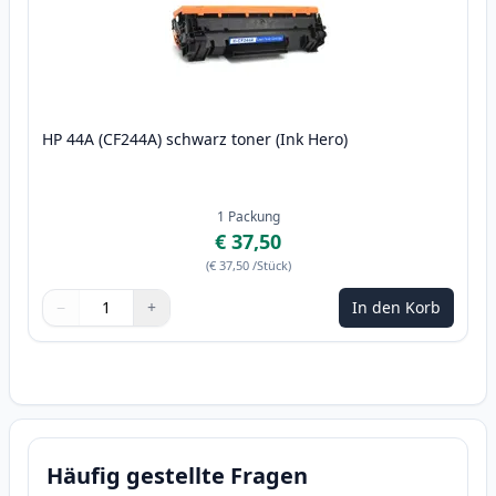
HP 44A (CF244A) schwarz toner (Ink Hero)
1
Packung
€ 37,50
(
€ 37,50
/Stück
)
−
+
In den Korb
Menge
Verwenden Sie die Tasten, um anzupassen
Menge
:
1
Häufig gestellte Fragen