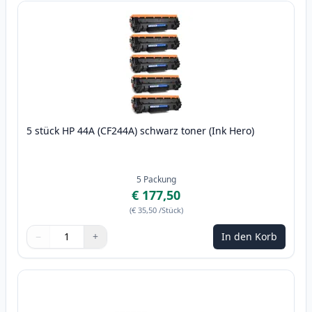
5 stück HP 44A (CF244A) schwarz toner (Ink Hero)
5
Packung
€ 177,50
(
€ 35,50
/Stück
)
−
+
In den Korb
Menge
Verwenden Sie die Tasten, um anzupassen
Menge
:
1