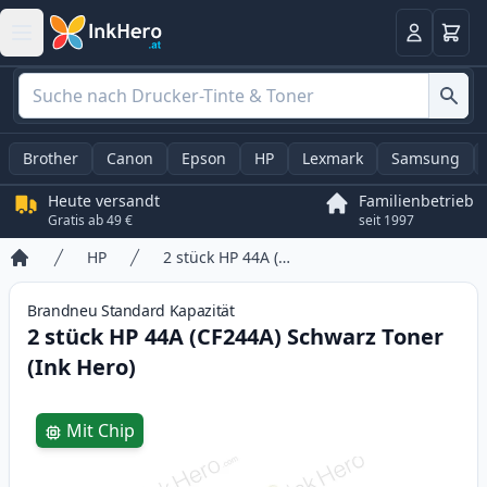
Warenk
Anmelden
Brother
Canon
Epson
HP
Lexmark
Samsung
Heute versandt
Familienbetrieb
Gratis ab 49 €
seit 1997
HP
2 stück HP 44A (CF244A) Schwarz Toner (Ink Hero)
Startseite
Brandneu
Standard
Kapazität
2 stück HP 44A (CF244A) Schwarz Toner
(Ink Hero)
Product information
Mit Chip