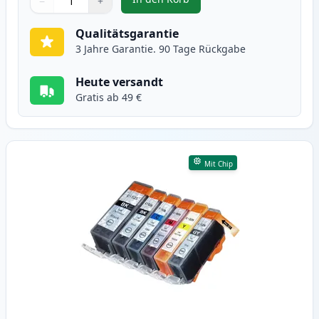
−
+
,
10 stück Canon PGI-525 & CLI-52
Menge
Verwenden Sie die Tasten, um anzupassen
Menge
:
1
Qualitätsgarantie
3 Jahre Garantie. 90 Tage Rückgabe
Heute versandt
Gratis ab 49 €
Mit Chip