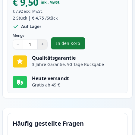
€ 9,50
inkl. MwSt.
€ 7,92
exkl. MwSt.
2
Stück
|
€ 4,75
/Stück
Auf Lager
Menge
In den Korb
−
+
,
2 stück Canon CLI-526M magenta
Menge
Verwenden Sie die Tasten, um anzupassen
Menge
:
1
Qualitätsgarantie
3 Jahre Garantie. 90 Tage Rückgabe
Heute versandt
Gratis ab 49 €
Häufig gestellte Fragen