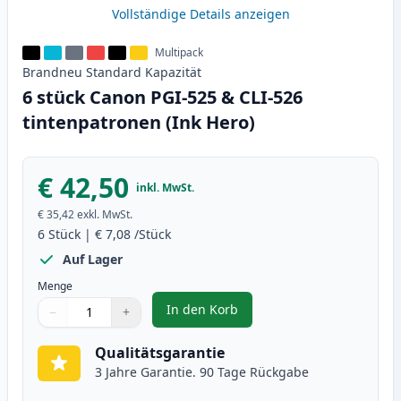
Vollständige Details anzeigen
Multipack
Brandneu
Standard
Kapazität
6 stück Canon PGI-525 & CLI-526
tintenpatronen (Ink Hero)
€ 42,50
inkl. MwSt.
€ 35,42
exkl. MwSt.
6
Stück
|
€ 7,08
/Stück
Auf Lager
Menge
In den Korb
−
+
,
6 stück Canon PGI-525 & CLI-526
Menge
Verwenden Sie die Tasten, um anzupassen
Menge
:
1
Qualitätsgarantie
3 Jahre Garantie. 90 Tage Rückgabe