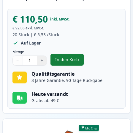
€ 110,50
inkl. MwSt.
€ 92,08
exkl. MwSt.
20
Stück
|
€ 5,53
/Stück
Auf Lager
Menge
In den Korb
−
+
,
20 stück Canon PGI-525 & CLI-52
Menge
Verwenden Sie die Tasten, um anzupassen
Menge
:
1
Qualitätsgarantie
3 Jahre Garantie. 90 Tage Rückgabe
Heute versandt
Gratis ab 49 €
Mit Chip