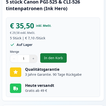
5 stück Canon PGI-525 & CLI-526
tintenpatronen (Ink Hero)
€ 35,50
inkl. MwSt.
€ 29,58
exkl. MwSt.
5
Stück
|
€ 7,10
/Stück
Auf Lager
Menge
In den Korb
−
+
,
5 stück Canon PGI-525 & CLI-526
Menge
Verwenden Sie die Tasten, um anzupassen
Menge
:
1
Qualitätsgarantie
3 Jahre Garantie. 90 Tage Rückgabe
Heute versandt
Gratis ab 49 €