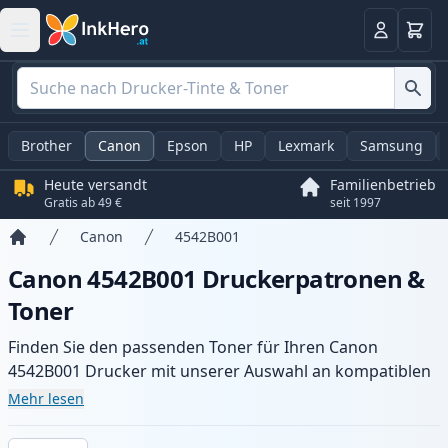
Warenk
Anmelden
Brother
Canon
Epson
HP
Lexmark
Samsung
Heute versandt
Familienbetrieb
Gratis ab 49 €
seit 1997
Canon
4542B001
Startseite
Canon 4542B001 Druckerpatronen &
Toner
Finden Sie den passenden Toner für Ihren Canon
4542B001 Drucker mit unserer Auswahl an kompatiblen
und XL-Patronen. Profitieren Sie von gleichbleibender
Mehr lesen
Druckqualität und schnellem Versand aus lokalem Lager
in .