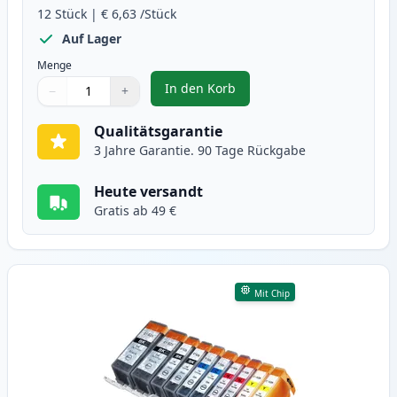
12
Stück
|
€ 6,63
/Stück
Auf Lager
Menge
In den Korb
−
+
,
12 stück Canon PGI-525 & CLI-52
Menge
Verwenden Sie die Tasten, um anzupassen
Menge
:
1
Qualitätsgarantie
3 Jahre Garantie. 90 Tage Rückgabe
Heute versandt
Gratis ab 49 €
Mit Chip