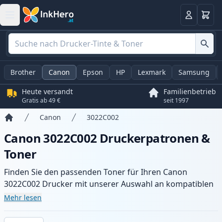
Warenk
Anmelden
Brother
Canon
Epson
HP
Lexmark
Samsung
Heute versandt
Familienbetrieb
Gratis ab 49 €
seit 1997
Canon
3022C002
Startseite
Canon 3022C002 Druckerpatronen &
Toner
Finden Sie den passenden Toner für Ihren Canon
3022C002 Drucker mit unserer Auswahl an kompatiblen
und XL-Patronen. Profitieren Sie von gleichbleibender
Mehr lesen
Druckqualität und schnellem Versand aus lokalem Lager
in .