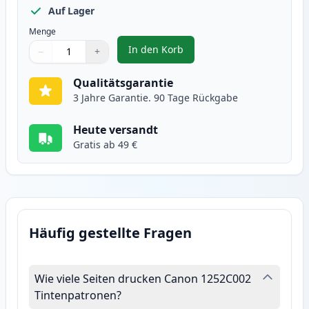
Auf Lager
Menge
In den Korb
−
+
,
Canon 046H (1252C002) magenta 
Menge
Verwenden Sie die Tasten, um anzupassen
Menge
:
1
Qualitätsgarantie
3 Jahre Garantie. 90 Tage Rückgabe
Heute versandt
Gratis ab 49 €
Häufig gestellte Fragen
Wie viele Seiten drucken Canon 1252C002
Tintenpatronen?