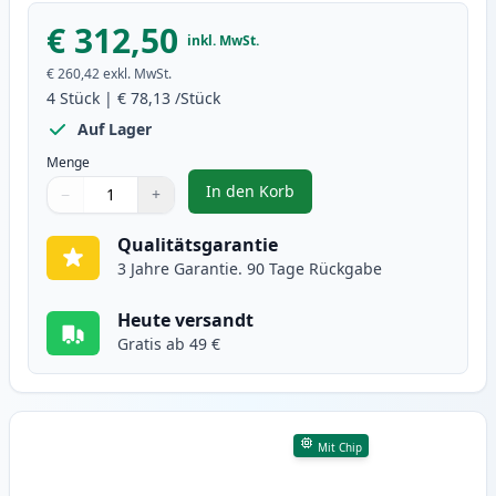
€ 312,50
inkl. MwSt.
€ 260,42
exkl. MwSt.
4
Stück
|
€ 78,13
/Stück
Auf Lager
Menge
In den Korb
−
+
,
4 stück Canon 046H XL toner (In
Menge
Verwenden Sie die Tasten, um anzupassen
Menge
:
1
Qualitätsgarantie
3 Jahre Garantie. 90 Tage Rückgabe
Heute versandt
Gratis ab 49 €
Mit Chip