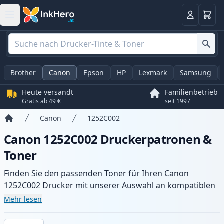
Warenk
Anmelden
Brother
Canon
Epson
HP
Lexmark
Samsung
Heute versandt
Familienbetrieb
Gratis ab 49 €
seit 1997
Canon
1252C002
Startseite
Canon 1252C002 Druckerpatronen &
Toner
Finden Sie den passenden Toner für Ihren Canon
1252C002 Drucker mit unserer Auswahl an kompatiblen
und XL-Patronen. Profitieren Sie von gleichbleibender
Mehr lesen
Druckqualität und schnellem Versand aus lokalem Lager
in .