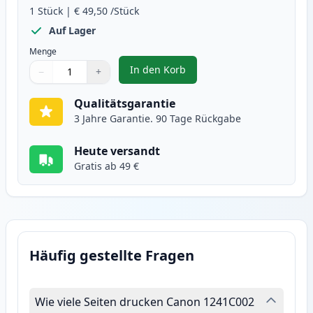
1
Stück
|
€ 49,50
/Stück
Auf Lager
Menge
In den Korb
−
+
,
Canon 045H / 045 (1245C002) cya
Menge
Verwenden Sie die Tasten, um anzupassen
Menge
:
1
Qualitätsgarantie
3 Jahre Garantie. 90 Tage Rückgabe
Heute versandt
Gratis ab 49 €
Häufig gestellte Fragen
Wie viele Seiten drucken Canon 1241C002