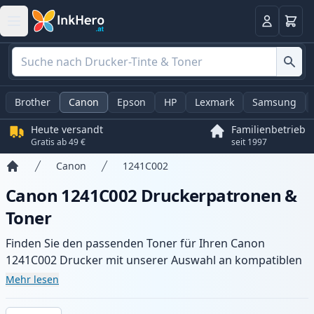
Warenk
Anmelden
Brother
Canon
Epson
HP
Lexmark
Samsung
Heute versandt
Familienbetrieb
Gratis ab 49 €
seit 1997
Canon
1241C002
Startseite
Canon 1241C002 Druckerpatronen &
Toner
Finden Sie den passenden Toner für Ihren Canon
1241C002 Drucker mit unserer Auswahl an kompatiblen
und XL-Patronen. Profitieren Sie von gleichbleibender
Mehr lesen
Druckqualität und schnellem Versand aus lokalem Lager
in .