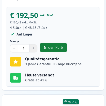
€ 192,50
inkl. MwSt.
€ 160,42
exkl. MwSt.
4
Stück
|
€ 48,13
/Stück
Auf Lager
Menge
In den Korb
−
+
,
4 stück Canon 045H / 045 XL ton
Menge
Verwenden Sie die Tasten, um anzupassen
Menge
:
1
Qualitätsgarantie
3 Jahre Garantie. 90 Tage Rückgabe
Heute versandt
Gratis ab 49 €
Mit Chip