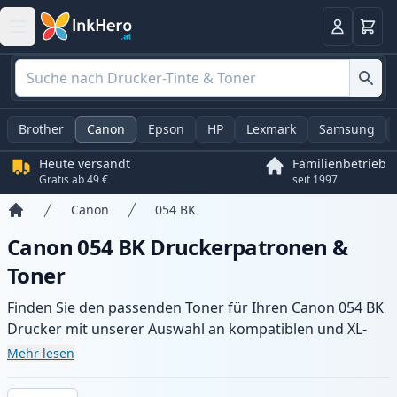
Warenk
Anmelden
Brother
Canon
Epson
HP
Lexmark
Samsung
Heute versandt
Familienbetrieb
Gratis ab 49 €
seit 1997
Canon
054 BK
Startseite
Canon 054 BK Druckerpatronen &
Toner
Finden Sie den passenden Toner für Ihren Canon 054 BK
Drucker mit unserer Auswahl an kompatiblen und XL-
Patronen. Profitieren Sie von gleichbleibender
Mehr lesen
Druckqualität und schnellem Versand aus lokalem Lager
in .