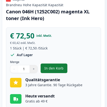
Brandneu
Hohe Kapazität
Kapazität
Canon 046H (1252C002) magenta XL
toner (Ink Hero)
€ 72,50
inkl. MwSt.
€ 60,42
exkl. MwSt.
1
Stück
|
€ 72,50
/Stück
Auf Lager
Menge
In den Korb
−
+
,
Canon 046H (1252C002) magenta 
Menge
Verwenden Sie die Tasten, um anzupassen
Menge
:
1
Qualitätsgarantie
3 Jahre Garantie. 90 Tage Rückgabe
Heute versandt
Gratis ab 49 €