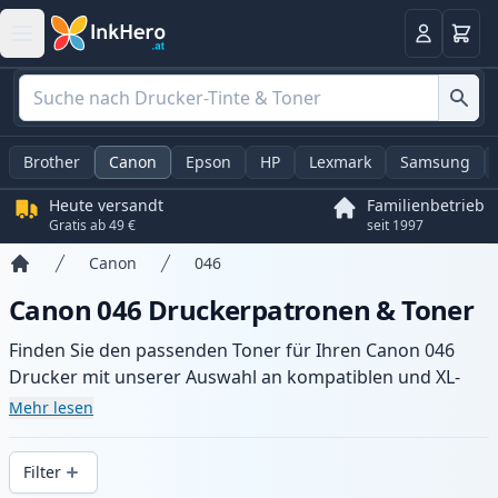
Warenk
Anmelden
Brother
Canon
Epson
HP
Lexmark
Samsung
Heute versandt
Familienbetrieb
Gratis ab 49 €
seit 1997
Canon
046
Startseite
Canon 046 Druckerpatronen & Toner
Finden Sie den passenden Toner für Ihren Canon 046
Drucker mit unserer Auswahl an kompatiblen und XL-
Patronen. Profitieren Sie von gleichbleibender
Mehr lesen
Druckqualität und schnellem Versand aus lokalem Lager
in .
Filter