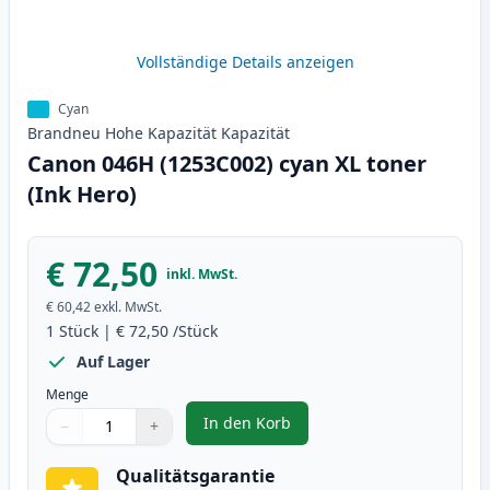
Vollständige Details anzeigen
Cyan
Brandneu
Hohe Kapazität
Kapazität
Canon 046H (1253C002) cyan XL toner
(Ink Hero)
€ 72,50
inkl. MwSt.
€ 60,42
exkl. MwSt.
1
Stück
|
€ 72,50
/Stück
Auf Lager
Menge
In den Korb
−
+
,
Canon 046H (1253C002) cyan XL 
Menge
Verwenden Sie die Tasten, um anzupassen
Menge
:
1
Qualitätsgarantie