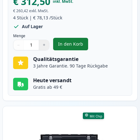
€ 312,50
inkl. MwSt.
€ 260,42
exkl. MwSt.
4
Stück
|
€ 78,13
/Stück
Auf Lager
Menge
In den Korb
−
+
,
4 stück Canon 046H XL toner (In
Menge
Verwenden Sie die Tasten, um anzupassen
Menge
:
1
Qualitätsgarantie
3 Jahre Garantie. 90 Tage Rückgabe
Heute versandt
Gratis ab 49 €
Mit Chip