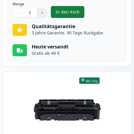
Menge
In den Korb
−
+
,
Canon 046H (1254C002) schwarz 
Menge
Verwenden Sie die Tasten, um anzupassen
Menge
:
1
Qualitätsgarantie
3 Jahre Garantie. 90 Tage Rückgabe
Heute versandt
Gratis ab 49 €
Mit Chip