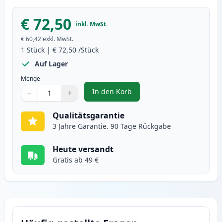
€ 72,50
inkl. MwSt.
€ 60,42
exkl. MwSt.
1
Stück
|
€ 72,50
/Stück
Auf Lager
Menge
In den Korb
−
+
,
Canon 046H (1251C002) gelb XL 
Menge
Verwenden Sie die Tasten, um anzupassen
Menge
:
1
Qualitätsgarantie
3 Jahre Garantie. 90 Tage Rückgabe
Heute versandt
Gratis ab 49 €