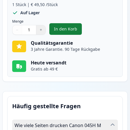
1
Stück
|
€ 49,50
/Stück
Auf Lager
Menge
In den Korb
−
+
,
Canon 045H / 045 (1244C002) ma
Menge
Verwenden Sie die Tasten, um anzupassen
Menge
:
1
Qualitätsgarantie
3 Jahre Garantie. 90 Tage Rückgabe
Heute versandt
Gratis ab 49 €
Häufig gestellte Fragen
Wie viele Seiten drucken Canon 045H M