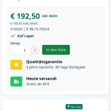
€ 192,50
inkl. MwSt.
€ 160,42
exkl. MwSt.
4
Stück
|
€ 48,13
/Stück
Auf Lager
Menge
In den Korb
−
+
,
4 stück Canon 045H / 045 XL ton
Menge
Verwenden Sie die Tasten, um anzupassen
Menge
:
1
Qualitätsgarantie
3 Jahre Garantie. 90 Tage Rückgabe
Heute versandt
Gratis ab 49 €
Mit Chip