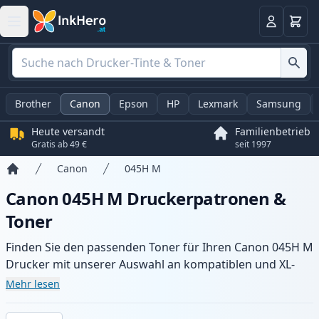
Warenk
Anmelden
Brother
Canon
Epson
HP
Lexmark
Samsung
Heute versandt
Familienbetrieb
Gratis ab 49 €
seit 1997
Canon
045H M
Startseite
Canon 045H M Druckerpatronen &
Toner
Finden Sie den passenden Toner für Ihren Canon 045H M
Drucker mit unserer Auswahl an kompatiblen und XL-
Patronen. Profitieren Sie von gleichbleibender
Mehr lesen
Druckqualität und schnellem Versand aus lokalem Lager
in .