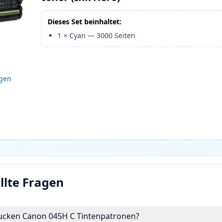
Dieses Set beinhaltet:
1
×
Cyan
—
3000
Seiten
igen
llte Fragen
drucken Canon 045H C Tintenpatronen?