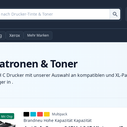
g
Xerox
Mehr Marken
atronen & Toner
 C Drucker mit unserer Auswahl an kompatiblen und XL-Patr
r in .
Multipack
Mit Chip
Brandneu
Hohe Kapazität
Kapazität