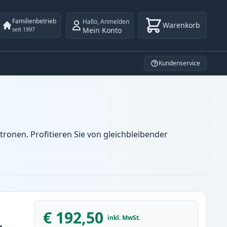
Familienbetrieb
Hallo
,
Anmelden
Warenkorb
Mein Konto
seit 1997
Kundenservice
onen. Profitieren Sie von gleichbleibender
€ 192,50
inkl. MwSt.