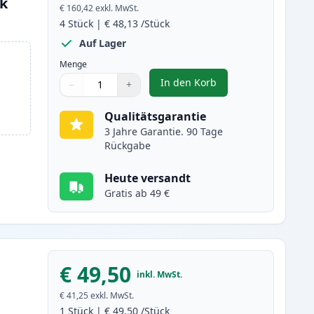
nk
€ 160,42
exkl. MwSt.
4
Stück
|
€ 48,13
/Stück
Auf Lager
Menge
In den Korb
−
+
,
4 stück Canon 045H / 045 
Menge
Verwenden Sie die Tasten, um anzupassen
Menge
:
1
Qualitätsgarantie
3 Jahre Garantie. 90 Tage
Rückgabe
Heute versandt
Gratis ab 49 €
€ 49,50
inkl. MwSt.
€ 41,25
exkl. MwSt.
1
Stück
|
€ 49,50
/Stück