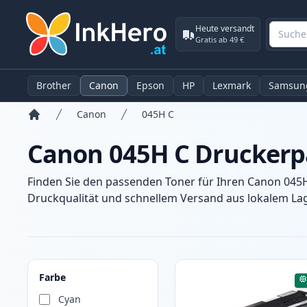
Heute versandt
Gratis ab 49 €
Brother
Canon
Epson
HP
Lexmark
Samsun
Canon
045H C
Startseite
Canon 045H C Druckerp
Finden Sie den passenden Toner für Ihren Canon 045H
Druckqualität und schnellem Versand aus lokalem Lage
Produkte
Farbe
Cyan