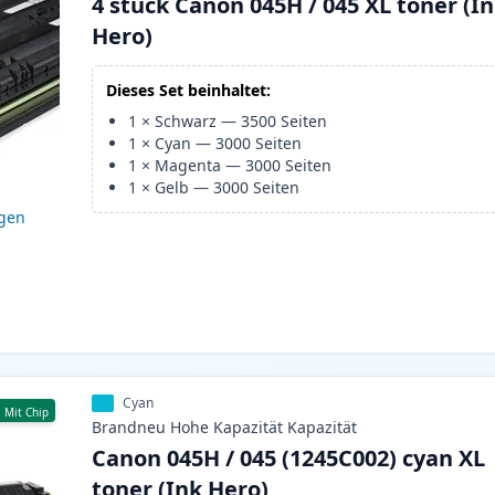
4 stück Canon 045H / 045 XL toner (I
Hero)
Dieses Set beinhaltet:
1
×
Schwarz
—
3500
Seiten
1
×
Cyan
—
3000
Seiten
1
×
Magenta
—
3000
Seiten
1
×
Gelb
—
3000
Seiten
igen
Cyan
Mit Chip
Brandneu
Hohe Kapazität
Kapazität
Canon 045H / 045 (1245C002) cyan XL
toner (Ink Hero)