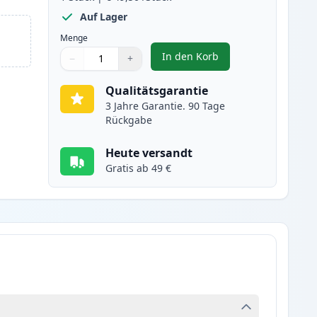
Auf Lager
Menge
In den Korb
−
+
,
Canon 045H / 045 (1245C0
Menge
Verwenden Sie die Tasten, um anzupassen
Menge
:
1
Qualitätsgarantie
3 Jahre Garantie. 90 Tage
Rückgabe
Heute versandt
Gratis ab 49 €