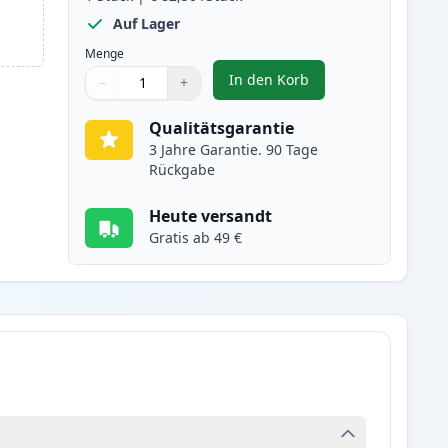
Auf Lager
Menge
In den Korb
−
+
,
Brother TN423Y gelb XL to
Menge
Verwenden Sie die Tasten, um anzupassen
Menge
:
1
Qualitätsgarantie
3 Jahre Garantie. 90 Tage
Rückgabe
Heute versandt
Gratis ab 49 €