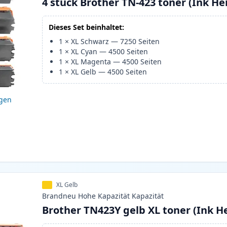
4 stück Brother TN-423 toner (Ink He
Dieses Set beinhaltet:
1
×
XL Schwarz
—
7250
Seiten
1
×
XL Cyan
—
4500
Seiten
1
×
XL Magenta
—
4500
Seiten
1
×
XL Gelb
—
4500
Seiten
igen
XL Gelb
Brandneu
Hohe Kapazität
Kapazität
Brother TN423Y gelb XL toner (Ink H