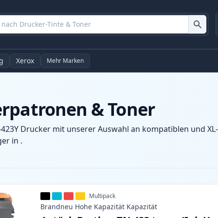
g
Xerox
Mehr Marken
erpatronen & Toner
-423Y Drucker mit unserer Auswahl an kompatiblen und XL-P
r in .
Multipack
Brandneu
Hohe Kapazität
Kapazität