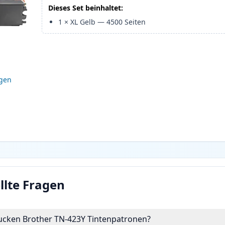
Dieses Set beinhaltet:
1
×
XL Gelb
—
4500
Seiten
igen
llte Fragen
rucken Brother TN-423Y Tintenpatronen?