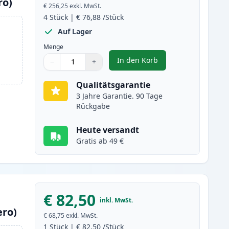
ro)
€ 256,25
exkl. MwSt.
4
Stück
|
€ 76,88
/Stück
Auf Lager
Menge
In den Korb
−
+
,
4 stück Brother TN-423 to
Menge
Verwenden Sie die Tasten, um anzupassen
Menge
:
1
Qualitätsgarantie
3 Jahre Garantie. 90 Tage
Rückgabe
Heute versandt
Gratis ab 49 €
€ 82,50
inkl. MwSt.
ero)
€ 68,75
exkl. MwSt.
1
Stück
|
€ 82,50
/Stück