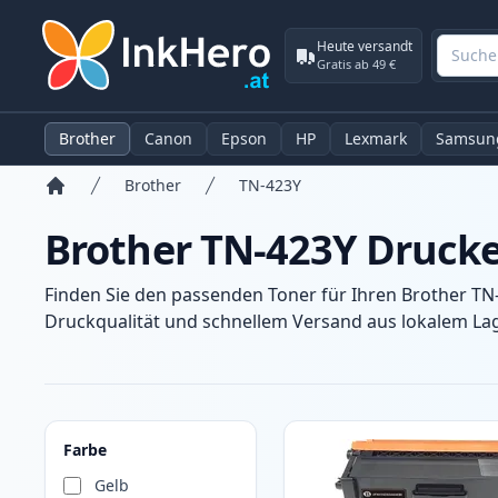
Heute versandt
Gratis ab 49 €
Brother
Canon
Epson
HP
Lexmark
Samsun
Brother
TN-423Y
Startseite
Brother TN-423Y Druck
Finden Sie den passenden Toner für Ihren Brother TN
Druckqualität und schnellem Versand aus lokalem Lage
Produkte
Farbe
Gelb