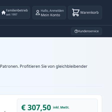
Familienbetrieb
Hallo
,
Anmelden
Warenkorb
Mein Konto
seit 1997
Kundenservice
atronen. Profitieren Sie von gleichbleibender
€ 307,50
inkl. MwSt.