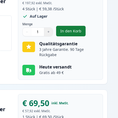
ner
€ 197,92
exkl. MwSt.
4
Stück
|
€ 59,38
/Stück
Auf Lager
Menge
In den Korb
−
+
,
4 stück Brother TN326 (TN
Menge
Verwenden Sie die Tasten, um anzupassen
Menge
:
1
Qualitätsgarantie
3 Jahre Garantie. 90 Tage
Rückgabe
Heute versandt
Gratis ab 49 €
€ 69,50
inkl. MwSt.
er
€ 57,92
exkl. MwSt.
1
Stück
|
€ 69,50
/Stück