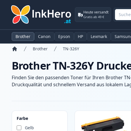
Heute versandt
Gratis ab 49 €
Brother
Canon
Epson
HP
Lexmark
Samsun
Brother
TN-326Y
Startseite
Brother TN-326Y Druck
Finden Sie den passenden Toner für Ihren Brother TN
Druckqualität und schnellem Versand aus lokalem Lage
Produkte
Farbe
Gelb