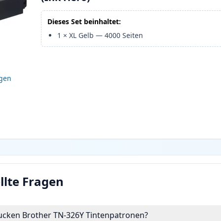
Dieses Set beinhaltet:
1
×
XL Gelb
—
4000
Seiten
igen
llte Fragen
rucken Brother TN-326Y Tintenpatronen?