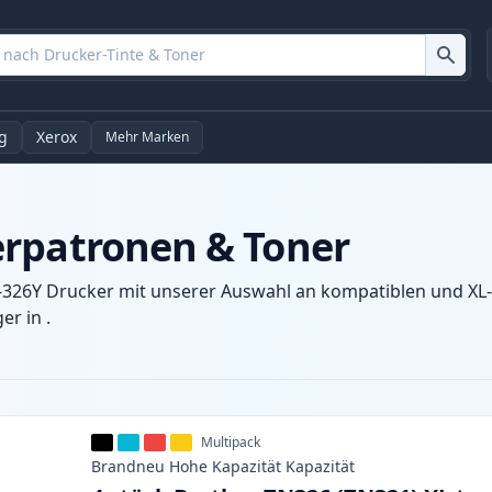
g
Xerox
Mehr Marken
erpatronen & Toner
-326Y Drucker mit unserer Auswahl an kompatiblen und XL-P
r in .
Multipack
Brandneu
Hohe Kapazität
Kapazität