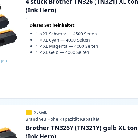
4 stück Brother TN326 (TN321) XL to
(Ink Hero)
Dieses Set beinhaltet:
1
×
XL Schwarz
—
4500
Seiten
1
×
XL Cyan
—
4000
Seiten
1
×
XL Magenta
—
4000
Seiten
1
×
XL Gelb
—
4000
Seiten
igen
XL Gelb
Brandneu
Hohe Kapazität
Kapazität
Brother TN326Y (TN321Y) gelb XL ton
(Ink Hero)