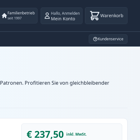
Familienbetrieb
Hallo
,
Anmelden
Warenkorb
Mein Konto
seit 1997
Kundenservice
atronen. Profitieren Sie von gleichbleibender
€ 237,50
inkl. MwSt.