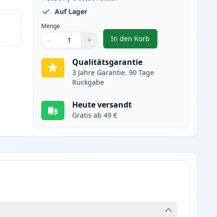
Auf Lager
Menge
In den Korb
−
+
,
Brother TN326Y (TN321Y) 
Menge
Verwenden Sie die Tasten, um anzupassen
Menge
:
1
Qualitätsgarantie
3 Jahre Garantie. 90 Tage
Rückgabe
Heute versandt
Gratis ab 49 €