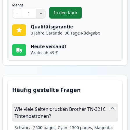
Menge
In den Korb
−
+
,
Brother TN321C cyan toner (Ink
Menge
Verwenden Sie die Tasten, um anzupassen
Menge
:
1
Qualitätsgarantie
3 Jahre Garantie. 90 Tage Rückgabe
Heute versandt
Gratis ab 49 €
Häufig gestellte Fragen
Wie viele Seiten drucken Brother TN-321C
Tintenpatronen?
Schwarz: 2500 pages, Cyan: 1500 pages, Magenta: