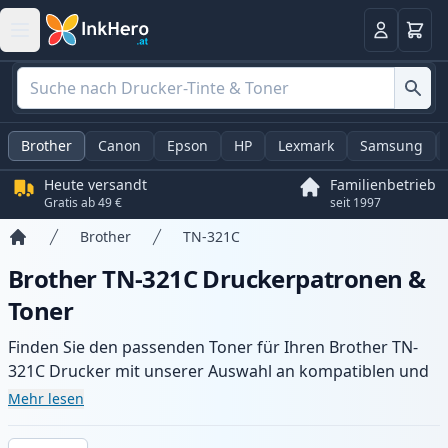
Warenk
Anmelden
Brother
Canon
Epson
HP
Lexmark
Samsung
Heute versandt
Familienbetrieb
Gratis ab 49 €
seit 1997
Brother
TN-321C
Startseite
Brother TN-321C Druckerpatronen &
Toner
Finden Sie den passenden Toner für Ihren Brother TN-
321C Drucker mit unserer Auswahl an kompatiblen und
XL-Patronen. Profitieren Sie von gleichbleibender
Mehr lesen
Druckqualität und schnellem Versand aus lokalem Lager
in .