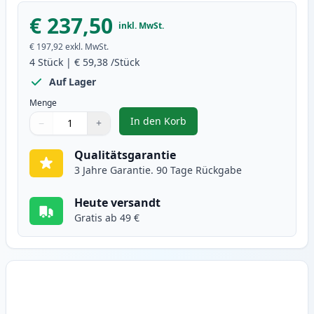
€ 237,50
inkl. MwSt.
€ 197,92
exkl. MwSt.
4
Stück
|
€ 59,38
/Stück
Auf Lager
Menge
In den Korb
−
+
,
4 stück Brother TN321 toner (In
Menge
Verwenden Sie die Tasten, um anzupassen
Menge
:
1
Qualitätsgarantie
3 Jahre Garantie. 90 Tage Rückgabe
Heute versandt
Gratis ab 49 €