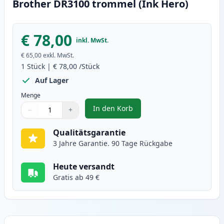
Brother DR3100 trommel (Ink Hero)
€ 78,00
inkl. MwSt.
€ 65,00
exkl. MwSt.
1
Stück
|
€ 78,00
/Stück
Auf Lager
Menge
In den Korb
−
+
,
Brother DR3100 trommel (Ink He
Menge
Verwenden Sie die Tasten, um anzupassen
Menge
:
1
Qualitätsgarantie
3 Jahre Garantie. 90 Tage Rückgabe
Heute versandt
Gratis ab 49 €