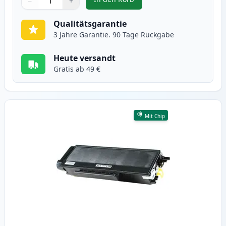
−
+
,
2 stück Brother TN3170 (TN3130)
Menge
Verwenden Sie die Tasten, um anzupassen
Menge
:
1
Qualitätsgarantie
3 Jahre Garantie. 90 Tage Rückgabe
Heute versandt
Gratis ab 49 €
Mit Chip