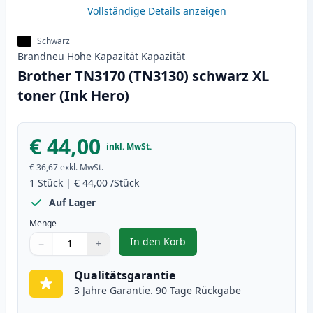
Vollständige Details anzeigen
Schwarz
Brandneu
Hohe Kapazität
Kapazität
Brother TN3170 (TN3130) schwarz XL
toner (Ink Hero)
€ 44,00
inkl. MwSt.
€ 36,67
exkl. MwSt.
1
Stück
|
€ 44,00
/Stück
Auf Lager
Menge
In den Korb
−
+
,
Brother TN3170 (TN3130) schwar
Menge
Verwenden Sie die Tasten, um anzupassen
Menge
:
1
Qualitätsgarantie
3 Jahre Garantie. 90 Tage Rückgabe