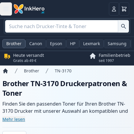
Warenk
Anmelden
Brother
Canon
Epson
HP
Lexmark
Samsung
Heute versandt
Familienbetrieb
Gratis ab 49 €
seit 1997
Brother
TN-3170
Startseite
Brother TN-3170 Druckerpatronen &
Toner
Finden Sie den passenden Toner für Ihren Brother TN-
3170 Drucker mit unserer Auswahl an kompatiblen und
XL-Patronen. Profitieren Sie von gleichbleibender
Mehr lesen
Druckqualität und schnellem Versand aus lokalem Lager
in .