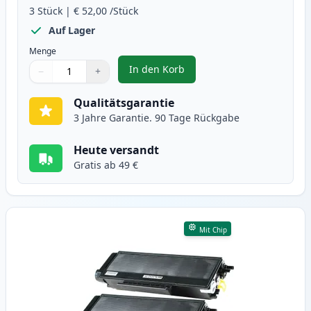
3
Stück
|
€ 52,00
/Stück
Auf Lager
Menge
In den Korb
−
+
,
3 stück Brother TN3170 / DR3100
Menge
Verwenden Sie die Tasten, um anzupassen
Menge
:
1
Qualitätsgarantie
3 Jahre Garantie. 90 Tage Rückgabe
Heute versandt
Gratis ab 49 €
Mit Chip