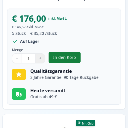
€ 176,00
inkl. MwSt.
€ 146,67
exkl. MwSt.
5
Stück
|
€ 35,20
/Stück
Auf Lager
Menge
In den Korb
−
+
,
5 stück Brother TN3170 (TN3130)
Menge
Verwenden Sie die Tasten, um anzupassen
Menge
:
1
Qualitätsgarantie
3 Jahre Garantie. 90 Tage Rückgabe
Heute versandt
Gratis ab 49 €
Mit Chip