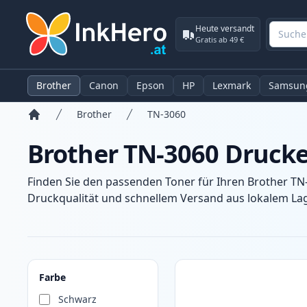
Heute versandt
Gratis ab 49 €
Brother
Canon
Epson
HP
Lexmark
Samsun
Brother
TN-3060
Startseite
Brother TN-3060 Druck
Finden Sie den passenden Toner für Ihren Brother TN
Druckqualität und schnellem Versand aus lokalem Lage
Produkte
Farbe
Schwarz