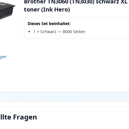
Brother TN3060 (TN3030) schwarz XL
toner (Ink Hero)
Dieses Set beinhaltet:
1
×
Schwarz
—
8000
Seiten
igen
llte Fragen