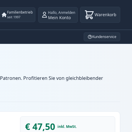
Familienbetrieb
Hallo
,
Anmelden
Warenkorb
Mein Konto
seit 1997
Kundenservice
atronen. Profitieren Sie von gleichbleibender
€ 47,50
inkl. MwSt.