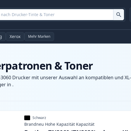
g
Xerox
Mehr Marken
erpatronen & Toner
-3060 Drucker mit unserer Auswahl an kompatiblen und XL-P
r in .
Schwarz
Brandneu
Hohe Kapazität
Kapazität