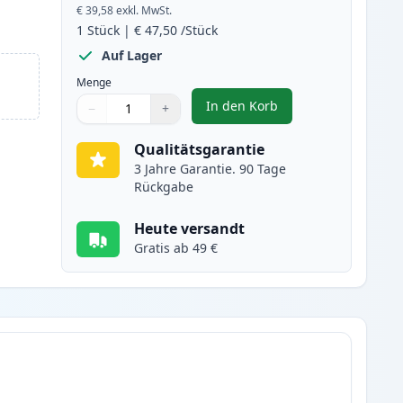
€ 39,58
exkl. MwSt.
1
Stück
|
€ 47,50
/Stück
Auf Lager
Menge
In den Korb
−
+
,
Brother TN3060 (TN3030) 
Menge
Verwenden Sie die Tasten, um anzupassen
Menge
:
1
Qualitätsgarantie
3 Jahre Garantie. 90 Tage
Rückgabe
Heute versandt
Gratis ab 49 €