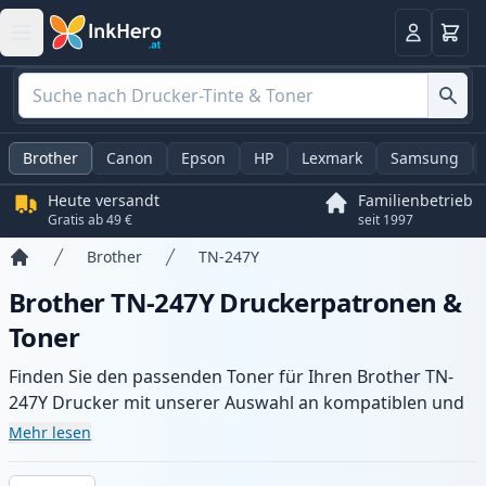
Warenk
Anmelden
Brother
Canon
Epson
HP
Lexmark
Samsung
Heute versandt
Familienbetrieb
Gratis ab 49 €
seit 1997
Brother
TN-247Y
Startseite
Brother TN-247Y Druckerpatronen &
Toner
Finden Sie den passenden Toner für Ihren Brother TN-
247Y Drucker mit unserer Auswahl an kompatiblen und
XL-Patronen. Profitieren Sie von gleichbleibender
Mehr lesen
Druckqualität und schnellem Versand aus lokalem Lager
in .