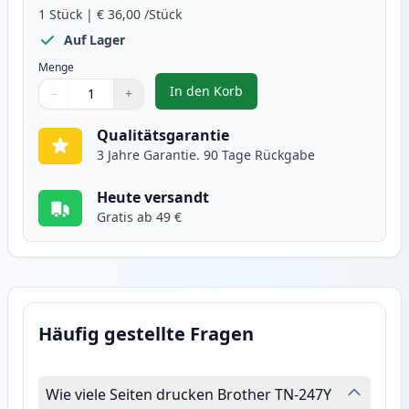
1
Stück
|
€ 36,00
/Stück
Auf Lager
Menge
In den Korb
−
+
,
Brother TN247 (TN243) gelb XL t
Menge
Verwenden Sie die Tasten, um anzupassen
Menge
:
1
Qualitätsgarantie
3 Jahre Garantie. 90 Tage Rückgabe
Heute versandt
Gratis ab 49 €
Häufig gestellte Fragen
Wie viele Seiten drucken Brother TN-247Y