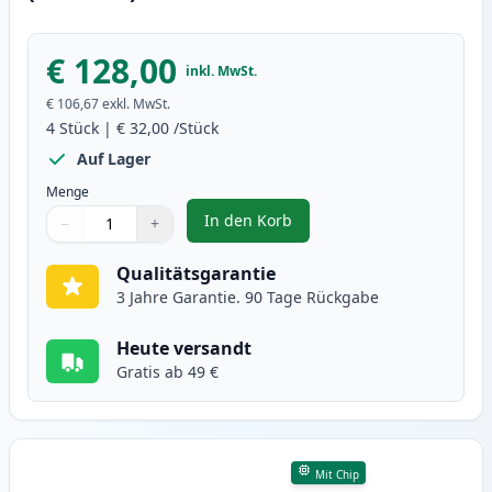
€ 128,00
inkl. MwSt.
€ 106,67
exkl. MwSt.
4
Stück
|
€ 32,00
/Stück
Auf Lager
Menge
In den Korb
−
+
,
4 stück Brother TN247 (TN243) X
Menge
Verwenden Sie die Tasten, um anzupassen
Menge
:
1
Qualitätsgarantie
3 Jahre Garantie. 90 Tage Rückgabe
Heute versandt
Gratis ab 49 €
Mit Chip