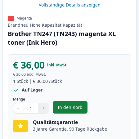
Vollständige Details anzeigen
Magenta
Brandneu
Hohe Kapazität
Kapazität
Brother TN247 (TN243) magenta XL
toner (Ink Hero)
€ 36,00
inkl. MwSt.
€ 30,00
exkl. MwSt.
1
Stück
|
€ 36,00
/Stück
Auf Lager
Menge
In den Korb
−
+
,
Brother TN247 (TN243) magenta 
Menge
Verwenden Sie die Tasten, um anzupassen
Menge
:
1
Qualitätsgarantie
3 Jahre Garantie. 90 Tage Rückgabe