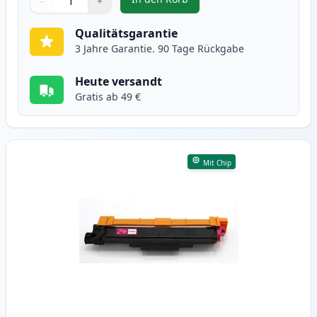
−
+
,
Brother TN247 (TN243) cyan XL t
Menge
Verwenden Sie die Tasten, um anzupassen
Menge
:
1
Qualitätsgarantie
3 Jahre Garantie. 90 Tage Rückgabe
Heute versandt
Gratis ab 49 €
Mit Chip