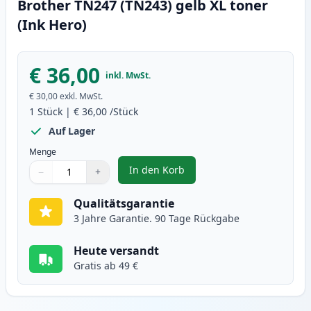
Brother TN247 (TN243) gelb XL toner
(Ink Hero)
€ 36,00
inkl. MwSt.
€ 30,00
exkl. MwSt.
1
Stück
|
€ 36,00
/Stück
Auf Lager
Menge
In den Korb
−
+
,
Brother TN247 (TN243) gelb XL t
Menge
Verwenden Sie die Tasten, um anzupassen
Menge
:
1
Qualitätsgarantie
3 Jahre Garantie. 90 Tage Rückgabe
Heute versandt
Gratis ab 49 €