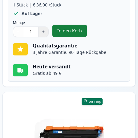
1
Stück
|
€ 36,00
/Stück
Auf Lager
Menge
In den Korb
−
+
,
Brother TN247 (TN243) schwarz X
Menge
Verwenden Sie die Tasten, um anzupassen
Menge
:
1
Qualitätsgarantie
3 Jahre Garantie. 90 Tage Rückgabe
Heute versandt
Gratis ab 49 €
Mit Chip