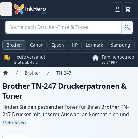
Warenk
Anmelden
Brother
Canon
Epson
HP
Lexmark
Samsung
Heute versandt
Familienbetrieb
Gratis ab 49 €
seit 1997
Brother
TN-247
Startseite
Brother TN-247 Druckerpatronen &
Toner
Finden Sie den passenden Toner für Ihren Brother TN-
247 Drucker mit unserer Auswahl an kompatiblen und
XL-Patronen. Profitieren Sie von gleichbleibender
Mehr lesen
Druckqualität und schnellem Versand aus lokalem Lager
in .