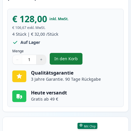
€ 128,00
inkl. MwSt.
€ 106,67
exkl. MwSt.
4
Stück
|
€ 32,00
/Stück
Auf Lager
Menge
In den Korb
−
+
,
4 stück Brother TN247 (TN243) X
Menge
Verwenden Sie die Tasten, um anzupassen
Menge
:
1
Qualitätsgarantie
3 Jahre Garantie. 90 Tage Rückgabe
Heute versandt
Gratis ab 49 €
Mit Chip