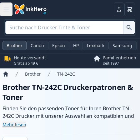
Warenk
Anmelden
Brother
Canon
Epson
HP
Lexmark
Samsung
Heute versandt
Familienbetrieb
Gratis ab 49 €
seit 1997
Brother
TN-242C
Startseite
Brother TN-242C Druckerpatronen &
Toner
Finden Sie den passenden Toner für Ihren Brother TN-
242C Drucker mit unserer Auswahl an kompatiblen und
XL-Patronen. Profitieren Sie von gleichbleibender
Mehr lesen
Druckqualität und schnellem Versand aus lokalem Lager
in .