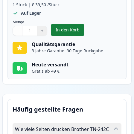
1
Stück
|
€ 39,50
/Stück
Auf Lager
Menge
In den Korb
−
+
,
Brother TN242C cyan XXL tinten
Menge
Verwenden Sie die Tasten, um anzupassen
Menge
:
1
Qualitätsgarantie
3 Jahre Garantie. 90 Tage Rückgabe
Heute versandt
Gratis ab 49 €
Häufig gestellte Fragen
Wie viele Seiten drucken Brother TN-242C