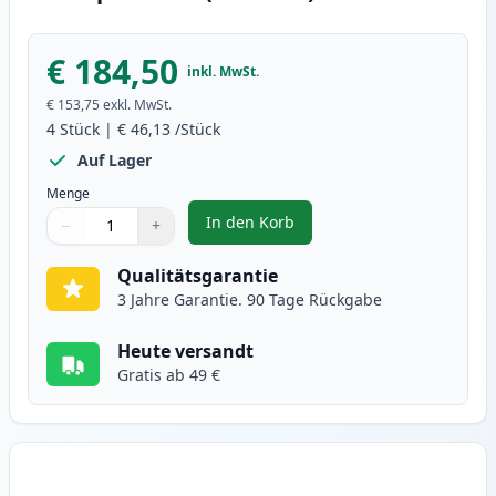
€ 184,50
inkl. MwSt.
€ 153,75
exkl. MwSt.
4
Stück
|
€ 46,13
/Stück
Auf Lager
Menge
In den Korb
−
+
,
4 stück Brother TN242 XXL tinte
Menge
Verwenden Sie die Tasten, um anzupassen
Menge
:
1
Qualitätsgarantie
3 Jahre Garantie. 90 Tage Rückgabe
Heute versandt
Gratis ab 49 €