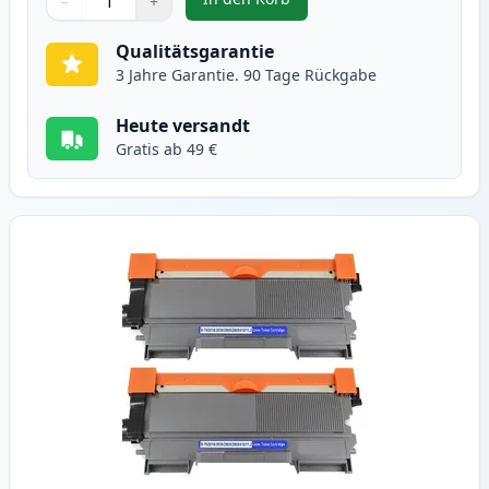
−
+
,
Brother TN2010 schwarz toner (
Menge
Verwenden Sie die Tasten, um anzupassen
Menge
:
1
Qualitätsgarantie
3 Jahre Garantie. 90 Tage Rückgabe
Heute versandt
Gratis ab 49 €