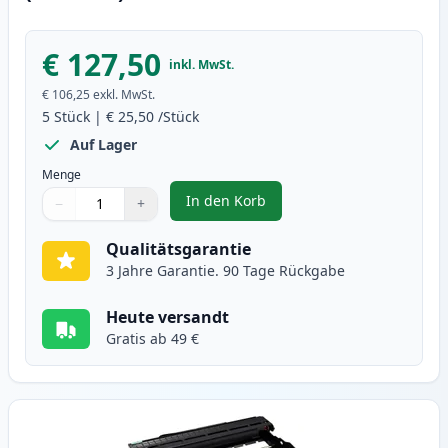
€ 127,50
inkl. MwSt.
€ 106,25
exkl. MwSt.
5
Stück
|
€ 25,50
/Stück
Auf Lager
Menge
In den Korb
−
+
,
5 stück Brother TN2010 schwarz 
Menge
Verwenden Sie die Tasten, um anzupassen
Menge
:
1
Qualitätsgarantie
3 Jahre Garantie. 90 Tage Rückgabe
Heute versandt
Gratis ab 49 €