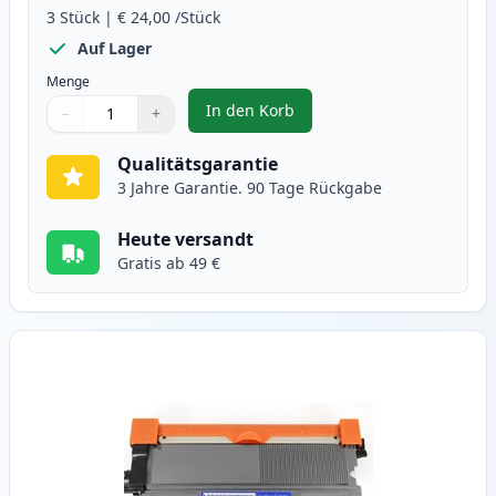
3
Stück
|
€ 24,00
/Stück
Auf Lager
Menge
In den Korb
−
+
,
3 stück Brother TN2010 & DR220
Menge
Verwenden Sie die Tasten, um anzupassen
Menge
:
1
Qualitätsgarantie
3 Jahre Garantie. 90 Tage Rückgabe
Heute versandt
Gratis ab 49 €