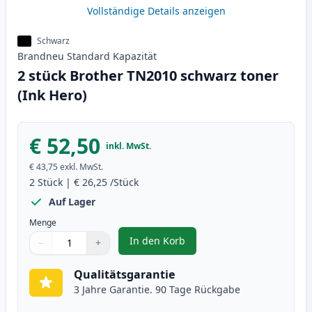
Vollständige Details anzeigen
Schwarz
Brandneu
Standard
Kapazität
2 stück Brother TN2010 schwarz toner
(Ink Hero)
€ 52,50
inkl. MwSt.
€ 43,75
exkl. MwSt.
2
Stück
|
€ 26,25
/Stück
Auf Lager
Menge
In den Korb
−
+
,
2 stück Brother TN2010 schwarz 
Menge
Verwenden Sie die Tasten, um anzupassen
Menge
:
1
Qualitätsgarantie
3 Jahre Garantie. 90 Tage Rückgabe