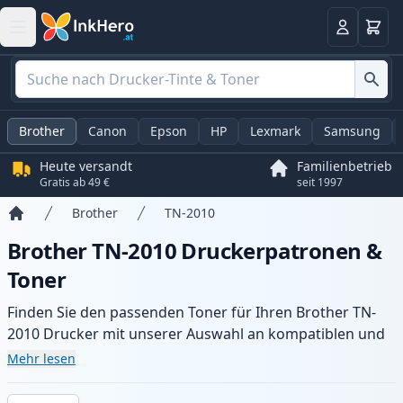
Warenk
Anmelden
Brother
Canon
Epson
HP
Lexmark
Samsung
Heute versandt
Familienbetrieb
Gratis ab 49 €
seit 1997
Brother
TN-2010
Startseite
Brother TN-2010 Druckerpatronen &
Toner
Finden Sie den passenden Toner für Ihren Brother TN-
2010 Drucker mit unserer Auswahl an kompatiblen und
XL-Patronen. Profitieren Sie von gleichbleibender
Mehr lesen
Druckqualität und schnellem Versand aus lokalem Lager
in .