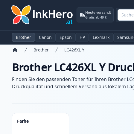
Heute versandt
Gratis ab 49 €
Brother
Canon
Epson
HP
Lexmark
Samsun
Brother
LC426XL Y
Startseite
Brother LC426XL Y Druc
Finden Sie den passenden Toner für Ihren Brother LC
Druckqualität und schnellem Versand aus lokalem Lage
Produkte
Farbe