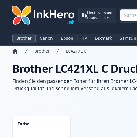
Heute versandt
Gratis ab 49 €
Brother
Canon
Epson
HP
Lexmark
Samsun
Brother
LC421XL C
Startseite
Brother LC421XL C Druc
Finden Sie den passenden Toner für Ihren Brother LC
Druckqualität und schnellem Versand aus lokalem Lage
Produkte
Farbe