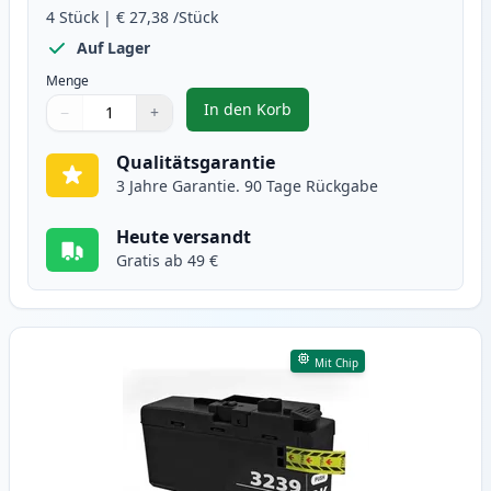
4
Stück
|
€ 27,38
/Stück
Auf Lager
Menge
In den Korb
−
+
,
4 stück Brother LC3239 XXL tint
Menge
Verwenden Sie die Tasten, um anzupassen
Menge
:
1
Qualitätsgarantie
3 Jahre Garantie. 90 Tage Rückgabe
Heute versandt
Gratis ab 49 €
Mit Chip