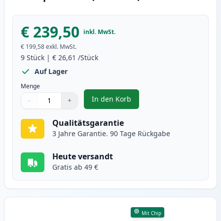
€ 239,50
inkl. MwSt.
€ 199,58
exkl. MwSt.
9
Stück
|
€ 26,61
/Stück
Auf Lager
Menge
In den Korb
−
+
,
9 stück Brother LC3239 XXL tint
Menge
Verwenden Sie die Tasten, um anzupassen
Menge
:
1
Qualitätsgarantie
3 Jahre Garantie. 90 Tage Rückgabe
Heute versandt
Gratis ab 49 €
Mit Chip