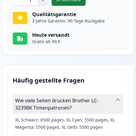
−
+
,
Brother LC3239BK schwarz XXL t
Menge
Verwenden Sie die Tasten, um anzupassen
Menge
:
1
Qualitätsgarantie
3 Jahre Garantie. 90 Tage Rückgabe
Heute versandt
Gratis ab 49 €
Häufig gestellte Fragen
Wie viele Seiten drucken Brother LC-
3239BK Tintenpatronen?
XL Schwarz: 6500 pages, XL Cyan: 5500 pages, XL
Magenta: 5500 pages, XL Gelb: 5500 pages