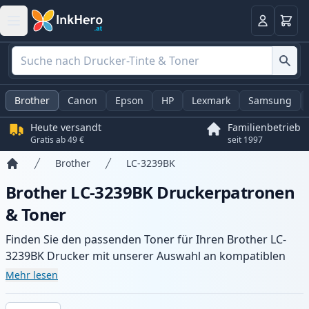
Warenk
Anmelden
Brother
Canon
Epson
HP
Lexmark
Samsung
Heute versandt
Familienbetrieb
Gratis ab 49 €
seit 1997
Brother
LC-3239BK
Startseite
Brother LC-3239BK Druckerpatronen
& Toner
Finden Sie den passenden Toner für Ihren Brother LC-
3239BK Drucker mit unserer Auswahl an kompatiblen
und XL-Patronen. Profitieren Sie von gleichbleibender
Mehr lesen
Druckqualität und schnellem Versand aus lokalem Lager
in .