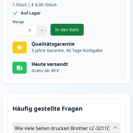
1
Stück
|
€ 6,00
/Stück
Auf Lager
Menge
In den Korb
−
+
,
Brother LC3211C cyan XL tintenp
Menge
Verwenden Sie die Tasten, um anzupassen
Menge
:
1
Qualitätsgarantie
3 Jahre Garantie. 90 Tage Rückgabe
Heute versandt
Gratis ab 49 €
Häufig gestellte Fragen
Wie viele Seiten drucken Brother LC-3211C