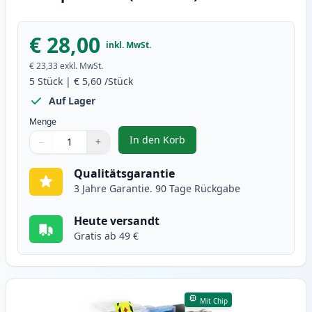
€ 28,00
inkl. MwSt.
€ 23,33
exkl. MwSt.
5
Stück
|
€ 5,60
/Stück
Auf Lager
Menge
In den Korb
−
+
,
5 stück Brother LC3211 XL tinte
Menge
Verwenden Sie die Tasten, um anzupassen
Menge
:
1
Qualitätsgarantie
3 Jahre Garantie. 90 Tage Rückgabe
Heute versandt
Gratis ab 49 €
Mit Chip