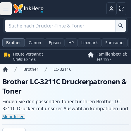
Warenk
Anmelden
Brother
Canon
Epson
HP
Lexmark
Samsung
Heute versandt
Familienbetrieb
Gratis ab 49 €
seit 1997
Brother
LC-3211C
Startseite
Brother LC-3211C Druckerpatronen &
Toner
Finden Sie den passenden Toner für Ihren Brother LC-
3211C Drucker mit unserer Auswahl an kompatiblen und
XL-Patronen. Profitieren Sie von gleichbleibender
Mehr lesen
Druckqualität und schnellem Versand aus lokalem Lager
in .